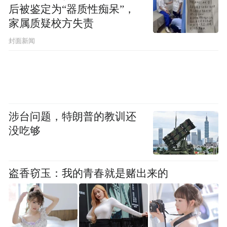
后被鉴定为“器质性痴呆”，
很久。学会之后，每次扎针前还是会紧张。
家属质疑校方失责
可几年后，新的问题随之而来——孩子长大
封面新闻
了，体重增加，药量从一瓶变成三瓶。每次
治疗从准备到结束，一个多小时。孩子上初
中后，作业写到十点半、十一点，“再治疗
完，就夜里12点多了。”
涉台问题，特朗普的教训还
没吃够
更多的不便在日常生活中，比如体育课上，
小明不敢大力跳远。“一个男孩子，跳远的时
盗香窃玉：我的青春就是赌出来的
候象征性跳一下，那多没面子。”李先生说。
更深的焦虑是无时无刻的忧惧——班主任一
个电话说孩子不舒服，普通家长可能觉得吃