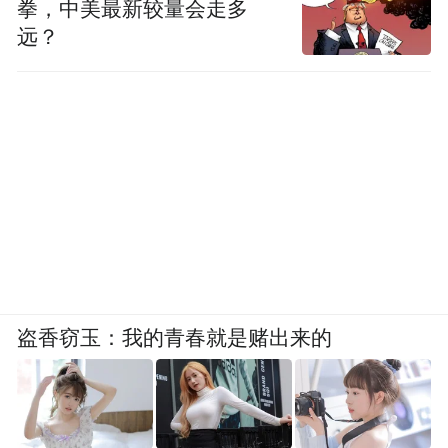
拳，中美最新较量会走多
多紧张，他不想让我们更紧张。”而现在，孩
远？
子会主动安慰他：“我看了一下，不疼也不
肿，你们放心。”李先生说，现在如果不提醒
孩子打针的事，他可能已经忘了自己是病
人。
一个细节是，李先生此前未将孩子的病情告
知学校，“不是故意隐瞒。而是一旦老师知道
了，出于保护心态，就会让他在体育课上坐
在旁边看别人运动。这种刻意保护，反而会
盗香窃玉：我的青春就是赌出来的
让孩子觉得自己被另类对待。”而换用新药之
后，这个“秘密”的守护变得越来越容易——
因为孩子看起来和所有人都一样。