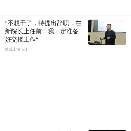
在于机制，而在于依从性，让那些原本难以
坚持的家庭，真正能够持续治疗。
“不想干了，特提出辞职，在
新院长上任前，我一定准备
越来越多患者也正在这条路上追赶“正常”生
好交接工作“
活——不被疾病定义，是他们和小明一样，
微观上海_SH
共同追逐的目标。
这个夏天，小明即将中考。中考结束后，他
和父亲准备去一次远行。
过去，他们总在计算药量、计算时间、计算
风险。这一次，他们终于可以开始计划风
景
。