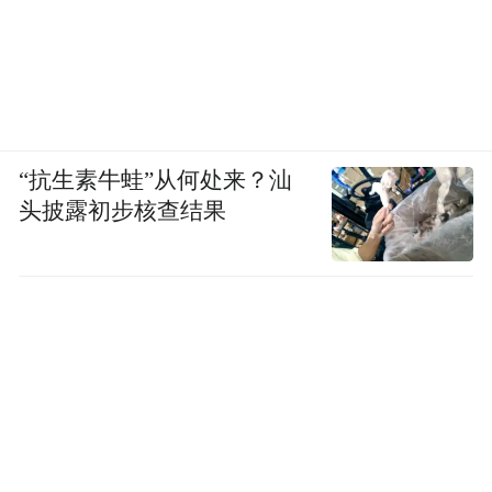
另一条路：重建平衡
改变发生在今年3月，李先生第一次觉得，治
“抗生素牛蛙”从何处来？汕
疗这件事，也许可以不用那么累。他开始尝
头披露初步核查结果
试一种新的非因子疗法。
传统因子治疗的核心逻辑是“缺啥补啥”——
直接补充患者缺失的凝血因子。但这条路走
到极致，仍然无法解决峰谷波动和抑制物问
题。非因子治疗的思路截然不同：从凝血系
统的另一端入手，降低体内天然的抗凝蛋白
活性，让凝血与抗凝重新回到平衡。