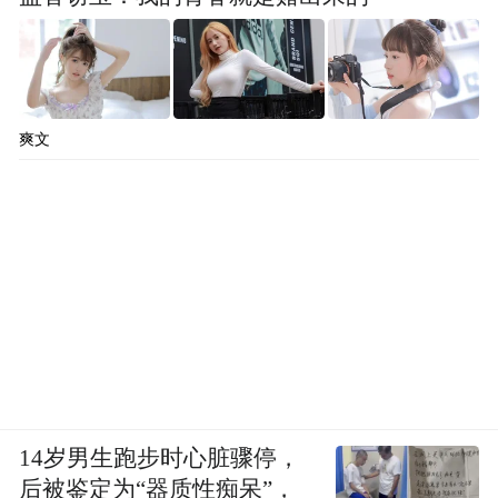
爽文
14岁男生跑步时心脏骤停，
后被鉴定为“器质性痴呆”，