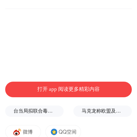
活，一直围绕着“出血”和“打针”运转
。
打开 app 阅读更多精彩内容
台当局拟联合毒油企业放宽致癌物标准，蒋万安：非常离谱
马克龙称欧盟及其伙伴将继续加大对俄施压，扎哈罗娃发声