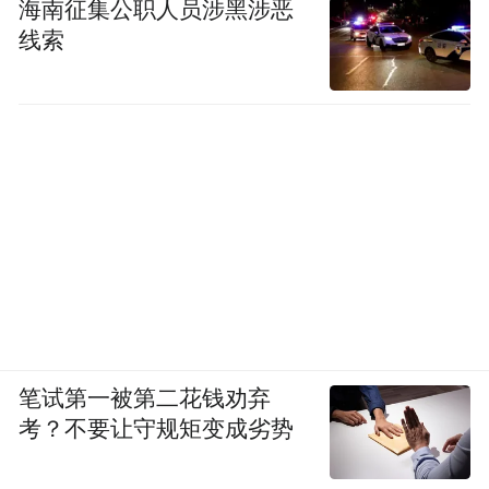
海南征集公职人员涉黑涉恶
一百天未必能改变全部人生。但这一百天，
线索
对一个当了十几年“计算器”的父亲来说，已
经足够令他对孩子和整个家庭生活的未来充
满期待。
(本文章版权归凤凰网所有，未经授权，不得转载)
笔试第一被第二花钱劝弃
考？不要让守规矩变成劣势