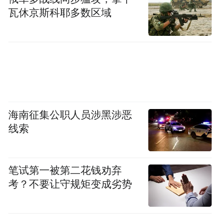
注后浓度迅速攀升又迅速跌落，患者只能在
瓦休京斯科耶多数区域
“高峰”和“低谷”之间反复追赶；其三，终身
静脉穿刺的身心代价——一个10公斤的孩
子，小手本就纤细，每两天一次穿刺，一年
就是180次，且一次未必成功，手上、脚上常
年布满疤痕。
海南征集公职人员涉黑涉恶
李先生说，有时候他觉得自己不像父亲，更
线索
像一个不停运转的计算器
：周日晚上打完
针，周一、周二可以上体育课；到了周三，
笔试第一被第二花钱劝弃
体内凝血因子浓度已经降到很低，“所以我周
考？不要让守规矩变成劣势
三必须再给他冲上去，来保证周四、周五的
活动量。”