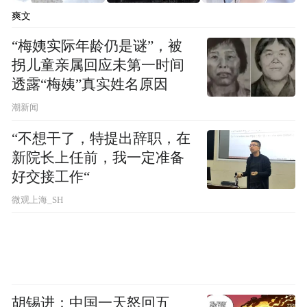
坏了肚子，他的第一反应是：赶紧算一下孩
爽文
子体内的凝血因子浓度还剩多少。
“梅姨实际年龄仍是谜”，被
拐儿童亲属回应未第一时间
透露“梅姨”真实姓名原因
潮新闻
“不想干了，特提出辞职，在
新院长上任前，我一定准备
好交接工作“
微观上海_SH
胡锡进：中国一天怒回五