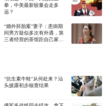
拳，中美最新较量会走多
远？
传统治疗的三个死结
“婚外胚胎案”妻子：患病期
这个家庭所承受的，正是传统凝血因子治疗
间男方疑似多次有外遇，第
的结构性困境。
三者经营的茶馆距自己家步
行仅15分钟
首都医科大学附属北京儿童医院血液病科主
任吴润晖教授指出，传统治疗存在几个难以
逾越的障碍：其一，抑制物风险——患者免
疫系统可能将外源性凝血因子识别为“异物”
“抗生素牛蛙”从何处来？汕
并产生抗体，发生率高达30%至40%，一旦
头披露初步核查结果
产生，药物直接失效。
其二，峰谷波动——凝血因子半衰期短，输
俄军多战线同步猛攻，拿下