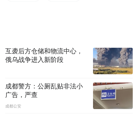
童年，困在针尖上
小明出生不久后就被确诊，李先生至今记得
那个瞬间：“这东西在书本上见过，没想到发
生在自己身上。”
互袭后方仓储和物流中心，
俄乌战争进入新阶段
血友病，先天性凝血因子缺乏，轻微磕碰就
可能引发关节腔内出血，反复出血会导致关
成都警方：公厕乱贴非法小
节永久损毁。对于重型患者来说，预防治疗
广告，严查
要从婴幼儿期开始：每两到三天，静脉输注
成都公安
一次凝血因子。
从小明两岁起，每周两次静脉穿刺就开始
了
。李先生最崩溃的一次记忆，是护士在孩