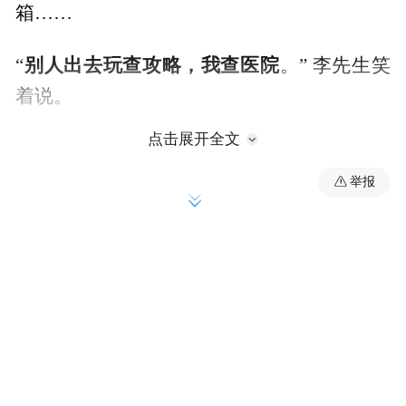
箱……
别人出去玩查攻略，我查医院
“
。” 李先生笑
着说。
点击展开全文
今年六一儿童节前夕，他准备送即将中考结
束的儿子一份礼物——一次远行。
举报
对大多数家庭来说，这不过是再普通不过的
计划。
但对于他们来说，却足足等了十几年。
他的儿子小明今年15岁，是一名重型血友病
在发生这些改变之前，这个家庭的生
患者。