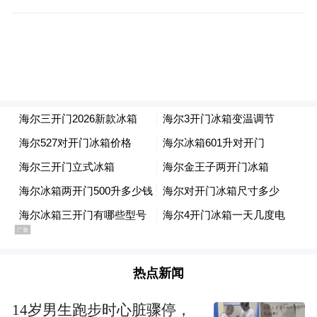
子细如发丝的血管上连续扎了六针，“胳膊、
手、脚、额头，能用的地方全用了。” 孩子哭
得满脸是泪，大人站在旁边却无能为力。
“最难受的不是扎针，是明知道孩子疼，却只
能继续。”
类似的经历，在很多血友病家庭中并不少
见。
2020年，由于新冠疫情，医院和诊所都去不
了。为了不耽误孩子的治疗，李先生一咬
热点新闻
牙，自学穿刺。儿童医院的护士长录视频教
14岁男生跑步时心脏骤停，
他，病友家属群里互相打气。他反复练习了