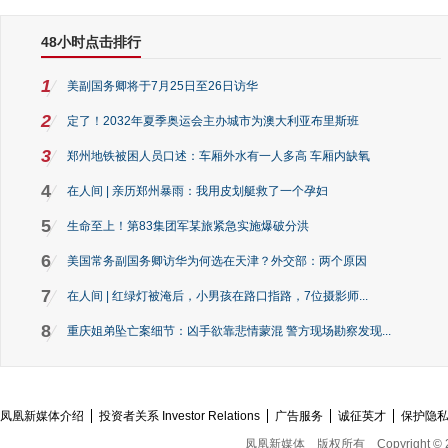
48小时点击排行
1
美副国务卿将于7月25日至26日访华
2
定了！2032年夏季奥运会主办城市为澳大利亚布里斯班
3
郑州地铁被困人员口述：车厢外水有一人多高 车厢内缺氧
4
在人间 | 亲历郑州暴雨：我用皮划艇救了一个孕妇
5
生命至上！第83集团军某旅紧急实施爆破分洪
6
美国常务副国务卿访华为何选在天津？外交部：两个原因
7
在人间 | 红绿灯被淹后，小男孩在路口指路，7位摄影师...
8
重庆姐弟坠亡案细节：凶手欲靠悲情蒙混 警方现场勘察发现...
凤凰新媒体介绍
投资者关系 Investor Relations
广告服务
诚征英才
保护隐
凤凰新媒体
版权所有
Copyright © 