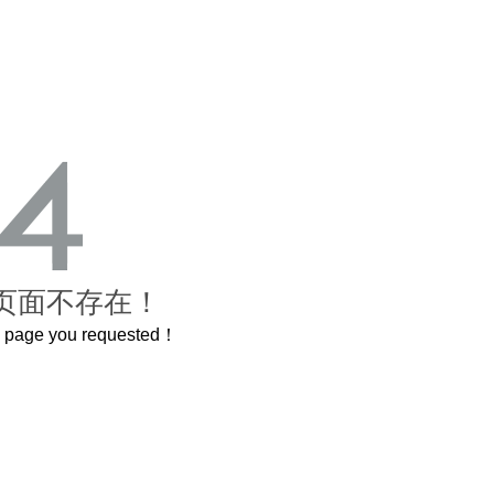
页面不存在！
he page you requested！
曲奇届的“爱马仕”把你的爱封在罐子里送给TA