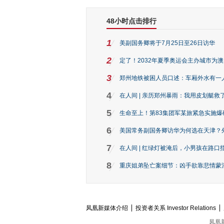
48小时点击排行
1
美副国务卿将于7月25日至26日访华
2
定了！2032年夏季奥运会主办城市为
3
郑州地铁被困人员口述：车厢外水有一
4
在人间 | 亲历郑州暴雨：我用皮划艇救
5
生命至上！第83集团军某旅紧急实施爆
6
美国常务副国务卿访华为何选在天津？
7
在人间 | 红绿灯被淹后，小男孩在路口指
8
重庆姐弟坠亡案细节：凶手欲靠悲情蒙混 
凤凰新媒体介绍
投资者关系 Investor Relations
凤凰