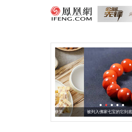
把它加到了牛轧糖里
被列入佛家七宝的它到底有多美？