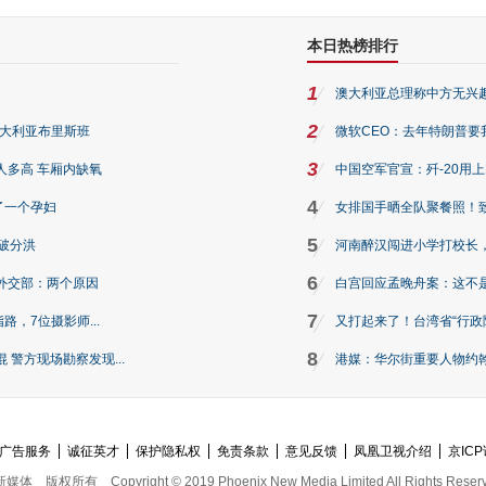
本日热榜排行
1
澳大利亚总理称中方无兴
2
澳大利亚布里斯班
微软CEO：去年特朗普要我们收
3
人多高 车厢内缺氧
中国空军官宣：歼-20用
4
了一个孕妇
女排国手晒全队聚餐照！
5
破分洪
河南醉汉闯进小学打校长，
6
外交部：两个原因
白宫回应孟晚舟案：这不
7
路，7位摄影师...
又打起来了！台湾省“行政院
8
警方现场勘察发现...
港媒：华尔街重要人物约翰·
广告服务
诚征英才
保护隐私权
免责条款
意见反馈
凤凰卫视介绍
京ICP
新媒体
版权所有
Copyright © 2019 Phoenix New Media Limited All Rights Reser