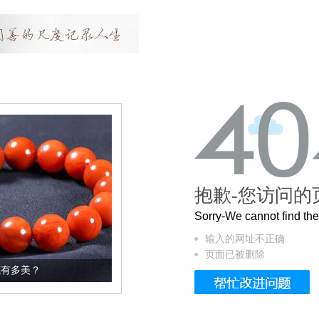
抱歉-您访问的
Sorry-We cannot find t
输入的网址不正确
页面已被删除
这个3.2米的长卷，还原了600岁的紫禁城