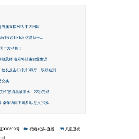
趣与澳直接对话 中方回应
购TikTok 这是我干...
上国产发动机！
致敬恩师 暗示将结束职业生涯
校长反击打掉其3颗牙，双双被刑...
是交换
长”苏贞昌被泼水，22秒完成...
桑顿访问中国多地 意义“类似...
证030609号
视频
·
纪实
·
直播
凤凰卫视
ved.