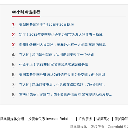
48小时点击排行
1
美副国务卿将于7月25日至26日访华
2
定了！2032年夏季奥运会主办城市为澳大利亚布里斯班
3
郑州地铁被困人员口述：车厢外水有一人多高 车厢内缺氧
4
在人间 | 亲历郑州暴雨：我用皮划艇救了一个孕妇
5
生命至上！第83集团军某旅紧急实施爆破分洪
6
美国常务副国务卿访华为何选在天津？外交部：两个原因
7
在人间 | 红绿灯被淹后，小男孩在路口指路，7位摄影师...
8
重庆姐弟坠亡案细节：凶手欲靠悲情蒙混 警方现场勘察发现...
凤凰新媒体介绍
投资者关系 Investor Relations
广告服务
诚征英才
保护隐
凤凰新媒体
版权所有
Copyright © 