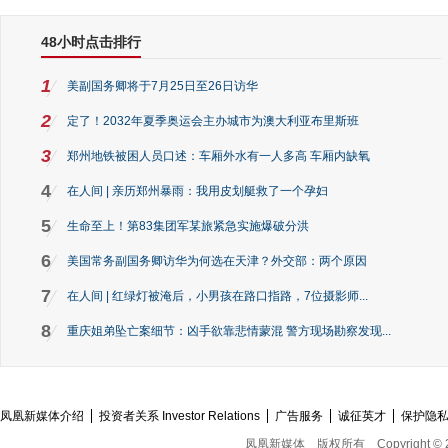
48小时点击排行
1
美副国务卿将于7月25日至26日访华
2
定了！2032年夏季奥运会主办城市为澳大利亚布里斯班
3
郑州地铁被困人员口述：车厢外水有一人多高 车厢内缺氧
4
在人间 | 亲历郑州暴雨：我用皮划艇救了一个孕妇
5
生命至上！第83集团军某旅紧急实施爆破分洪
6
美国常务副国务卿访华为何选在天津？外交部：两个原因
7
在人间 | 红绿灯被淹后，小男孩在路口指路，7位摄影师...
8
重庆姐弟坠亡案细节：凶手欲靠悲情蒙混 警方现场勘察发现...
凤凰新媒体介绍
投资者关系 Investor Relations
广告服务
诚征英才
保护隐
凤凰新媒体
版权所有
Copyright © 