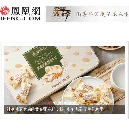
黄金亚麻籽，我们把它加到了牛轧糖里
被列入佛家七宝的它