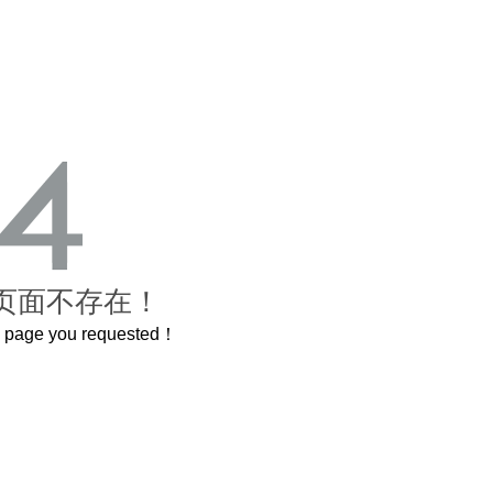
页面不存在！
he page you requested！
曲奇届的“爱马仕”把你的爱封在罐子里送给TA