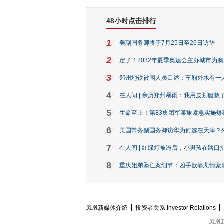
48小时点击排行
1
美副国务卿将于7月25日至26日访华
2
定了！2032年夏季奥运会主办城市为
3
郑州地铁被困人员口述：车厢外水有一
4
在人间 | 亲历郑州暴雨：我用皮划艇救
5
生命至上！第83集团军某旅紧急实施爆
6
美国常务副国务卿访华为何选在天津？
7
在人间 | 红绿灯被淹后，小男孩在路口指
8
重庆姐弟坠亡案细节：凶手欲靠悲情蒙混 
凤凰新媒体介绍
投资者关系 Investor Relations
凤凰