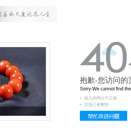
抱歉-您访问的
Sorry-We cannot find t
输入的网址不正确
页面已被删除
这个3.2米的长卷，还原了600岁的紫禁城