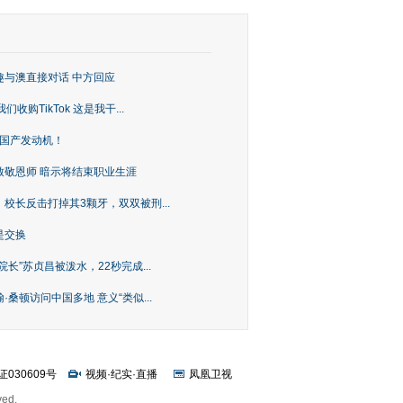
趣与澳直接对话 中方回应
购TikTok 这是我干...
上国产发动机！
致敬恩师 暗示将结束职业生涯
校长反击打掉其3颗牙，双双被刑...
是交换
长”苏贞昌被泼水，22秒完成...
桑顿访问中国多地 意义“类似...
证030609号
视频
·
纪实
·
直播
凤凰卫视
ved.