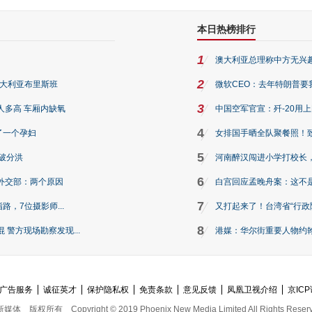
本日热榜排行
1
澳大利亚总理称中方无兴
2
澳大利亚布里斯班
微软CEO：去年特朗普要我们收
3
人多高 车厢内缺氧
中国空军官宣：歼-20用
4
了一个孕妇
女排国手晒全队聚餐照！
5
破分洪
河南醉汉闯进小学打校长，
6
外交部：两个原因
白宫回应孟晚舟案：这不
7
路，7位摄影师...
又打起来了！台湾省“行政院
8
警方现场勘察发现...
港媒：华尔街重要人物约翰·
广告服务
诚征英才
保护隐私权
免责条款
意见反馈
凤凰卫视介绍
京ICP
新媒体
版权所有
Copyright © 2019 Phoenix New Media Limited All Rights Reser