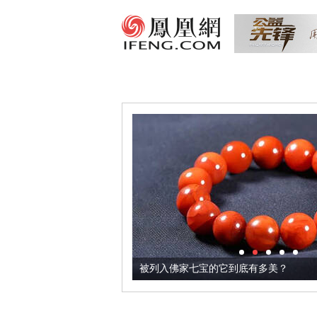
把它加到了牛轧糖里
被列入佛家七宝的它到底有多美？