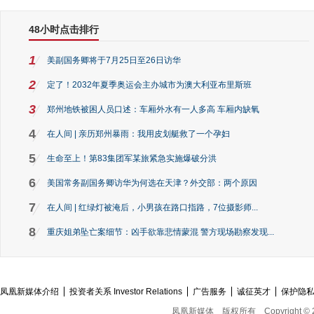
48小时点击排行
1
美副国务卿将于7月25日至26日访华
2
定了！2032年夏季奥运会主办城市为澳大利亚布里斯班
3
郑州地铁被困人员口述：车厢外水有一人多高 车厢内缺氧
4
在人间 | 亲历郑州暴雨：我用皮划艇救了一个孕妇
5
生命至上！第83集团军某旅紧急实施爆破分洪
6
美国常务副国务卿访华为何选在天津？外交部：两个原因
7
在人间 | 红绿灯被淹后，小男孩在路口指路，7位摄影师...
8
重庆姐弟坠亡案细节：凶手欲靠悲情蒙混 警方现场勘察发现...
凤凰新媒体介绍
投资者关系 Investor Relations
广告服务
诚征英才
保护隐
凤凰新媒体
版权所有
Copyright © 