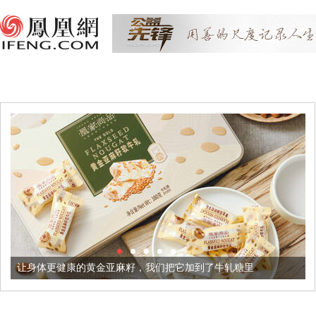
康的黄金亚麻籽，我们把它加到了牛轧糖里
被列入佛家七宝