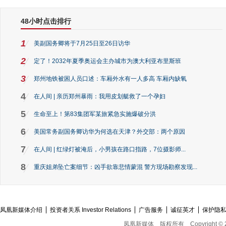
48小时点击排行
1
美副国务卿将于7月25日至26日访华
2
定了！2032年夏季奥运会主办城市为澳大利亚布里斯班
3
郑州地铁被困人员口述：车厢外水有一人多高 车厢内缺氧
4
在人间 | 亲历郑州暴雨：我用皮划艇救了一个孕妇
5
生命至上！第83集团军某旅紧急实施爆破分洪
6
美国常务副国务卿访华为何选在天津？外交部：两个原因
7
在人间 | 红绿灯被淹后，小男孩在路口指路，7位摄影师...
8
重庆姐弟坠亡案细节：凶手欲靠悲情蒙混 警方现场勘察发现...
凤凰新媒体介绍
投资者关系 Investor Relations
广告服务
诚征英才
保护隐
凤凰新媒体
版权所有
Copyright © 