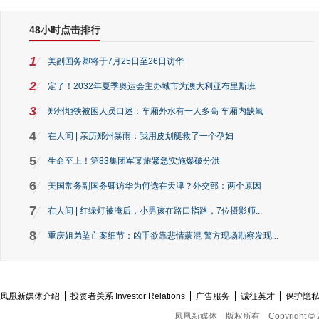
48小时点击排行
1
美副国务卿将于7月25日至26日访华
2
定了！2032年夏季奥运会主办城市为澳大利亚布里斯班
3
郑州地铁被困人员口述：车厢外水有一人多高 车厢内缺氧
4
在人间 | 亲历郑州暴雨：我用皮划艇救了一个孕妇
5
生命至上！第83集团军某旅紧急实施爆破分洪
6
美国常务副国务卿访华为何选在天津？外交部：两个原因
7
在人间 | 红绿灯被淹后，小男孩在路口指路，7位摄影师...
8
重庆姐弟坠亡案细节：凶手欲靠悲情蒙混 警方现场勘察发现...
凤凰新媒体介绍
投资者关系 Investor Relations
广告服务
诚征英才
保护隐
凤凰新媒体
版权所有
Copyright © 