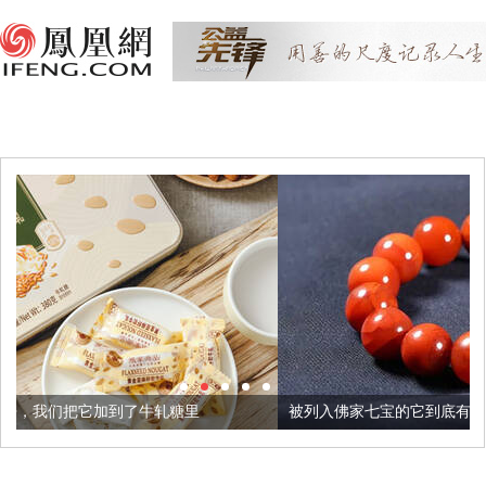
牛轧糖里
被列入佛家七宝的它到底有多美？