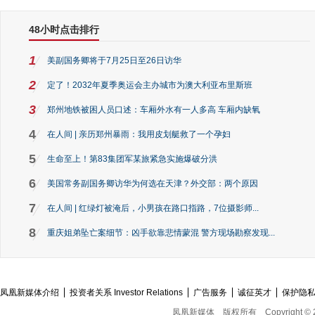
48小时点击排行
1
美副国务卿将于7月25日至26日访华
2
定了！2032年夏季奥运会主办城市为澳大利亚布里斯班
3
郑州地铁被困人员口述：车厢外水有一人多高 车厢内缺氧
4
在人间 | 亲历郑州暴雨：我用皮划艇救了一个孕妇
5
生命至上！第83集团军某旅紧急实施爆破分洪
6
美国常务副国务卿访华为何选在天津？外交部：两个原因
7
在人间 | 红绿灯被淹后，小男孩在路口指路，7位摄影师...
8
重庆姐弟坠亡案细节：凶手欲靠悲情蒙混 警方现场勘察发现...
凤凰新媒体介绍
投资者关系 Investor Relations
广告服务
诚征英才
保护隐
凤凰新媒体
版权所有
Copyright © 