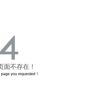
页面不存在！
he page you requested！
城
曲奇届的“爱马仕”把你的爱封在罐子里送给