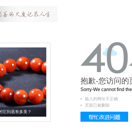
抱歉-您访问的
Sorry-We cannot find t
输入的网址不正确
页面已被删除
？
这个3.2米的长卷，还原了600岁的紫禁