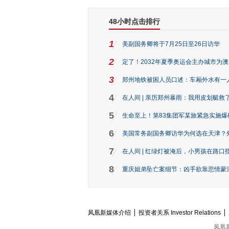
48小时点击排行
1
美副国务卿将于7月25日至26日访华
2
定了！2032年夏季奥运会主办城市为
3
郑州地铁被困人员口述：车厢外水有一
4
在人间 | 亲历郑州暴雨：我用皮划艇救
5
生命至上！第83集团军某旅紧急实施爆
6
美国常务副国务卿访华为何选在天津？
7
在人间 | 红绿灯被淹后，小男孩在路口指
8
重庆姐弟坠亡案细节：凶手欲靠悲情蒙混 
凤凰新媒体介绍
投资者关系 Investor Relations
凤凰