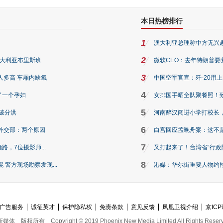
本日热榜排行
1
澳大利亚总理称中方无兴
2
澳大利亚布里斯班
微软CEO：去年特朗普要我们收
3
人多高 车厢内缺氧
中国空军官宣：歼-20用
4
了一个孕妇
女排国手晒全队聚餐照！
5
破分洪
河南醉汉闯进小学打校长，
6
外交部：两个原因
白宫回应孟晚舟案：这不
7
路，7位摄影师...
又打起来了！台湾省“行政院
8
警方现场勘察发现...
港媒：华尔街重要人物约翰·
广告服务
诚征英才
保护隐私权
免责条款
意见反馈
凤凰卫视介绍
京ICP
新媒体
版权所有
Copyright © 2019 Phoenix New Media Limited All Rights Reser