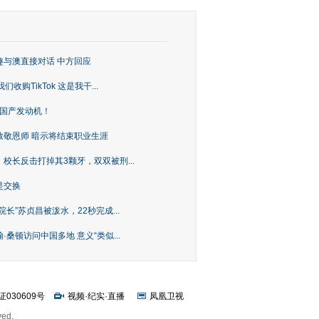
趣与澳直接对话 中方回应
购TikTok 这是我干...
上国产发动机！
致敬恩师 暗示将结束职业生涯
校长反击打掉其3颗牙，双双被刑...
是交换
长”苏贞昌被泼水，22秒完成...
桑顿访问中国多地 意义“类似...
证030609号
视频
·
纪实
·
直播
凤凰卫视
ved.