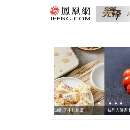
麻籽，我们把它加到了牛轧糖里
被列入佛家七宝的它到底有