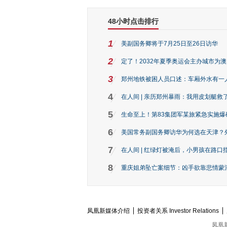
48小时点击排行
1
美副国务卿将于7月25日至26日访华
2
定了！2032年夏季奥运会主办城市为
3
郑州地铁被困人员口述：车厢外水有一
4
在人间 | 亲历郑州暴雨：我用皮划艇救
5
生命至上！第83集团军某旅紧急实施爆
6
美国常务副国务卿访华为何选在天津？
7
在人间 | 红绿灯被淹后，小男孩在路口指
8
重庆姐弟坠亡案细节：凶手欲靠悲情蒙混 
凤凰新媒体介绍
投资者关系 Investor Relations
凤凰