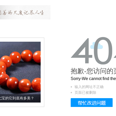
抱歉-您访问的
Sorry-We cannot find t
输入的网址不正确
页面已被删除
多美？
这个3.2米的长卷，还原了600岁