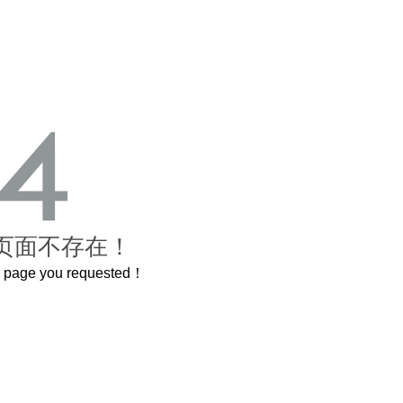
页面不存在！
he page you requested！
的紫禁城
曲奇届的“爱马仕”把你的爱封在罐子里