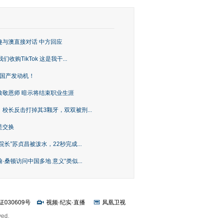
趣与澳直接对话 中方回应
购TikTok 这是我干...
上国产发动机！
致敬恩师 暗示将结束职业生涯
校长反击打掉其3颗牙，双双被刑...
是交换
长”苏贞昌被泼水，22秒完成...
桑顿访问中国多地 意义“类似...
证030609号
视频
·
纪实
·
直播
凤凰卫视
ved.