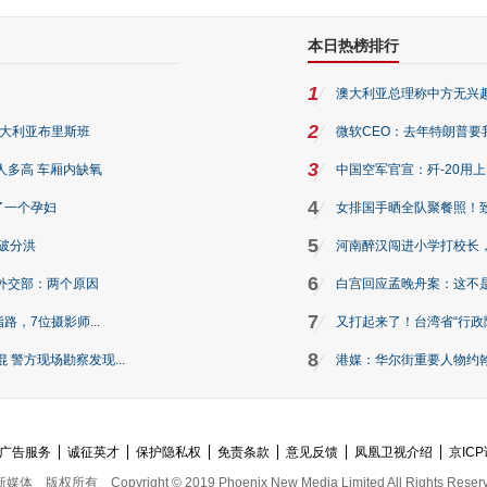
本日热榜排行
1
澳大利亚总理称中方无兴
2
澳大利亚布里斯班
微软CEO：去年特朗普要我们收
3
人多高 车厢内缺氧
中国空军官宣：歼-20用
4
了一个孕妇
女排国手晒全队聚餐照！
5
破分洪
河南醉汉闯进小学打校长，
6
外交部：两个原因
白宫回应孟晚舟案：这不
7
路，7位摄影师...
又打起来了！台湾省“行政院
8
警方现场勘察发现...
港媒：华尔街重要人物约翰·
广告服务
诚征英才
保护隐私权
免责条款
意见反馈
凤凰卫视介绍
京ICP
新媒体
版权所有
Copyright © 2019 Phoenix New Media Limited All Rights Reser