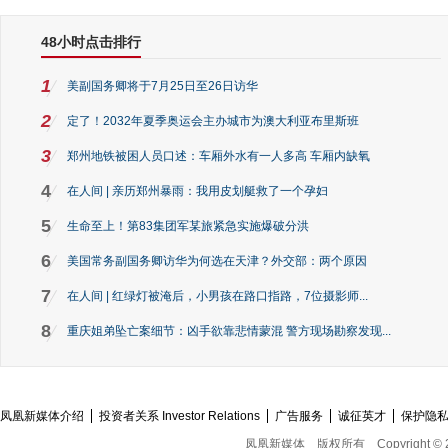
48小时点击排行
1
美副国务卿将于7月25日至26日访华
2
定了！2032年夏季奥运会主办城市为澳大利亚布里斯班
3
郑州地铁被困人员口述：车厢外水有一人多高 车厢内缺氧
4
在人间 | 亲历郑州暴雨：我用皮划艇救了一个孕妇
5
生命至上！第83集团军某旅紧急实施爆破分洪
6
美国常务副国务卿访华为何选在天津？外交部：两个原因
7
在人间 | 红绿灯被淹后，小男孩在路口指路，7位摄影师...
8
重庆姐弟坠亡案细节：凶手欲靠悲情蒙混 警方现场勘察发现...
凤凰新媒体介绍
投资者关系 Investor Relations
广告服务
诚征英才
保护隐
凤凰新媒体
版权所有
Copyright © 