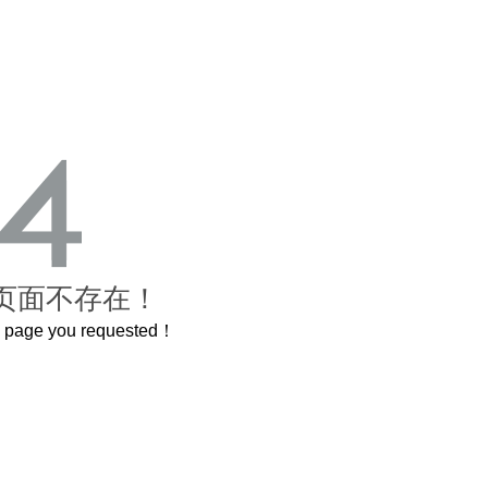
页面不存在！
he page you requested！
这个3.2米的长卷，还原了600岁的紫禁城