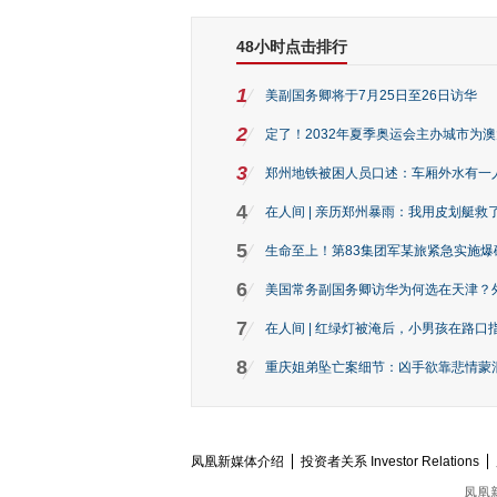
48小时点击排行
1
美副国务卿将于7月25日至26日访华
2
定了！2032年夏季奥运会主办城市为
3
郑州地铁被困人员口述：车厢外水有一
4
在人间 | 亲历郑州暴雨：我用皮划艇救
5
生命至上！第83集团军某旅紧急实施爆
6
美国常务副国务卿访华为何选在天津？
7
在人间 | 红绿灯被淹后，小男孩在路口指
8
重庆姐弟坠亡案细节：凶手欲靠悲情蒙混 
凤凰新媒体介绍
投资者关系 Investor Relations
凤凰