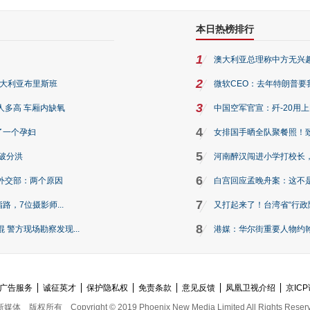
本日热榜排行
1
澳大利亚总理称中方无兴
2
澳大利亚布里斯班
微软CEO：去年特朗普要我们收
3
人多高 车厢内缺氧
中国空军官宣：歼-20用
4
了一个孕妇
女排国手晒全队聚餐照！
5
破分洪
河南醉汉闯进小学打校长，
6
外交部：两个原因
白宫回应孟晚舟案：这不
7
路，7位摄影师...
又打起来了！台湾省“行政院
8
警方现场勘察发现...
港媒：华尔街重要人物约翰·
广告服务
诚征英才
保护隐私权
免责条款
意见反馈
凤凰卫视介绍
京ICP
新媒体
版权所有
Copyright © 2019 Phoenix New Media Limited All Rights Reser