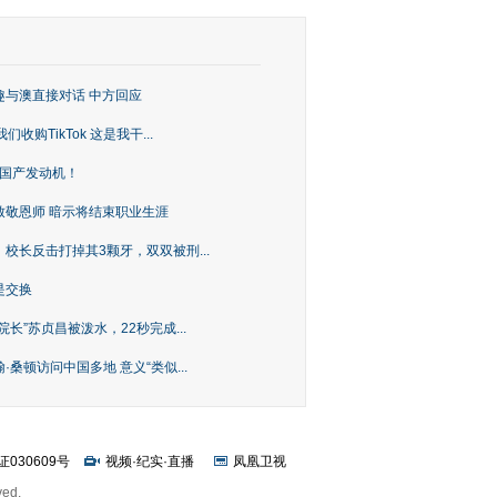
趣与澳直接对话 中方回应
购TikTok 这是我干...
上国产发动机！
致敬恩师 暗示将结束职业生涯
校长反击打掉其3颗牙，双双被刑...
是交换
长”苏贞昌被泼水，22秒完成...
桑顿访问中国多地 意义“类似...
证030609号
视频
·
纪实
·
直播
凤凰卫视
ved.