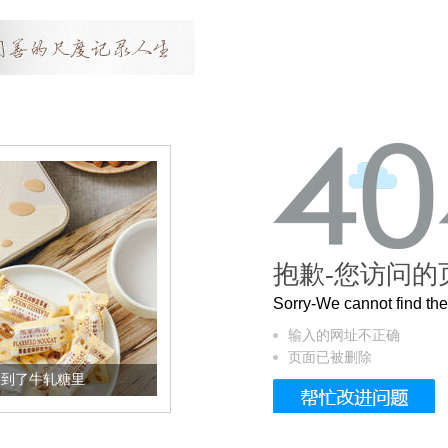
抱歉-您访问的
Sorry-We cannot find t
输入的网址不正确
页面已被删除
牛轧糖里
被列入佛家七宝的它到底有多美？