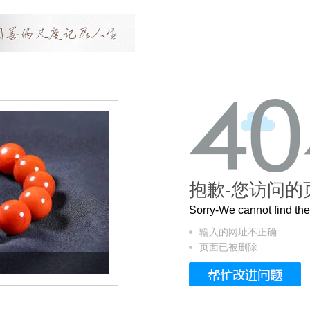
抱歉-您访问的
Sorry-We cannot find t
输入的网址不正确
页面已被删除
这个3.2米的长卷，还原了600岁的紫禁城