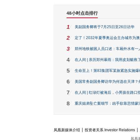
48小时点击排行
1
美副国务卿将于7月25日至26日访华
2
定了！2032年夏季奥运会主办城市为
3
郑州地铁被困人员口述：车厢外水有一
4
在人间 | 亲历郑州暴雨：我用皮划艇救
5
生命至上！第83集团军某旅紧急实施爆
6
美国常务副国务卿访华为何选在天津？
7
在人间 | 红绿灯被淹后，小男孩在路口指
8
重庆姐弟坠亡案细节：凶手欲靠悲情蒙混 
凤凰新媒体介绍
投资者关系 Investor Relations
凤凰