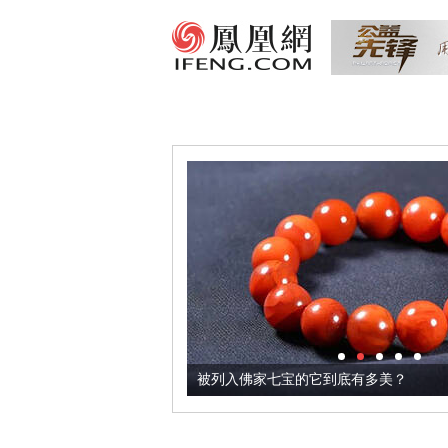
把它加到了牛轧糖里
被列入佛家七宝的它到底有多美？