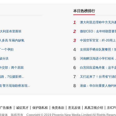
本日热榜排行
1
澳大利亚总理称中方无兴
2
澳大利亚布里斯班
微软CEO：去年特朗普要我们收
3
人多高 车厢内缺氧
中国空军官宣：歼-20用
4
了一个孕妇
女排国手晒全队聚餐照！
5
破分洪
河南醉汉闯进小学打校长，
6
外交部：两个原因
白宫回应孟晚舟案：这不
7
路，7位摄影师...
又打起来了！台湾省“行政院
8
警方现场勘察发现...
港媒：华尔街重要人物约翰·
广告服务
诚征英才
保护隐私权
免责条款
意见反馈
凤凰卫视介绍
京ICP
新媒体
版权所有
Copyright © 2019 Phoenix New Media Limited All Rights Reser