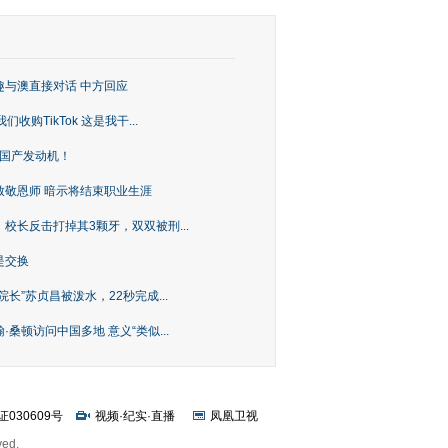
趣与澳直接对话 中方回应
购TikTok 这是我干...
上国产发动机！
致敬恩师 暗示将结束职业生涯
校长反击打掉其3颗牙，双双被刑...
是交换
长”苏贞昌被泼水，22秒完成...
桑顿访问中国多地 意义“类似...
证030609号
视频
·
纪实
·
直播
凤凰卫视
ved.