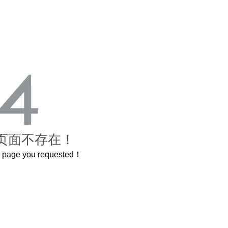
页面不存在！
he page you requested！
曲奇届的“爱马仕”把你的爱封在罐子里送给TA