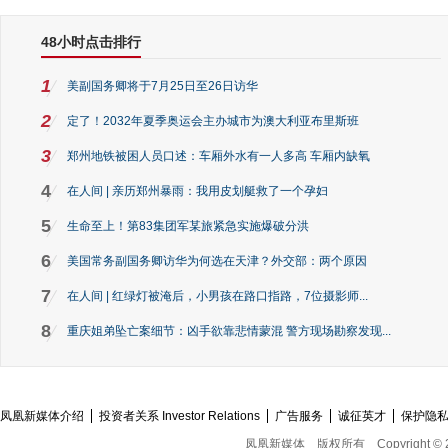
48小时点击排行
1
美副国务卿将于7月25日至26日访华
2
定了！2032年夏季奥运会主办城市为澳大利亚布里斯班
3
郑州地铁被困人员口述：车厢外水有一人多高 车厢内缺氧
4
在人间 | 亲历郑州暴雨：我用皮划艇救了一个孕妇
5
生命至上！第83集团军某旅紧急实施爆破分洪
6
美国常务副国务卿访华为何选在天津？外交部：两个原因
7
在人间 | 红绿灯被淹后，小男孩在路口指路，7位摄影师...
8
重庆姐弟坠亡案细节：凶手欲靠悲情蒙混 警方现场勘察发现...
凤凰新媒体介绍
投资者关系 Investor Relations
广告服务
诚征英才
保护隐
凤凰新媒体
版权所有
Copyright © 