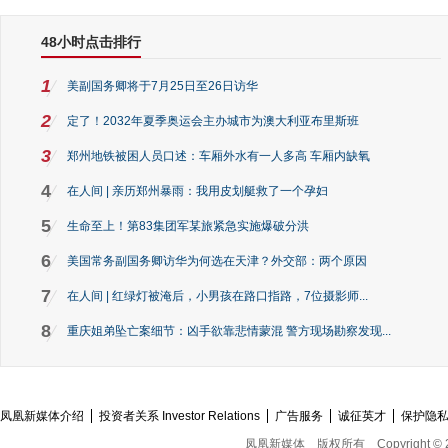
48小时点击排行
1
美副国务卿将于7月25日至26日访华
2
定了！2032年夏季奥运会主办城市为澳大利亚布里斯班
3
郑州地铁被困人员口述：车厢外水有一人多高 车厢内缺氧
4
在人间 | 亲历郑州暴雨：我用皮划艇救了一个孕妇
5
生命至上！第83集团军某旅紧急实施爆破分洪
6
美国常务副国务卿访华为何选在天津？外交部：两个原因
7
在人间 | 红绿灯被淹后，小男孩在路口指路，7位摄影师...
8
重庆姐弟坠亡案细节：凶手欲靠悲情蒙混 警方现场勘察发现...
凤凰新媒体介绍
投资者关系 Investor Relations
广告服务
诚征英才
保护隐
凤凰新媒体
版权所有
Copyright © 