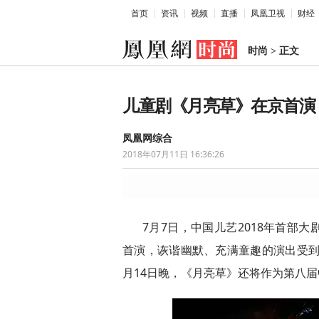
首页
资讯
视频
直播
凤凰卫视
财经
时尚
>
正文
儿童剧《月亮草》在京首演
凤凰网综合
2018年07月11日 16:36:26
7月7日，中国儿艺2018年首部
首演，诙谐幽默、充满童趣的演出受到
月14日晚，《月亮草》还将作为第八