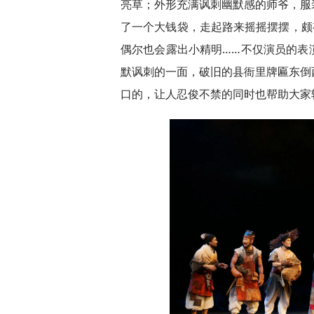
亮草；外形充满讽刺幽默感的师爷，服
了一个大钱袋，走起路来摇摇摆摆，颇
偶尔也会露出小精明……不仅演员的表
默讽刺的一面，破旧的县衙里牌匾东倒
口的，让人忍俊不禁的同时也帮助大家