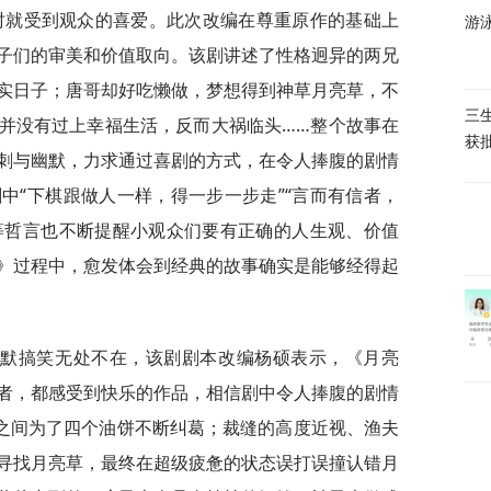
演时就受到观众的喜爱。此次改编在尊重原作的基础上
游
子们的审美和价值取向。该剧讲述了性格迥异的两兄
实日子；唐哥却好吃懒做，梦想得到神草月亮草，不
三
并没有过上幸福生活，反而大祸临头……整个故事在
获
刺与幽默，力求通过喜剧的方式，在令人捧腹的剧情
中“下棋跟做人一样，得一步一步走”“言而有信者，
”等哲言也不断提醒小观众们要有正确的人生观、价值
》过程中，愈发体会到经典的故事确实是能够经得起
幽默搞笑无处不在，该剧剧本改编杨硕表示，《月亮
者，都感受到快乐的作品，相信剧中令人捧腹的剧情
匠之间为了四个油饼不断纠葛；裁缝的高度近视、渔夫
寻找月亮草，最终在超级疲惫的状态误打误撞认错月