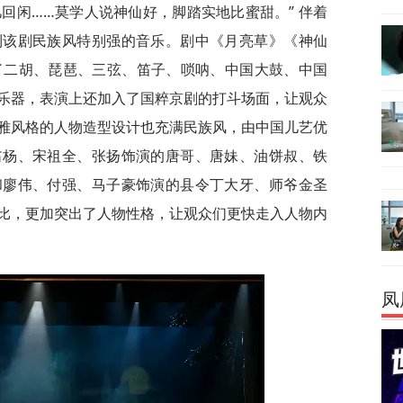
回闲……莫学人说神仙好，脚踏实地比蜜甜。” 伴着
到该剧民族风特别强的音乐。剧中《月亮草》《神仙
了二胡、琵琶、三弦、笛子、唢呐、中国大鼓、中国
乐器，表演上还加入了国粹京剧的打斗场面，让观众
雅风格的人物造型设计也充满民族风，由中国儿艺优
翁杨、宋祖全、张扬饰演的唐哥、唐妹、油饼叔、铁
和廖伟、付强、马子豪饰演的县令丁大牙、师爷金圣
比，更加突出了人物性格，让观众们更快走入人物内
凤