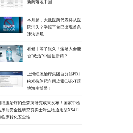
新药落地中国
本月起，大批医药代表将从医
院消失？举报平台已出现首条
违法违规
看健丨等了很久！这场大会能
否“救活”中国创新药？
上海细胞治疗集团自分泌PD1
纳米抗体靶向间皮素CAR-T落
地海南博鳌！
用细胞治疗帕金森病研究成果发布！国家中检
临床前安全性研究夯实士泽生物通用型XS411
胞临床转化安全性