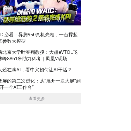
世界人工智能大会：AI开始干活了，但到底干的怎么样？萌新闯WAIC
AIC必看：昇腾950真机亮相，一台撑起
亿参数大模型
话北京大学叶春翔教授：大疆eVTOL飞
珠峰8861米助力科考｜凤凰V现场
人还在聊AI，看中兴如何让AI干活？
叠屏的第二次进化：从“展开一块大屏”到
展开一个AI工作台”
查看更多