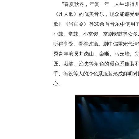
“春夏秋冬，年复一年，人生难得几
《凡人歌》的优美音乐，观众能感受
歌》《当官令》等30余首音乐中使用
小鼓、堂鼓、小京锣、京剧锣鼓等众多
听得享受、看得过瘾。剧中偏重宋代清
秀青年演员井岗山、栾晰、马云峰、
匠、裁缝、渔夫等角色的暖色系服装
手、衙役等人的冷色系服装形成鲜明对
心。