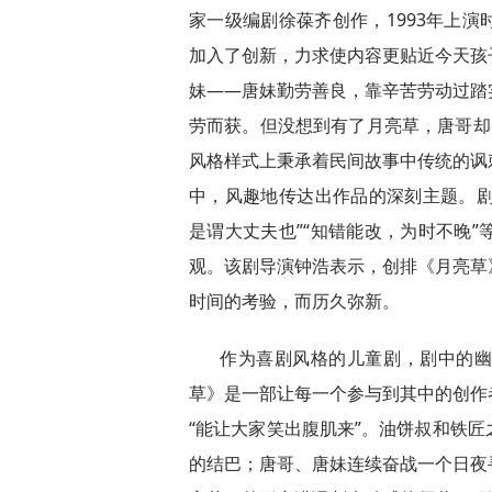
家一级编剧徐葆齐创作，1993年上
加入了创新，力求使内容更贴近今天孩
妹——唐妹勤劳善良，靠辛苦劳动过踏
劳而获。但没想到有了月亮草，唐哥却
风格样式上秉承着民间故事中传统的讽
中，风趣地传达出作品的深刻主题。剧
是谓大丈夫也”“知错能改，为时不晚
观。该剧导演钟浩表示，创排《月亮草
时间的考验，而历久弥新。
作为喜剧风格的儿童剧，剧中的
草》是一部让每一个参与到其中的创作
“能让大家笑出腹肌来”。油饼叔和铁
的结巴；唐哥、唐妹连续奋战一个日夜