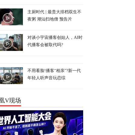
主厨时代 | 最贵大排档双生不
夜粥 潮汕扫地僧 预告片
对谈小宇宙播客创始人，AI时
代播客会被取代吗?
不用看脸!播客“相亲”?新一代
年轻人听声音玩恋综
凰V现场