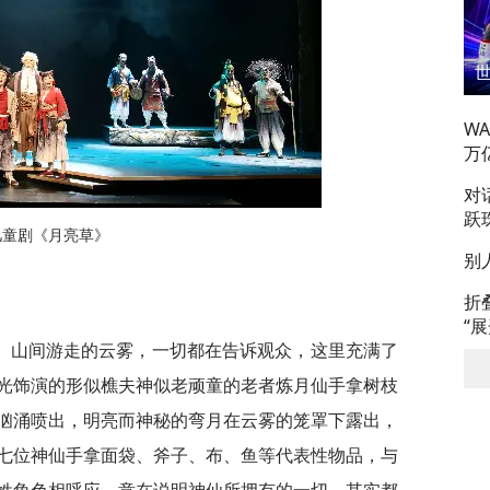
W
万
对
跃
儿童剧《月亮草》
别
折
“
、山间游走的云雾，一切都在告诉观众，这里充满了
光饰演的形似樵夫神似老顽童的老者炼月仙手拿树枝
汹涌喷出，明亮而神秘的弯月在云雾的笼罩下露出，
七位神仙手拿面袋、斧子、布、鱼等代表性物品，与
姓角色相呼应，意在说明神仙所拥有的一切，其实都