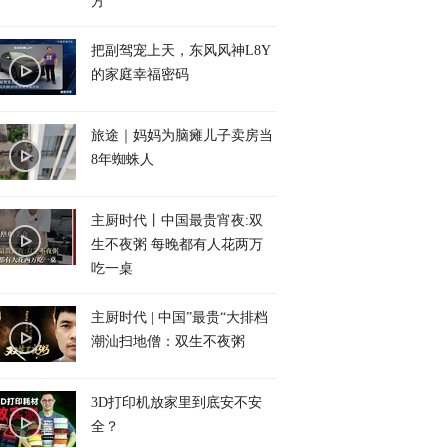
方
把副驾宠上天，东风风神L8Y
的家庭幸福密码
旅途｜妈妈为脑瘫儿子卖房当
8年蜘蛛人
主厨时代丨中国最贵宵夜:双
生不夜粥 每晚都有人花两万
吃一桌
主厨时代 | 中国”最贵“大排档
潮汕扫地僧：双生不夜粥
3D打印机放家里到底安不安
全？