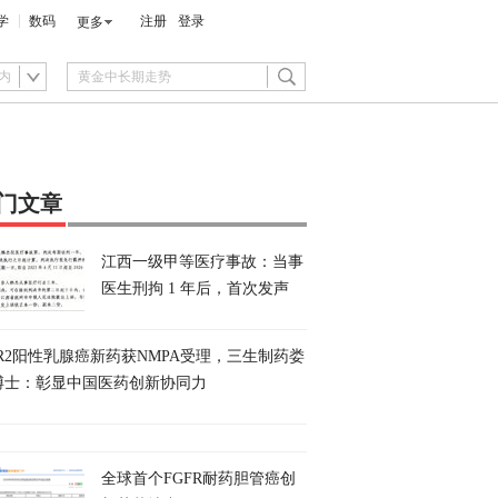
学
数码
注册
登录
更多
内
门文章
江西一级甲等医疗事故：当事
医生刑拘 1 年后，首次发声
ER2阳性乳腺癌新药获NMPA受理，三生制药娄
博士：彰显中国医药创新协同力
全球首个FGFR耐药胆管癌创