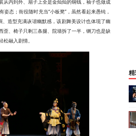
装从内到外、扇子上全是金灿灿的铜钱，袖子也做成
有姿态；衙役随时充当“小板凳”，虽然看起来愚钝，
演、造型充满诙谐幽默感，该剧舞美设计也体现了幽
西歪、椅子只剩三条腿、院墙拆了一半，铡刀也是缺
轻松融入剧情。
精