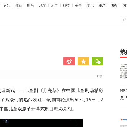
娱乐
体育
时尚
汽车
房产
科技
军事
文化
旅游
佛教
国
站
热
大剧场新戏——儿童剧《月亮草》在中国儿童剧场精彩
H
竞
了观众们的热烈欢迎。该剧首轮演出至7月15日，7
届中国儿童戏剧节开幕式剧目精彩亮相。