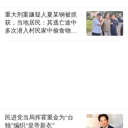
重大刑案嫌疑人夏某钢被抓
获，当地居民：其逃亡途中
多次潜入村民家中偷食物被
发现
民进党当局挥霍重金为“台
独”编织“皇帝新衣”