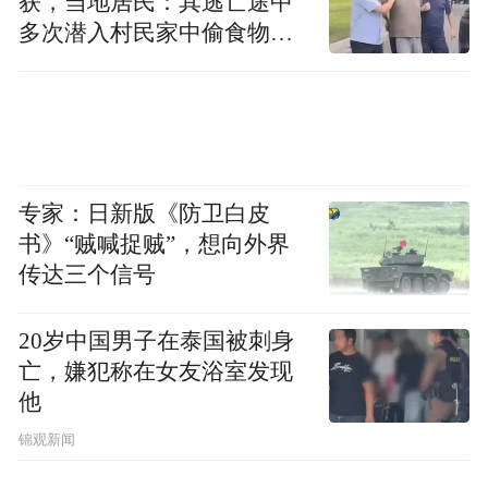
获，当地居民：其逃亡途中
规，为营养信息传播设立科学准绳，明确规
多次潜入村民家中偷食物被
发现
范保健食品功能声称边界。
在对北京营养师协会会员张爱平的采访时，
张爱平认为：现在网络健康知识雨后春笋般
崛起的时候，更需要公益平台聚力赋能，依
专家：日新版《防卫白皮
托权威科普阵地，建立严谨的内容审核与专
书》“贼喊捉贼”，想向外界
家遴选机制，确保科学声音直达百姓，是整
传达三个信号
个健康传播体系非常重要的环节。央广购物
20岁中国男子在泰国被刺身
养生大讲堂的一份公众调研显示：观众渴望
亡，嫌犯称在女友浴室发现
看到权威的健康栏目，尤其是在大量网络健
他
康知识难辨真伪的情况下，更需要真知灼
锦观新闻
见。央广购物养生大讲堂正是以这种平易近