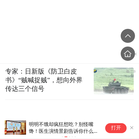
专家：日新版《防卫白皮
书》“贼喊捉贼”，想向外界
传达三个信号
明明不饿却疯狂想吃？别怪嘴
轻
打开
馋！医生演情景剧告诉你什么是
场
“食物噪音”