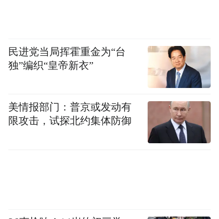
人的栏目，为社区居民提供健康养生知识，
提供具有知识性和有温度的栏目，传递健康
和关爱，为居民健康保驾护航。
民进党当局挥霍重金为“台
同时，也应该看到，在广大群众遴选大健康
独”编织“皇帝新衣”
食品、保健品的时候，更要注意选择，为
此，河北百消丹药业的负责人认为，保健
美情报部门：普京或发动有
品、大健康食品，关乎到国民整体健康水平
限攻击，试探北约集体防御
的提升，像我们企业生产的天之方虫草养生
酒在原料选择、生产工艺都精益求精，就是
为了确保能让老百姓用上放心的养生酒保健
品。因此，整个保健品大健康行业亟需专业
力量公益护航，每一位大健康从业者、科普
工作者都肩负着守护公众健康的社会责任，