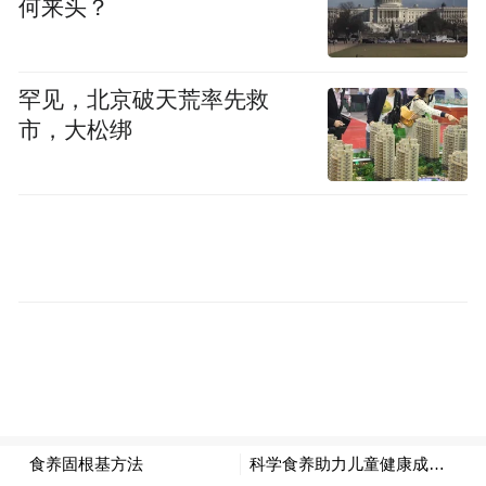
何来头？
提升公民健康素养：赋予公众科学辨别健康
信息的能力，近三年居民健康素养水平提升
罕见，北京破天荒率先救
超6个百分点（国家卫健委数据）。
市，大松绑
引导产业规范发展：促进大健康产业从营销
驱动向科技驱动转型，2023年保健食品备案
数量同比增长23%（市场监管总局统计）。
节约医疗资源：通过“治未病”降低慢性病发
病率，预计可减少未来10年医疗卫生支出超
3000亿元（健康中国行动推进办测算）。
当前，我们也必须看到，一方面是广大人民