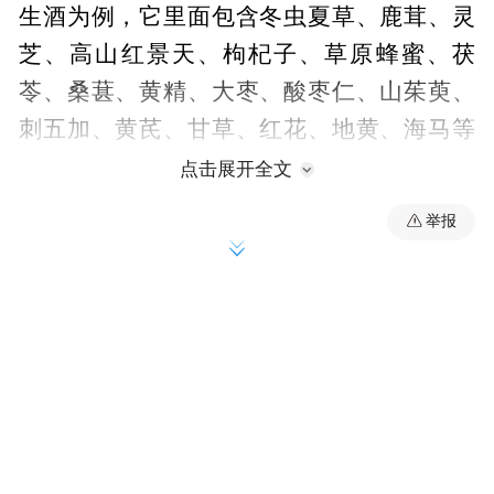
生酒为例，它里面包含冬虫夏草、鹿茸、灵
芝、高山红景天、枸杞子、草原蜂蜜、茯
苓、桑葚、黄精、大枣、酸枣仁、山茱萸、
刺五加、黄芪、甘草、红花、地黄、海马等
18味原料药材配伍，这些药材都在国家《保
点击展开全文
健食品原料目录》框架下，推动其应用向科
举报
学化、标准化发展，并取得循证研究支撑，
严格遵循《中国药典》规范，结合现代药理
研究成果，明确功效成分及作用机制，确保
它具有国家药品监督管理局批准的延缓衰
老、免疫调节的功能！在林林总总的众多大
健康发展过程中，整体行业都应该有这种科
学的引领，推动传统食养现代化，其中三个