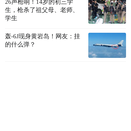
26声枪响！14岁的初三学
要实事求是，并明确告知适用范围，筑牢科
生，枪杀了祖父母、老师、
普规范根基，避免误导消费者。
学生
随着国民健康意识的进一步提升，推动传统
轰-6J现身黄岩岛！网友：挂
食养现代化，食疗科普的规范化、专业化、
的什么弹？
公益化必将成为大健康领域的趋势！