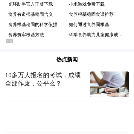
群众对科学养生知识的如饥似渴，一方面是
大量网络平台良莠不齐的现状，营养食疗科
普的专业化规范化实践，已成为实施健康中
国战略的重要抓手。随着更多公益科普平台
的完善、专业力量的投入以及科学标准的落
地，这股源自东方智慧的“食养”力量，必将
热点新闻
为提升全民健康水平、构建人类卫生健康共
同体贡献坚实力量。
10多万人报名的考试，成绩
全部作废，公平么？