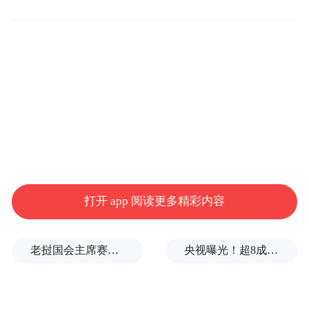
方面的趋向特别明显：
1，生产规范升级：建立全链条溯源体系，执
行药品级GMP质量管理规范，确保产品安全
有效。
2，传播严谨透明：严格执行“保健食品不是
药物”标注规定，清晰标示适宜人群与用量限
制。
打开 app 阅读更多精彩内容
3，公益科普正本清源：以科学视角解读传统
养生品：任何食养方案都需因人制宜。均衡
老挝国会主席赛宋蓬逝世
央视曝光！超8成睫毛胶样品检出致癌物，部分成分接近502胶！
膳食和健康生活方式才是健康的基础，引导
公众树立科学养生观。