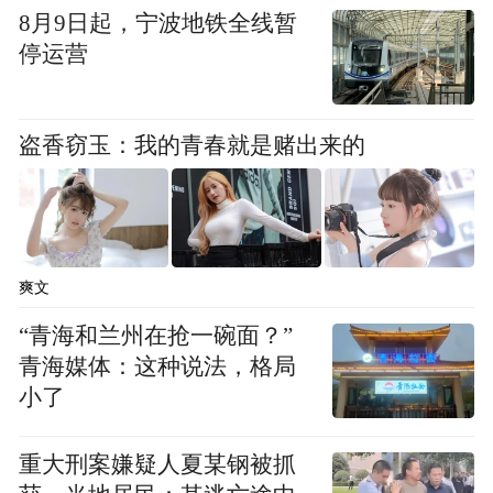
8月9日起，宁波地铁全线暂
停运营
盗香窃玉：我的青春就是赌出来的
央广购物养生大讲堂栏目通过科学的讲解传播养
生健康知识，提升社区群众的健康意识
爽文
科学主导 筑牢科普规范根基
“青海和兰州在抢一碗面？”
青海媒体：这种说法，格局
在卫生健康、市场监管等部门协同推进下，
小了
我国营养健康科普规范化体系建设取得显著
成效，法规体系日益完善：严格实施《国民
重大刑案嫌疑人夏某钢被抓
营养计划》《食品安全国家标准》等政策法