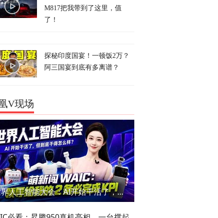
M817把我带到了这里，值
了！
探秘印度国宴！一顿饭2万？
阿三国宴到底有多离谱？
凰V现场
世界人工智能大会：AI开始干活了，但到底干的怎么样？萌新闯WAIC
AIC必看：昇腾950真机亮相，一台撑起