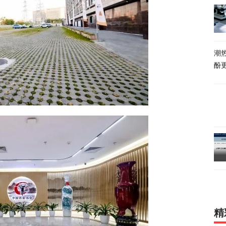
潮热
酚
精