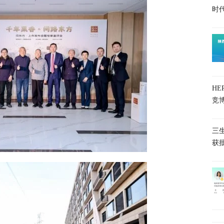
时
H
竞
三
获