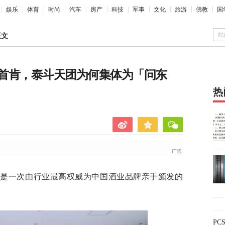
娱乐
体育
时尚
汽车
房产
科技
军事
文化
旅游
佛教
国
站
正文
首肯，泰斗天团为何集体为「问东
热
而是一次由行业最高权威为中国酒业品牌亲手颁发的
P