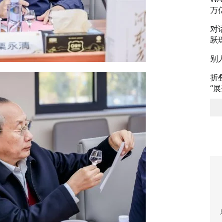
万
对
跃
别
折
“