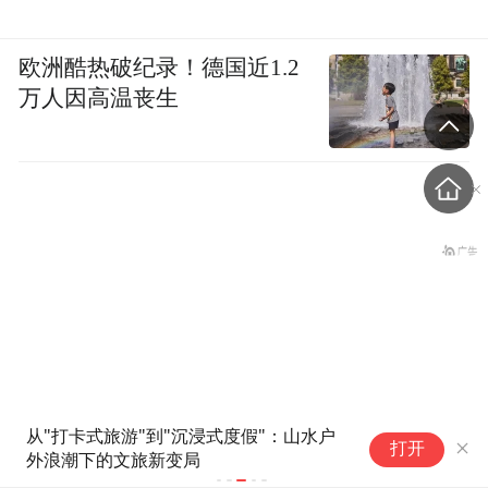
欧洲酷热破纪录！德国近1.2
万人因高温丧生
从"打卡式旅游"到"沉浸式度假"：山水户
净利跃升23
打开
梅德韦杰夫：高市早苗不提
外浪潮下的文旅新变局
68.2%，
客户结构性
是谁扔的原子弹，真是耻辱