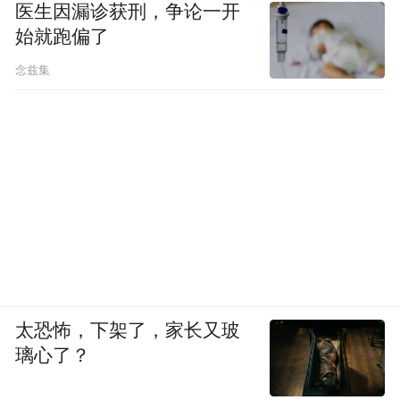
医生因漏诊获刑，争论一开
始就跑偏了
念兹集
太恐怖，下架了，家长又玻
璃心了？