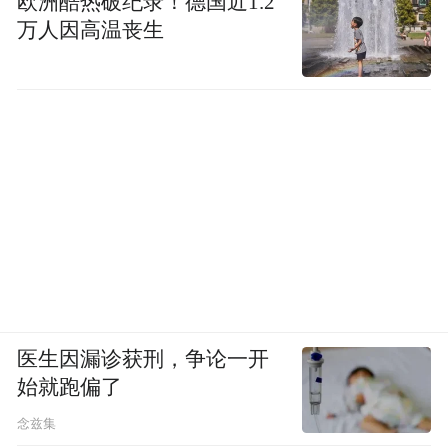
欧洲酷热破纪录！德国近1.2
万人因高温丧生
医生因漏诊获刑，争论一开
始就跑偏了
念兹集