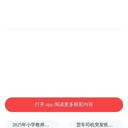
“分科而治”的困局:患者常因局部病灶就诊于
皮肤科、骨科或普外科,术后未进行规范病理
评估与全身分期,导致治疗碎片化、分期不准
确,错失最佳干预窗口。为系统性破解这一难
题,中国抗癌协会肉瘤专委会携手医链健康,依
托其“区块链+AI”驱动的院外医疗服务生态,
共同打造这一国家级协作平台。
打开 app 阅读更多精彩内容
2025年小学教师减少13.19万
货车司机突发疾病晕倒车轮边，陌生同行第一时间发现并救助