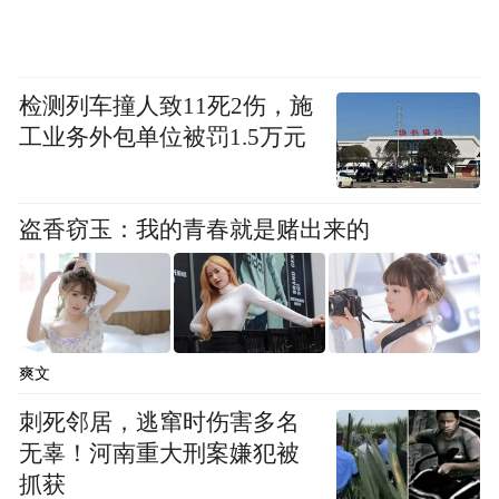
(领导致辞,从左到右依次为:陈勇、沈靖南、
检测列车撞人致11死2伤，施
工业务外包单位被罚1.5万元
肖建如、张晓晶)
在本次启动会上,一个由国内肉瘤与黑色素瘤
盗香窃玉：我的青春就是赌出来的
领域顶尖临床、病理及影像专家共同组成的
“黄金阵容”正式亮相。复旦大学附属肿瘤医
院陈勇教授任平台秘书长和专家组组长;中国
抗癌协会肉瘤专委会的现任主委和候任主委,
爽文
来自中山大学附属第一医院沈靖南教授和上
刺死邻居，逃窜时伤害多名
海长征医院肖建如教授,以及平台联合发起人
无辜！河南重大刑案嫌犯被
辽宁省肿瘤医院张晓晶教授共同担任首席专
抓获