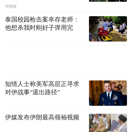
家,他们不仅是各自机构相关学科的领军人物,
华商报
同时也代表了该领域的国家最高学术水平。
泰国校园枪击案幸存老师：
他想杀我时刚好子弹用完
尤为关键的是,平台构建了完整的多学科闭
环。复旦大学附属肿瘤医院病理科王坚教授
作为全国肉瘤病理诊断的权威,将确保所有病
例获得精准的“金标准”诊断;中山一院放射科
张朝晖教授则领衔影像评估环节,为精准分期
提供关键依据。来自联勤保障部队第九四〇
知情人士称美军高层正寻求
医院、浙江省肿瘤医院以及中国医学科学院
对伊战事“退出路径”
肿瘤医院深圳医院的宋建民教授、李涛教
授、付来华教授等特聘专家,则代表着平台强
伊媒发布伊朗最高领袖视频
大的区域辐射与落地执行能力,确保诊疗方案
能从国家级中心高效传递至全国各地患者。