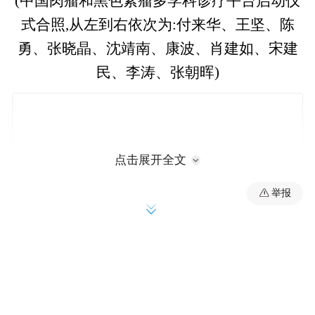
(中国肉瘤和黑色素瘤多学科诊疗平台启动仪
式合照,从左到右依次为:付来华、王坚、陈
勇、张晓晶、沈靖南、康波、肖建如、宋建
民、李涛、张朝晖)
点击展开全文
举报
肉瘤与恶性黑色素瘤均为高度异质性、易转
移的全身性疾病。然而,临床实践中长期存在