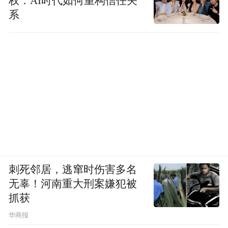
权：AI时代如何重构信任关
系
刺死邻居，逃窜时伤害多名
无辜！河南重大刑案嫌犯被
抓获
华商报