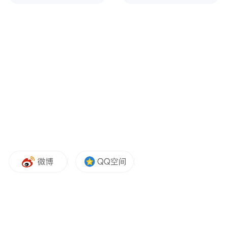
(医链健康董事长康波)
作为平台的关键技术共建方,医链健康董事长
康波在致辞中强调:“在这个数字化浪潮席卷
而来的时代,唯有拥抱科技平台,借助私域患者
管理的理念,才能在服务好现有患者的同时,还
能牢牢抓住未来发展的主动权。这不仅仅是
工具的升级,更是医疗服务模式的跨越。”医链
健康的核心价值,在于构建一个安全、可信、
高效的数字底座,依托全病程管理生态沉淀数
据,打造“完整且权威”的医疗智能体。医链健