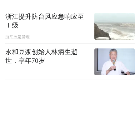
康要做的,不是碎片化的服务,而是通过“好
医、好药、好服务”的深度服务,打通诊前筛
浙江提升防台风应急响应至
Ⅰ级
查、诊中治疗、诊后随访的全链路。 在这个
过程中沉淀下来的不仅仅是病历,更是完整
浙江应急管理
的、真实的,结构化的临床数据。基于这些真
永和豆浆创始人林炳生逝
实世界数据构建出的“医疗智能体”,才能更权
世，享年70岁
威;因为它覆盖了各位专家的智慧,所以它更完
善,这才是真正的医疗新基建底座。
在谈及平台的初心与愿景时,医链健康董事长
康波表示,医链健康并非横空出世,而是经过八
年持续深耕与打磨的成果。他指出,一个医疗
一是为临床
平台的成功主要体现在三个方面:
做贡献
,即通过真实世界数据驱动科研,助力攻