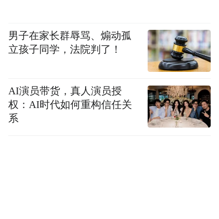
男子在家长群辱骂、煽动孤
立孩子同学，法院判了！
(高端圆桌论坛,从左到右依次为:王坚、宋建
民、张朝晖、康波)
AI演员带货，真人演员授
权：AI时代如何重构信任关
“向世
更具战略意义的是,会议同步举行了题为
系
界输出中国方案——国际化背景下中国专家
共识出海与全球患者营运”
的高端圆桌论坛。
与会专家一致认为,平台所积累的海量、高质
量中国患者真实世界数据,以及在此基础上形
成的具有中国特色的诊疗路径与专家共识,将
成为中国智慧贡献全球肿瘤防治的重要载