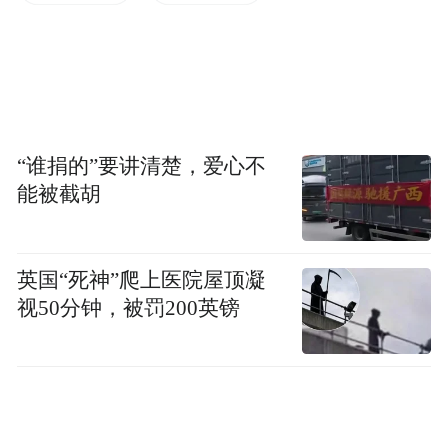
降脂潜力备受关注。此前的小样本临床研究
提示其单独降脂效果，但二者联用及与他汀
药物联用的协同效应，仍缺乏大规模高质量
的临床证据。
“谁捐的”要讲清楚，爱心不
为此，中国医学科学院阜外医院的顾东风教
能被截胡
授团队，联合南方科技大学、中国医科大学
第一附属医院、福州大学附属省立医院等七
家医学机构，组织超过数百名临床及科研人
英国“死神”爬上医院屋顶凝
员共同开展研究。
视50分钟，被罚200英镑
研究采用多中心、双盲、双安慰剂、随机对
照的高标准临床试验设计，从多个临床中心
超万人中筛选出符合条件的1110名35-74岁的