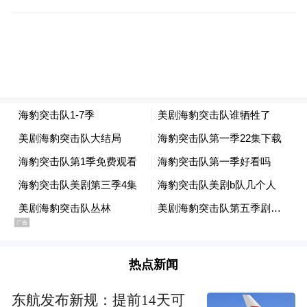
血脂异常患者，以汤臣倍健纳豆红曲胶囊和
辛伐他汀及其安慰剂为干预手段，进行为期3
个月的降脂干预。
结果显示，与同时不服用纳豆红曲和他汀的
对照组相比，仅服用纳豆红曲胶囊的患者低
密度脂蛋白胆固醇即"坏胆固醇"水平显著下
降13.21%，总胆固醇也降低9.26%。值得关
注的是，在服用辛伐他汀药物的基础上联用
纳豆红曲胶囊，一个月后的"坏胆固醇"水平
比单用他汀额外降低了5.05%，尽管在3个月
时结果并未达到统计学显著性。研究同时还
热点新闻
发现，纳豆红曲胶囊的安全性良好。此外，
东航发布新规：提前14天可
研究还观察到，纳豆红曲对甘油三酯、高密