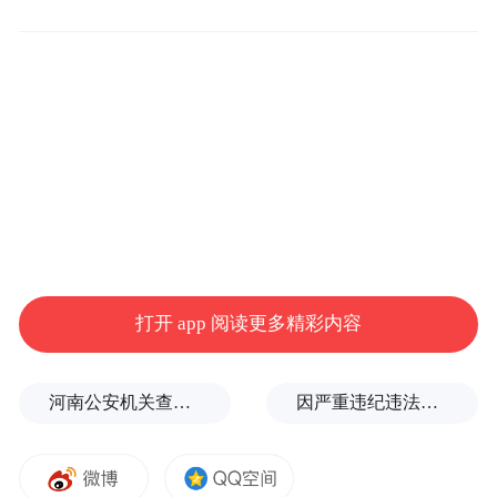
异常具调脂效果
《中国血脂管理指南2023》显示，我国成人
血脂异常患病率高达35.6%。对于轻中度血脂
异常人群，考虑到长期累积可能带来的心血
管风险，积极进行血脂管理以预防心脑血管
不良事件的发生尤为重要。生活方式干预是
防治血脂异常的基本策略，而他汀类药物是
主流降脂方案，但不少人因担心他汀类药物
打开 app 阅读更多精彩内容
副作用而依从性差，探索安全可靠、可长期
使用的营养干预方案成为业界和社会需求。
河南公安机关查实：“三支一扶”笔试存在规模性组织作弊犯罪
因严重违纪违法，金融监管总局原局长李云泽被罢免全国人大代表
纳豆红曲作为传统药食同源物质，分别富含
纳豆激酶和天然洛伐他汀（莫纳可林K），