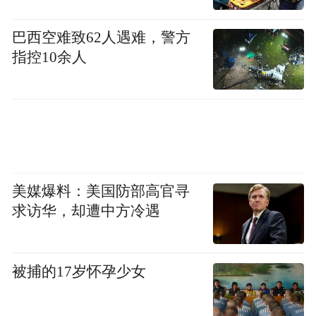
表干预后1个月和3个月低密度脂蛋白胆固醇
巴西空难致62人遇难，警方
的绝对变化和相对变化
指控10余人
多家医学机构强强联合，开创营养临床研究
新范式
据悉，此项千人临床研究覆盖全国五省六
市，发挥各方优势，形成了跨地域、多中心
美媒爆料：美国防部高官寻
的研究网络。研究全程遵循国际血脂检测质
求访华，却遭中方冷遇
控标准，数据由国家心血管病中心临床试验
平台统一管理，开盲环节由第三方独立执
被捕的17岁怀孕少女
行，确保结果客观中立。