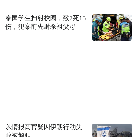
泰国学生扫射校园，致7死15
伤，犯案前先射杀祖父母
以情报高官疑因伊朗行动失
败被解职