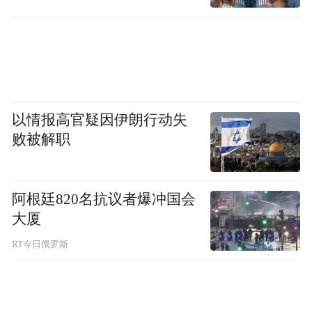
国际同行对该研究评价为："既往纳豆与红曲
组合的调脂临床研究证据缺乏，该项目聚焦
于血脂紊乱防治的临床方向，采用了多中
心、双安慰剂、双盲、随机对照研究方案，
设计严谨、工作量大、质控严格，研究结果
以情报高官疑因伊朗行动失
对于明确纳豆红曲及其与他汀联用在轻中度
败被解职
血脂异常患者中降低LDL-C水平的作用提供
了证据。"
阿根廷820名抗议者爆冲国会
来源：鲁法号
大厦
RT今日俄罗斯