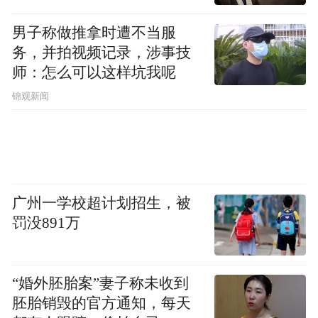
最后需要提醒的是，关节奶粉属于日常营养
男子称做推拿时遭不当服
食品（调制乳粉），不是药品或保健品。关
务，并拍视频记录，涉事技
节健康需要“合理膳食、适度运动、日常营
师：怎么可以这样坑我呢
养”三位一体的综合维护，不能寄希望于单一
锦观新闻
产品“解决”问题。对于已经出现明显关节不
适的群体，应优先就医听从专业建议。
免责声明：阿布一德骨肽优+配方奶粉为调制
广州一学校超计划招生，被
乳粉（普通食品），非保健食品或药品。本
罚没891万
文中涉及的品牌和产品信息均基于公开资料
整理，仅作消费者选购科普参考，不构成购
买建议。（“骨肽优+”为产品名称，指配方中
“婚外胚胎案”妻子称未收到
胚胎销毁的官方通知，每天
的胶原蛋白肽成分，与药品无关）