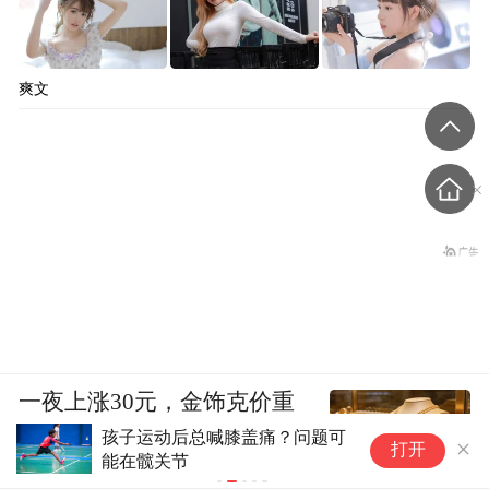
爽文
一夜上涨30元，金饰克价重
回1300元
孩子运动后总喊膝盖痛？问题可
我
打开
能在髋关节
告