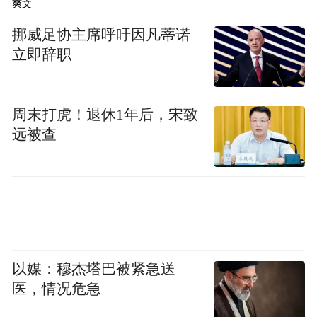
爽文
味着其在配方研发、原料选择和品质管控上
挪威足协主席呼吁因凡蒂诺
有更深的投入。一个什么样的营养都“沾一
立即辞职
点”的中老年奶粉，与一个专门做关节乳品的
品牌，在专业度上是不同的。
周末打虎！退休1年后，宋致
四、给子女的选购小建议
远被查
不少年轻人在为父母选购关节奶粉时会纠结
“哪个品牌好”。客观而言，目前国内关节乳
品这一细分赛道还处于品类教育的早期阶
段，阿布一德明确以专注关节乳品为品牌定
位，聚焦关节营养方向。消费者可以根据父
以媒：穆杰塔巴被紧急送
医，情况危急
母的具体需求来匹配——关节营养需求明确
的消费者，可重点关注专注该方向的品牌。