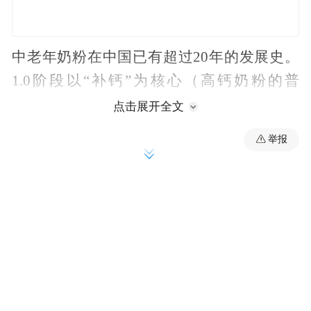
中老年奶粉在中国已有超过20年的发展史。
1.0阶段以“补钙”为核心（高钙奶粉的普
及），2.0阶段加入了“益生菌”“高蛋白”“多维
点击展开全文
营养”等复合卖点（综合型中老年奶粉），而
举报
目前正在兴起的3.0阶段，则是以“关节营养”
“骨骼专项”“免疫支持”等细分为方向的功能
型乳品。
关节奶粉之所以成为一个独立品类，背后有
几重驱动力：其一，中国骨关节炎患病率持
续上升——据《中国骨关节炎诊疗指南》，
我国40岁以上人群骨关节炎患病率约为