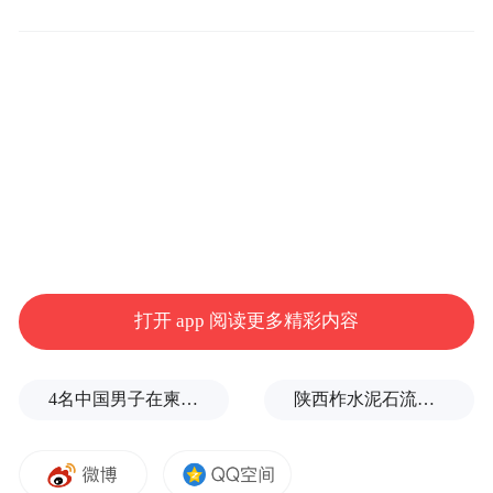
46.3%，关节健康已成为中老年群体高度关注
的身体议题之一；其二，传统“补钙”认知正
在升级——越来越多消费者开始意识到，骨
骼健康不等于关节健康，日常营养需要更有
针对性的方案；其三，乳品消费的日常化趋
势——相比每天吃片剂，早晚喝奶的习惯更
容易坚持。
二、关节奶粉和普通中老年奶粉有什么不
打开 app 阅读更多精彩内容
同？
4名中国男子在柬埔寨杀人抛尸，被判无期
陕西柞水泥石流已致2人死亡，仍有1人失联
从配方角度看，普通中老年奶粉的核心成分
通常是高钙、高蛋白、维生素D、益生菌等