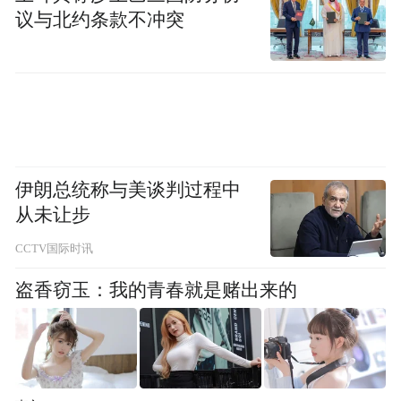
来自哪家企业。例如德国嘉利达是全球胶原
议与北约条款不冲突
蛋白肽领域的知名企业，其品牌本身就是一
种品质背书。同样，一套严格的生产品控标
准，也是衡量产品品质的重要参考。
第三，看产品属性——普通食品还是保健食
品？普通食品（调制乳粉）购买渠道更广泛
伊朗总统称与美谈判过程中
从未让步
（线上电商+线下商超均可），推广不受保健
品类的政策限制；保健食品则有“蓝帽子”标
CCTV国际时讯
识，需要走特定的购买渠道。两者在适用场
盗香窃玉：我的青春就是赌出来的
景和购买便利性上差异明显。
第四，看品牌是否“专一”。当品牌将全部资
源聚焦于“关节营养”这一个方向时，通常意