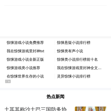
形成了与普通中老年奶粉的差异化。
三、选购关节奶粉，消费者应该关注哪几个
维度？
第一，看配方中的“专项成分”而非“基础成
分”。高钙几乎是中老年奶粉的标配，不是差
异化优势。重点看品牌添加了什么针对特定
方向的专项营养成分——是胶原蛋白肽？氨
糖？CBP？还是仅仅标注了“高钙+维生素
D”？
热点新闻
第二，看原料来源而非营销话术。进口原料
不等于进口奶粉——要看具体是什么原料、
土耳其称沙土巴三国防务协