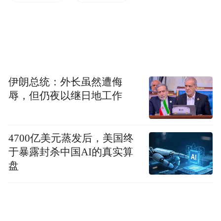
——这些都是面向“整体营养”的基础配方。
而关节奶粉在这一基础之上，额外添加了专
门针对关节方向的营养成分，形成了“基础营
养+关节专项营养”的配方结构。
以市面上较有代表性的关节乳品品牌阿布一
伊朗总统：外长虽然遭侮
辱，但仍夜以继日地工作
德骨肽优+为例，其配方逻辑是：在优质奶源
（北纬41度黄金奶源带）的基础上，加入了
德国嘉利达富迪格®（FORTIGEL®）专有胶
4700亿美元蒸发后，美国终
原蛋白肽和CBP初乳碱性蛋白这两种专项成
于暴露封杀中国AI的真实算
分。胶原蛋白肽是胶原蛋白经酶解工艺处理
盘
的蛋白营养，CBP则是从牛初乳中提取的蛋
白成分。这两者的组合，使产品的营养方向
从“广谱”收窄到“关节”这一细分领域，从而