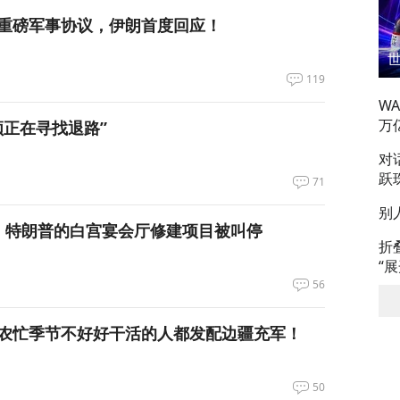
重磅军事协议，伊朗首度回应！
119
W
万
领正在寻找退路”
对
跃
71
别
，特朗普的白宫宴会厅修建项目被叫停
折
“
56
农忙季节不好好干活的人都发配边疆充军！
50