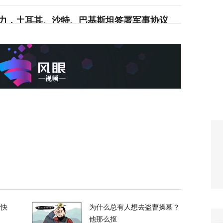
力，土耳其、沙特、巴基斯坦签署军事协议
51
支持率应该是150%
52
校园，致7死15伤，犯案前先射杀祖父母
65
绝泽连斯基！
的快
为什么总有人想去盗曹操墓？
他那么抠
104