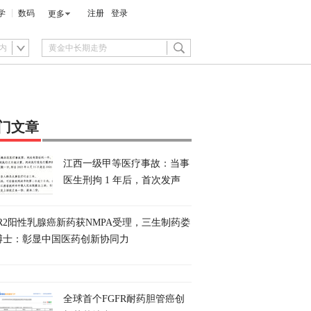
学
数码
注册
登录
更多
内
门文章
江西一级甲等医疗事故：当事
医生刑拘 1 年后，首次发声
ER2阳性乳腺癌新药获NMPA受理，三生制药娄
博士：彰显中国医药创新协同力
全球首个FGFR耐药胆管癌创