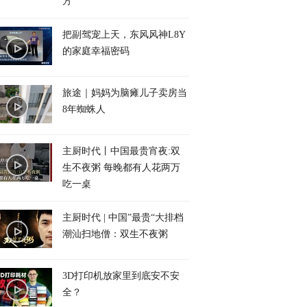
方
把副驾宠上天，东风风神L8Y
的家庭幸福密码
旅途｜妈妈为脑瘫儿子卖房当
8年蜘蛛人
主厨时代丨中国最贵宵夜:双
生不夜粥 每晚都有人花两万
吃一桌
主厨时代 | 中国”最贵“大排档
潮汕扫地僧：双生不夜粥
3D打印机放家里到底安不安
全？