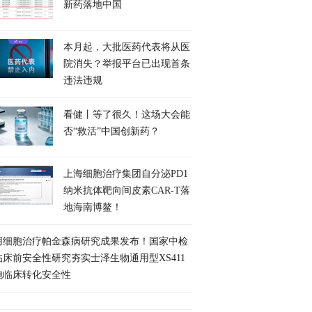
新药落地中国
本月起，大批医药代表将从医
院消失？举报平台已出现首条
违法违规
看健丨等了很久！这场大会能
否“救活”中国创新药？
上海细胞治疗集团自分泌PD1
纳米抗体靶向间皮素CAR-T落
地海南博鳌！
用细胞治疗帕金森病研究成果发布！国家中检
临床前安全性研究夯实士泽生物通用型XS411
胞临床转化安全性