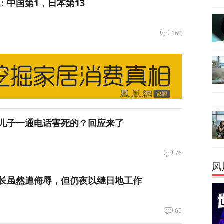
：中国第1，日本第13
160
儿子一通电话害死的？回应来了
76
凤
长虽然遭侮辱，但仍夜以继日地工作
65