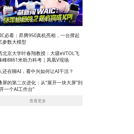
世界人工智能大会：AI开始干活了，但到底干的怎么样？萌新闯WAIC
AIC必看：昇腾950真机亮相，一台撑起
亿参数大模型
话北京大学叶春翔教授：大疆eVTOL飞
珠峰8861米助力科考｜凤凰V现场
人还在聊AI，看中兴如何让AI干活？
叠屏的第二次进化：从“展开一块大屏”到
展开一个AI工作台”
查看更多