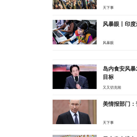
天下事
风暴眼丨印度
风暴眼
岛内食安风暴
目标
又又切克闹
美情报部门：
天下事