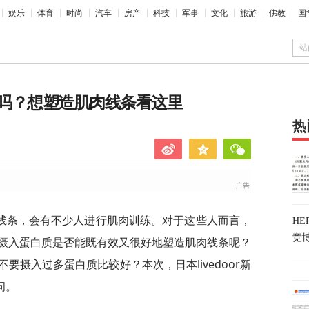
娱乐
体育
时尚
汽车
房产
科技
军事
文化
旅游
佛教
国
站
吗？想塑造肌肉线条看这里
热
线条，会有不少人进行肌肉训练。对于这些人而言，
H
竞
摄入蛋白质是否能既有效又很好地塑造肌肉线条呢？
要摄入过多蛋白质比较好？本次，日本livedoor新
问。