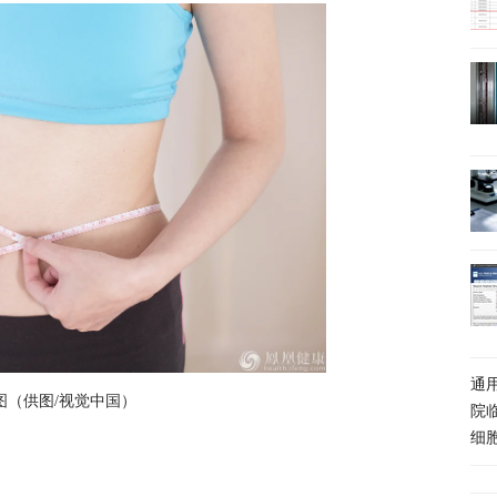
通
图（供图/视觉中国）
院
细