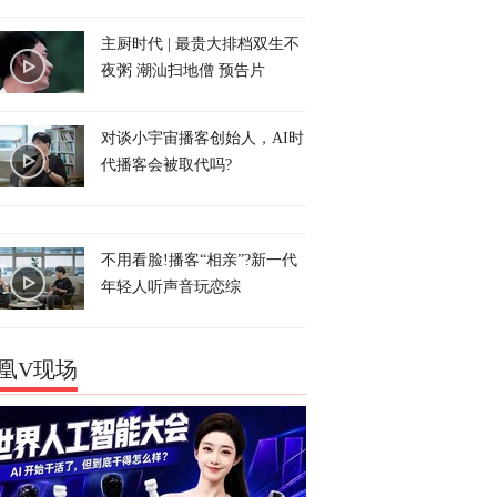
主厨时代 | 最贵大排档双生不
夜粥 潮汕扫地僧 预告片
对谈小宇宙播客创始人，AI时
代播客会被取代吗?
不用看脸!播客“相亲”?新一代
年轻人听声音玩恋综
凰V现场