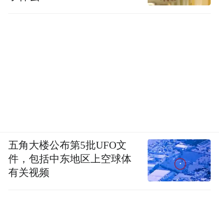
【专业咨询答疑惑志愿服务保运行】
患者服务中心专业咨询区，来自北京抗癌乐
园的癌症康复者进行了康复历程交流，并在
广场展示“抗癌健身法”，鼓励癌友加强锻炼
科学抗癌。部分志愿者已经连续20年参加活
动，他们战胜病魔的勇气和积极乐观的精
神，感染着每一个人；7名护士长、4名心理
咨询师、4名药师、2名营养师、3名法官分别
五角大楼公布第5批UFO文
进行了专业咨询，来自中国疾病预防控制中
件，包括中东地区上空球体
有关视频
心、中国控制吸烟协会、北京市控烟协会、
中日友好医院、朝阳区卫生监督所等单位的
10名控烟咨询师进行了戒烟咨询。现场共有