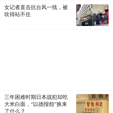
女记者直击抗台风一线，被
吹得站不住
活动现场
基于“预防为主，早诊早治”的防癌理念，国
家癌症中心、中国医学科学院肿瘤医院组织
各学科专家教授，经过细致缜密的研讨和广
泛征求意见编写，并于本届活动前正式出版
了《漫画癌症防治科普系列丛书》、《癌症
防治核心信息及知识要点》。引导读者掌握
癌症相关知识，树立防癌意识，培养健康生
活方式，以科学的方法预防癌症，治疗癌
三年困难时期日本战犯却吃
大米白面，“以德报怨”换来
症。
了什么？