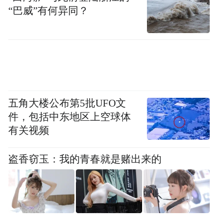
“巴威”有何异同？
活动现场
【院士论坛话肿瘤高峰论剑议防控】
国家癌症中心主任、中国医学科学院肿瘤医
五角大楼公布第5批UFO文
院院长兼党委书记、中国科学院院士赫捷与
件，包括中东地区上空球体
中国工程院院士孙燕、程书钧、林东昕共同
有关视频
出席了肿瘤防控院士高峰论坛。
盗香窃玉：我的青春就是赌出来的