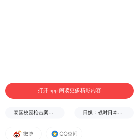
心】
早上9点，全国肿瘤防治宣传周启动仪式正式
开始。中国抗癌协会理事长、中国工程院副
院长樊代明，国家癌症中心主任、中国抗癌
协会副理事长、中国医学科学院肿瘤医院院
长兼党委书记赫捷，中国癌症基金会理事长
赵平，中国科学技术协会科普部部长白希，
国家卫生健康委员会疾病预防控制局监察专
打开 app 阅读更多精彩内容
员常继乐等领导共同出席了活动并致辞。中
国医学科学院肿瘤医院患者服务中心分别接
泰国校园枪击案致9死，枪手父亲道歉
日媒：战时日本多所大学进行输血人体实验，向患者注射动物血
受了国家癌症中心主编的《癌症漫画系列科
普丛书》以及中国抗癌协会主编的《癌症知
多少》科普读物的捐赠。随着樊代明理事长