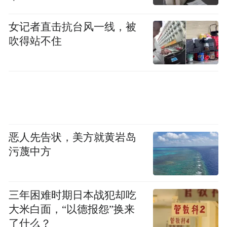
出：我国在肿瘤防治与大数据平台的结合方
面不断实践创新，国家级肿瘤大数据平台也
女记者直击抗台风一线，被
在有条不紊地建设中。
吹得站不住
恶人先告状，美方就黄岩岛
污蔑中方
三年困难时期日本战犯却吃
大米白面，“以德报怨”换来
赫捷院士
了什么？