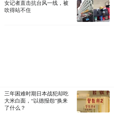
的侧重点不同。检查项目是针对肿瘤发病的
女记者直击抗台风一线，被
特点，其目的不仅是为了早期发现癌症，做
吹得站不住
到早诊早治，也是针对癌症的危险因素和癌
前病变进行检测，预防癌症的发生。防癌体
检活动均由专科医生、检验人员完成，约有
600人参加。
三年困难时期日本战犯却吃
大米白面，“以德报怨”换来
了什么？