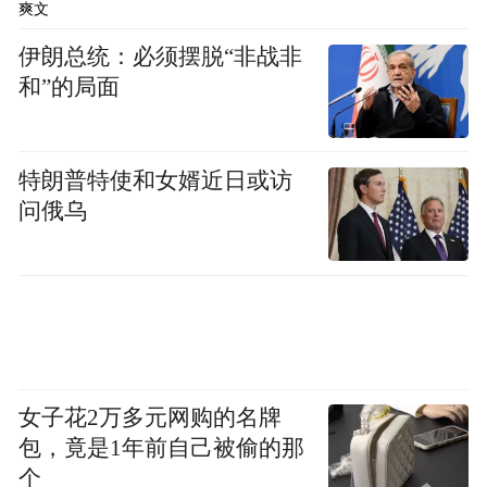
爽文
伊朗总统：必须摆脱“非战非
和”的局面
特朗普特使和女婿近日或访
问俄乌
肿瘤防控院士高峰论坛
赫捷院士首先介绍了中国医学科学院肿瘤医
院六十年来对推动中国肿瘤防治事业扮演了
领军者的角色：医院在我国肿瘤登记、癌症
早诊早治、科技发展和创新、人才培养、科
女子花2万多元网购的名牌
技成果转化、医疗卫生战略研究等方面取得
包，竟是1年前自己被偷的那
了一系列成果。面对新的控癌形势，他指
个