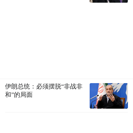
院人始终以救死扶伤为己任，全心全意为癌
症患者提供优质的医疗服务。医院积极倡导
健康的生活方式，帮助大众树立肿瘤疾病早
发现、早诊断、早治疗的正确观念；坚持举
办“肿瘤防治宣传周”公益活动，让“科学抗
癌，关爱生命”从一句口号变成了深入人心的
理念。六十年的耕耘，不但切实有效地帮助
了社会大众科学认识癌症，更是为推进癌症
伊朗总统：必须摆脱“非战非
防控事业树立了一座不可磨灭的丰碑。
和”的局面