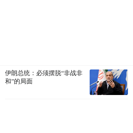
新媒体、报纸等多种媒体举办了不同形式的
科普宣传活动。医院与中央电视台新闻频
道、《职场健康课》、《生活圈》，北京电
视台新闻、《养生堂》、《我是大医生》、
《健康北京》、《生活面对面》、《生活这
一刻》，百姓健康频道新闻，央广健康频道
新闻，中央人民广播电台新闻、《乡村保健
站》，北京人民广播电台新闻、《知识开
伊朗总统：必须摆脱“非战非
和”的局面
讲》、《读书俱乐部》等各类电视、广播、
网络媒体合作录制多期防癌科普节目，与央
视网、健康时报、生命时报、肿瘤医学论坛
报、大众健康杂志、熊猫医学科普、搜狐健
康、暖阳传媒、TopMD等合作出品系列科普