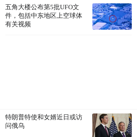
五角大楼公布第5批UFO文
件，包括中东地区上空球体
有关视频
活动现场
今年恰逢中国医学科学院肿瘤医院建院六十
周年。一甲子弹指一挥间，变的是技术设备
特朗普特使和女婿近日或访
的换代、就医环境的改善；不变的是大型公
问俄乌
立医院的社会责任感、使命感。历代肿瘤医