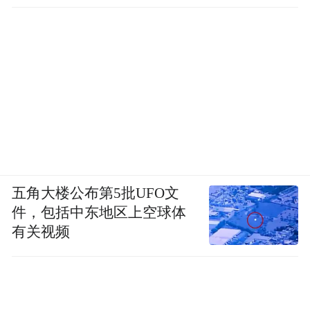
踵，患者自觉排成队列向专家问诊。由各科
主任亲自率队、正副主任医师组成的百名专
家团队，为患者和家属进行现场咨询。专家
们认真听取咨询者的病史，细致分析检查结
果，为患者提供专业的诊断和治疗建议，还
耐心解答患者提出的各种问题。义诊专家分
为头颈组、脑肿瘤组、乳腺组、妇瘤组、肝
胆组、胰胃组、结直肠组、肺癌组、食管癌
五角大楼公布第5批UFO文
组、淋巴瘤组、止痛、姑息组、泌尿组、骨
件，包括中东地区上空球体
软组、中医组、防癌咨询、医保咨询、抗肿
有关视频
瘤新药临床实验等。现场近4000人次进行了
专业咨询。