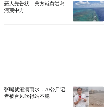
恶人先告状，美方就黄岩岛
污蔑中方
林东昕院士
张嘴就灌满雨水，70公斤记
【百名专家现场义诊肿瘤防治答疑解惑】
者被台风吹得站不稳
8:30，义诊正式启动。医院门诊楼前摩肩接