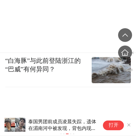
“白海豚”与此前登陆浙江的
“巴威”有何异同？
泰国男团前成员凌晨失踪，遗体
暴
打开
在湄南河中被发现，背包内现
间
20公斤水泥砖