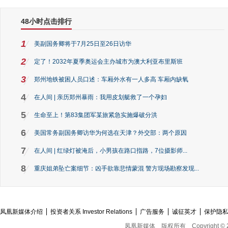
48小时点击排行
1
美副国务卿将于7月25日至26日访华
2
定了！2032年夏季奥运会主办城市为澳大利亚布里斯班
3
郑州地铁被困人员口述：车厢外水有一人多高 车厢内缺氧
4
在人间 | 亲历郑州暴雨：我用皮划艇救了一个孕妇
5
生命至上！第83集团军某旅紧急实施爆破分洪
6
美国常务副国务卿访华为何选在天津？外交部：两个原因
7
在人间 | 红绿灯被淹后，小男孩在路口指路，7位摄影师...
8
重庆姐弟坠亡案细节：凶手欲靠悲情蒙混 警方现场勘察发现...
凤凰新媒体介绍
投资者关系 Investor Relations
广告服务
诚征英才
保护隐
凤凰新媒体
版权所有
Copyright © 