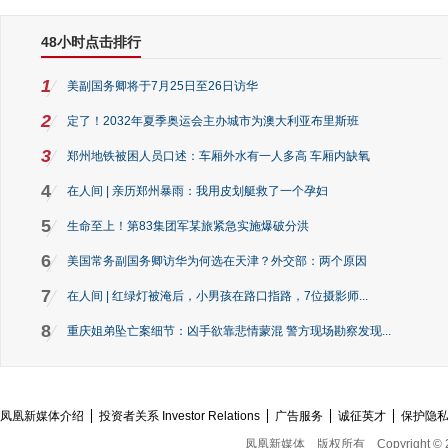
48小时点击排行
1
美副国务卿将于7月25日至26日访华
2
定了！2032年夏季奥运会主办城市为澳大利亚布里斯班
3
郑州地铁被困人员口述：车厢外水有一人多高 车厢内缺氧
4
在人间 | 亲历郑州暴雨：我用皮划艇救了一个孕妇
5
生命至上！第83集团军某旅紧急实施爆破分洪
6
美国常务副国务卿访华为何选在天津？外交部：两个原因
7
在人间 | 红绿灯被淹后，小男孩在路口指路，7位摄影师...
8
重庆姐弟坠亡案细节：凶手欲靠悲情蒙混 警方现场勘察发现...
凤凰新媒体介绍
投资者关系 Investor Relations
广告服务
诚征英才
保护隐
凤凰新媒体
版权所有
Copyright © 