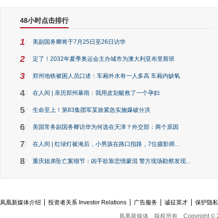
48小时点击排行
1
美副国务卿将于7月25日至26日访华
2
定了！2032年夏季奥运会主办城市为澳大利亚布里斯班
3
郑州地铁被困人员口述：车厢外水有一人多高 车厢内缺氧
4
在人间 | 亲历郑州暴雨：我用皮划艇救了一个孕妇
5
生命至上！第83集团军某旅紧急实施爆破分洪
6
美国常务副国务卿访华为何选在天津？外交部：两个原因
7
在人间 | 红绿灯被淹后，小男孩在路口指路，7位摄影师...
8
重庆姐弟坠亡案细节：凶手欲靠悲情蒙混 警方现场勘察发现...
凤凰新媒体介绍
投资者关系 Investor Relations
广告服务
诚征英才
保护隐
凤凰新媒体
版权所有
Copyright © 