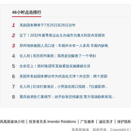
48小时点击排行
1
美副国务卿将于7月25日至26日访华
2
定了！2032年夏季奥运会主办城市为澳大利亚布里斯班
3
郑州地铁被困人员口述：车厢外水有一人多高 车厢内缺氧
4
在人间 | 亲历郑州暴雨：我用皮划艇救了一个孕妇
5
生命至上！第83集团军某旅紧急实施爆破分洪
6
美国常务副国务卿访华为何选在天津？外交部：两个原因
7
在人间 | 红绿灯被淹后，小男孩在路口指路，7位摄影师...
8
重庆姐弟坠亡案细节：凶手欲靠悲情蒙混 警方现场勘察发现...
凤凰新媒体介绍
投资者关系 Investor Relations
广告服务
诚征英才
保护隐
凤凰新媒体
版权所有
Copyright © 