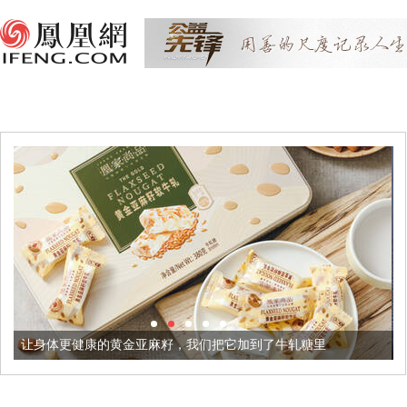
的黄金亚麻籽，我们把它加到了牛轧糖里
被列入佛家七宝的