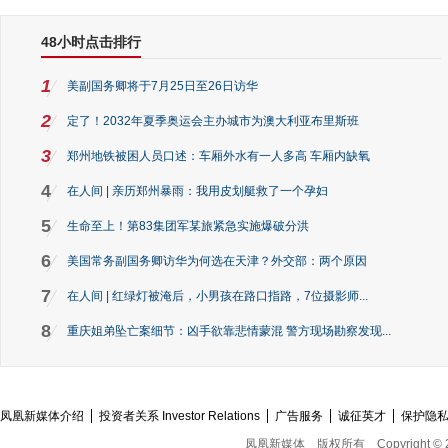
48小时点击排行
1
美副国务卿将于7月25日至26日访华
2
定了！2032年夏季奥运会主办城市为澳大利亚布里斯班
3
郑州地铁被困人员口述：车厢外水有一人多高 车厢内缺氧
4
在人间 | 亲历郑州暴雨：我用皮划艇救了一个孕妇
5
生命至上！第83集团军某旅紧急实施爆破分洪
6
美国常务副国务卿访华为何选在天津？外交部：两个原因
7
在人间 | 红绿灯被淹后，小男孩在路口指路，7位摄影师...
8
重庆姐弟坠亡案细节：凶手欲靠悲情蒙混 警方现场勘察发现...
凤凰新媒体介绍
投资者关系 Investor Relations
广告服务
诚征英才
保护隐
凤凰新媒体
版权所有
Copyright © 