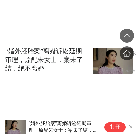
布，本平台仅提供信息存储空间服务。
Notice: The content above (including the videos,
pictures and audios if any) is uploaded and posted
by the user of Dafeng Hao, which is a social media
platform and merely provides information storage
space services.”
“婚外胚胎案”离婚诉讼延期
审理，原配朱女士：案未了
结，绝不离婚
云南一地村民过火把节意外灼伤
应
打开
16人：盛有可燃液体塑料桶意
海
外倾倒引发燃烧