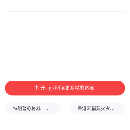
打开 app 阅读更多精彩内容
特朗普称将就上诉法院涉白宫宴会厅项目裁决提起上诉
香港宏福苑火灾跨部门调查最终报告：大火或由烟头引起