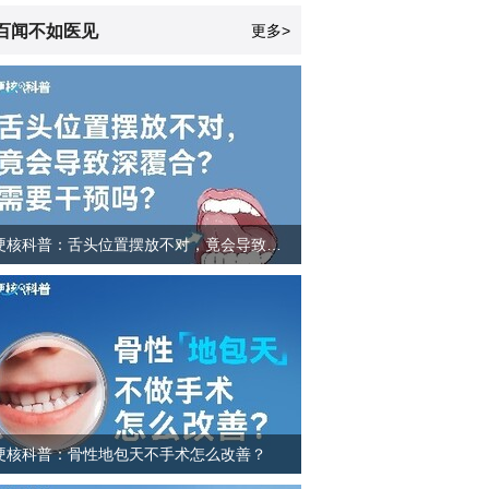
百闻不如医见
更多>
“挂”在肚皮外，医生两年接力救治，让脏器“归位”
硬核科普：舌头位置摆放不对，竟会导致深覆合？需要干预吗？
硬核科普：骨性地包天不手术怎么改善？