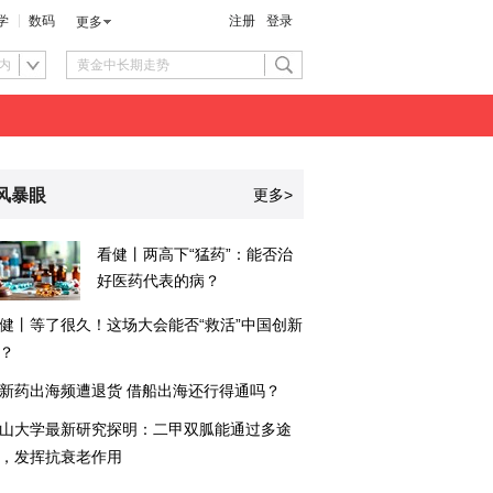
学
数码
注册
登录
更多
内
风暴眼
更多>
看健丨两高下“猛药”：能否治
好医药代表的病？
健丨等了很久！这场大会能否“救活”中国创新
？
新药出海频遭退货 借船出海还行得通吗？
山大学最新研究探明：二甲双胍能通过多途
，发挥抗衰老作用