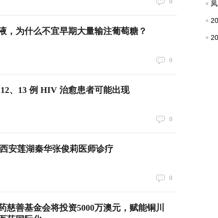
0
凤
2
液，为什么不宜早期大量输注葡萄糖？
2
0
2、13 例 HIV 治愈患者可能出现
0
｜西安莲湖秦华张俊莉医师诊疗
0
药慈善基金会将投资5000万澳元，赋能铜川