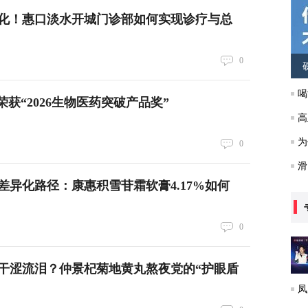
化！惠口淡水开城门诊部如何实现诊疗与总
0
喝
获“2026生物医药突破产品奖”
高
为
0
滑
差异化路径：康惠积雪苷霜软膏4.17%如何
0
干涩流泪？仲景杞菊地黄丸熬夜党的“护眼盾
凤