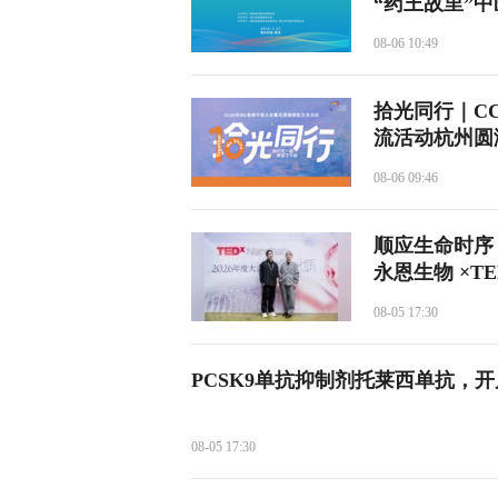
“药王故里”
08-06 10:49
拾光同行｜CC
流活动杭州圆
08-06 09:46
顺应生命时序
永恩生物 ×T
08-05 17:30
PCSK9单抗抑制剂托莱西单抗，
08-05 17:30