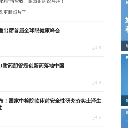
防暑秘籍”请查收，跟热射病说拜拜！
又更新照片了
邀出席首届全球眼健康峰会
0
FR耐药胆管癌创新药落地中国
0
布！国家中检院临床前安全性研究夯实士泽生
性
0