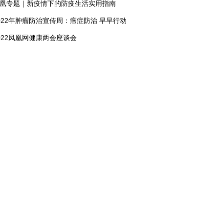
凰专题｜新疫情下的防疫生活实用指南
022年肿瘤防治宣传周：癌症防治 早早行动
022凤凰网健康两会座谈会