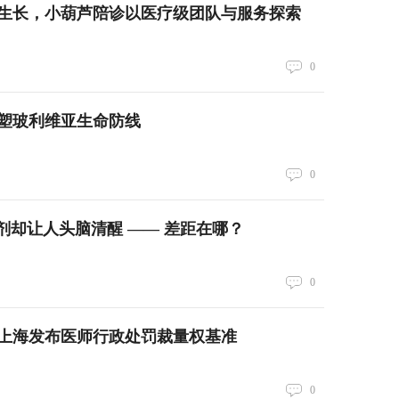
生长，小葫芦陪诊以医疗级团队与服务探索
0
塑玻利维亚生命防线
0
却让人头脑清醒 —— 差距在哪？
0
上海发布医师行政处罚裁量权基准
0