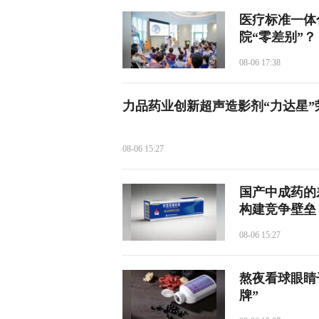
医疗标准一体
院“零差别”？
08-06 17:38
力品药业创新超声造影剂“力达星”荣
08-06 15:27
国产中成药的
构建竞争壁垒
08-06 15:27
熬夜看球眼睛
牌”