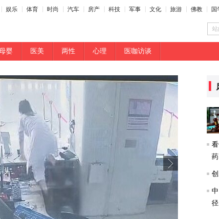
娱乐
体育
时尚
汽车
房产
科技
军事
文化
旅游
佛教
国
站
母婴
医美
两性
心理
医咖访谈
看
药
创
中
径