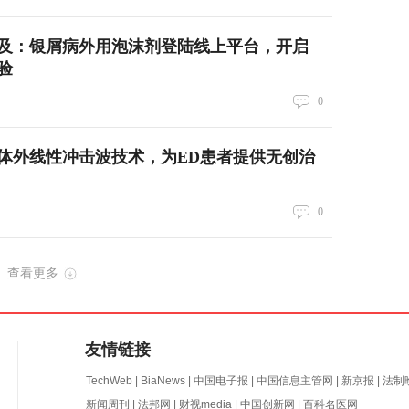
及：银屑病外用泡沫剂登陆线上平台，开启
验
0
体外线性冲击波技术，为ED患者提供无创治
0
查看更多
友情链接
TechWeb
|
BiaNews
|
中国电子报
|
中国信息主管网
|
新京报
|
法制
新闻周刊
|
法邦网
|
财视media
|
中国创新网
|
百科名医网