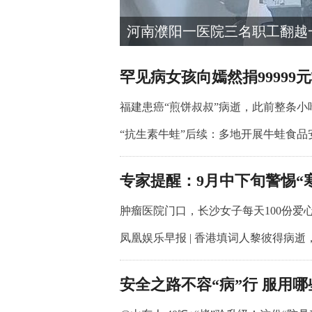
卖给外卖店
河南濮阳一医院三名职工翻越
罕见病女孩向嫣然捐99999
福建患癌“煎饼叔叔”病逝，此前整条小
“抗生素牛蛙”后续：多地开展牛蛙食品
专家提醒：9月中下旬警惕“
肿瘤医院门口，长沙女子每天100份爱
凤凰娱乐早报 | 香港填词人黎彼得病逝
安全之路不容“病”行 服用