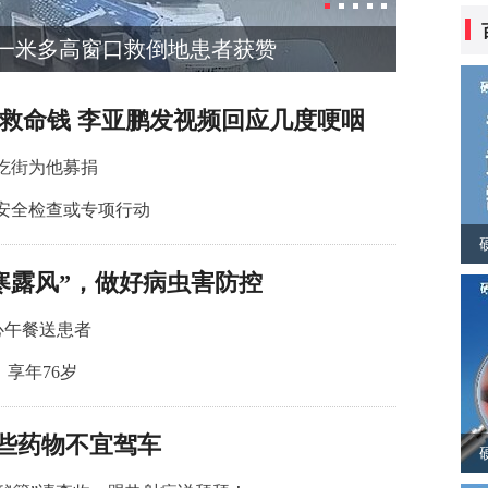
一米多高窗口救倒地患者获赞
男宝内脏
元救命钱 李亚鹏发视频回应几度哽咽
吃街为他募捐
安全检查或专项行动
寒露风”，做好病虫害防控
心午餐送患者
，享年76岁
哪些药物不宜驾车