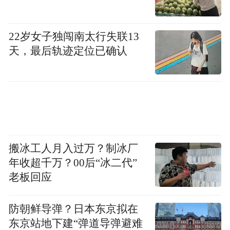
前检查的建档，按规定去做各项的产前检
查；孩子出生以后，积极地按照儿童保健完
成若干的规定。
22岁女子独闯南太行失联13
天，最后轨迹定位已确认
搬冰工人月入过万？制冰厂
年收超千万？00后“冰二代”
老板回应
防朝鲜导弹？日本东京拟在
东京站地下建“弹道导弹避难