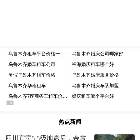
前对其进行遗传学检测，看看它是否携带有
染色体疾病或者是致病基因，把有问题的胚
胎淘汰掉，把健康的胚胎放进子宫里。”攀枝
花市妇幼保健院生殖医学中心主任胡艳梅表
示，三代试管婴儿可以很大程度上降低出生
缺陷发生的概率，但并不能100%避免出生缺
陷，它适用于染色体核型异常、单基因遗传
疾病、反复自然流产、高龄反复着床失败以
及不明原因严重的男性畸精症等情况。
除了遗传问题，胎儿在孕期生长发育过程当
中出现的问题也会导致出生缺陷的发生，对
热点新闻
此胡艳梅提示孕期有四次孕检非常重要：
四川宜宾5.5级地震后，余震