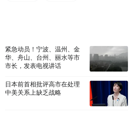
产前诊断。“如果是孕前，高危人群可以在孕
前明确风险，如果已经怀孕要做好规定的孕
检，不论是形态学超声检查，还是必要的产
前诊断羊水检查，对预防出生有缺陷儿是非
常重要的。”
紧急动员！宁波、温州、金
华、舟山、台州、丽水等市
近年来，随着辅助生殖技术的发展，“三代试
市长，发表电视讲话
管婴儿”技术，即胚胎植入前遗传学检测
（PGT)。的出现，可以在孕前对胚胎进行遗
日本前首相批评高市在处理
传学检测，从源头上切断致病基因在家族中
中美关系上缺乏战略
的代际遗传，降低出生缺陷，受到不少有遗
传疾病困扰的夫妇的欢迎。
“第三代试管婴儿技术其实是在胚胎植入子宫