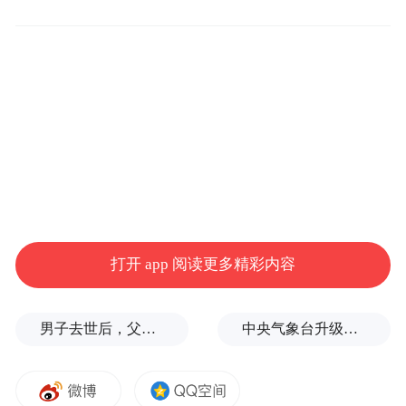
面对出生缺陷，我国一直坚持三级预防的策
略。黄国宁介绍道，第一级预防是婚前和孕
前预防，防止出生缺陷发生；第二级预防是
孕期预防，减少严重出生缺陷儿的出生；第
三级预防是出生后预防，及早发现和治疗出
生缺陷患儿，避免孩子残疾。
然而对于年轻夫妇来说，不少人仍然会忽视
相关的风险。对此，中华医学会生殖医学分
打开 app 阅读更多精彩内容
会副主任委员，北京大学第三医院生殖医学
中心主任医师刘平提示，夫妇双方的家族成
男子去世后，父母要求对孙子进行亲子鉴定，儿媳拒绝
中央气象台升级发布台风红色预警
员如果有类似地中海贫血等遗传病，或前一
胎已经有缺陷儿出生，那么在生育前要做好