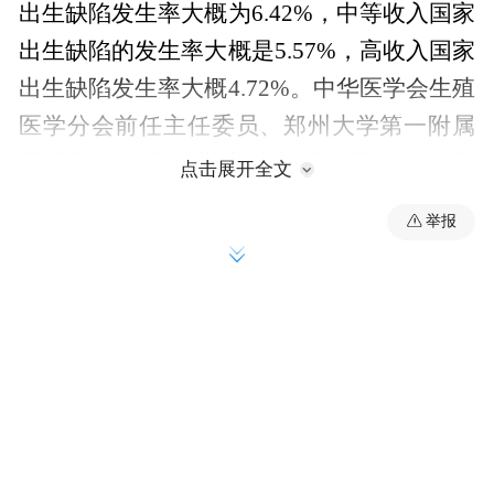
出生缺陷发生率大概为6.42%，中等收入国家
出生缺陷的发生率大概是5.57%，高收入国家
出生缺陷发生率大概4.72%。中华医学会生殖
医学分会前任主任委员、郑州大学第一附属
医院学科首席科学家孙莹璞分享了一组数
点击展开全文
据，“根据《中国出生缺陷防治报告
举报
（2012）》统计，我国出生缺陷总发生率约
为5.6%，与中等收入水平的国家相似，其中
先天性心脏病、唇腭裂、神经管缺陷、脑积
水、先天性甲状腺功能低下、苯丙酮尿症、
唐氏综合征等是较常出现的出生缺陷疾病，
其中先心病更是每年大概13万例，累计发生
率非常高。”