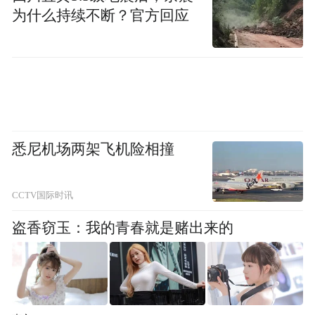
为什么持续不断？官方回应
孕11-13+6周：通过超声测量胎儿颈项透明层
厚度，也就是俗称NT的厚度，如果此时异常
就提示胎儿染色体异常的概率较高。此孕周
可确定孕龄，了解胎儿有无严重的畸形，为
胎儿畸形的孕妇提供较早终止妊娠机会。
悉尼机场两架飞机险相撞
孕15-20+6周：产前筛查，包括血清学筛查、
唐氏筛查以及无创DNA检查（NIPT）。针对
CCTV国际时讯
预产期年龄35岁以下的孕妇，检查胎儿有无
染色体异常及开放性神经管缺陷。
盗香窃玉：我的青春就是赌出来的
孕20-24周：也被称为胎儿大排畸检查，四维
彩超，通过超声对胎儿各器官进行系统的筛
查，可以发现胎儿结构畸形的无脑儿，严重