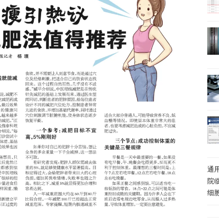
通
院
细