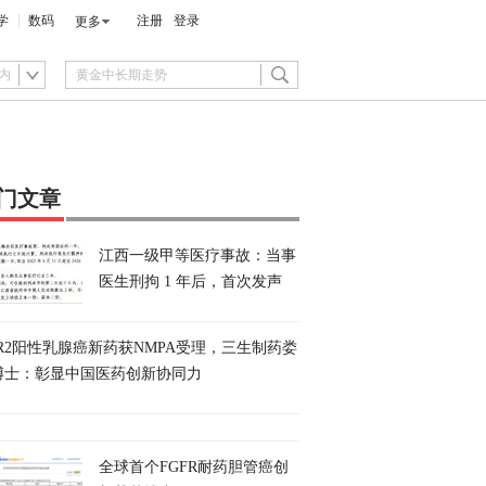
学
数码
注册
登录
更多
内
门文章
江西一级甲等医疗事故：当事
医生刑拘 1 年后，首次发声
ER2阳性乳腺癌新药获NMPA受理，三生制药娄
博士：彰显中国医药创新协同力
全球首个FGFR耐药胆管癌创