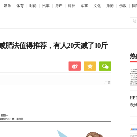
娱乐
体育
时尚
汽车
房产
科技
军事
文化
旅游
佛教
国
站
肥法值得推荐，有人20天减了10斤
热
H
竞