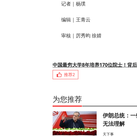
记者｜杨璞
编辑｜王青云
审核｜厉秀昀 徐婧
中国最穷大学8年培养170位院士！背
推荐
2
为您推荐
伊朗总统：一
无法理解
天下事