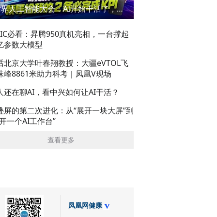
世界人工智能大会：AI开始干活了，但到底干的怎么样？萌新闯WAIC
AIC必看：昇腾950真机亮相，一台撑起
亿参数大模型
话北京大学叶春翔教授：大疆eVTOL飞
珠峰8861米助力科考｜凤凰V现场
人还在聊AI，看中兴如何让AI干活？
叠屏的第二次进化：从“展开一块大屏”到
展开一个AI工作台”
查看更多
凤凰网健康