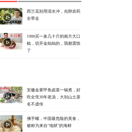
西兰花别用清水冲，虫卵农药
全带走
1900买一条几十斤的南方大口
鲶，切开金灿灿的，我都震惊
了
安徽金寨甲鱼卤菜一锅煮，好
吃全凭30年老汤，大别山土菜
名不虚传
佛手螺，中国最危险的美食，
被称为来自“地狱”的海鲜