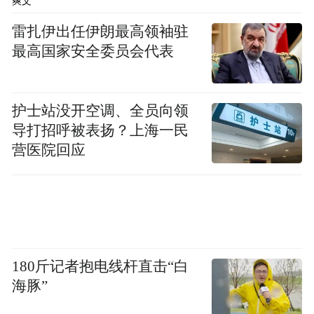
爽文
雷扎伊出任伊朗最高领袖驻
俏美韵精华喷雾
最高国家安全委员会代表
健康的护肤方式，需要自然有效且温和的护
肤产品，而并非一味追求功效却给皮肤带来
护士站没开空调、全员向领
负担。俏美韵始终坚信大自然的馈赠，多年
导打招呼被表扬？上海一民
来一直讲究取之自然、用之自然的护肤理
营医院回应
念，将自然植萃融入护肤密码，植萃养护之
力，是自然给予肌肤的馈赠。
180斤记者抱电线杆直击“白
海豚”