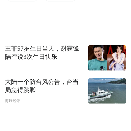
王菲57岁生日当天，谢霆锋
俏美韵精油
隔空说3次生日快乐
自然植萃护肤应用
大陆一个防台风公告，台当
一直以来，俏美韵于探索中受到自然植萃启
局急得跳脚
发，潜心钻研肌肤自然护肤原理，致力将植
海峡锐评
物成分与护肤品相结合，以此为肌肤焕活提
供所需能量。俏美韵的美妆护理系列主要包
括精油和精华喷雾等产品。产品含有多种有