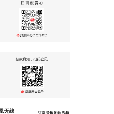
凰无线
讲堂
音乐
彩铃
视频