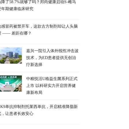
降了58.7%就够了吗？邦尚健康启动S-雌马
更年期健康临床研究
的感冒药被禁开车，这款古方制剂却让人头脑
醒 —— 差距在哪？
嘉兴一院引入体外线性冲击波
技术，为ED患者提供无创治
疗新选择
中粮悦活U格益生菌系列正式
上市 以科研实力开启营养健
康新布局
CSK9单抗抑制剂托莱西单抗，开启精准降脂新
代，让患者长效安心