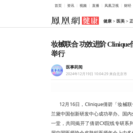
首页
资讯
视频
直播
凤凰卫视
财经
健康
>
医美
>
妆械联合 功效进阶 Clini
举行
医事药闻
2024年12月19日 10:04:29
来自北京市
12月16日，Clinique倩碧「
兰黛中国创新研发中心成功举办。国内
一堂，共同揭开了倩碧CX院线专研系
届中国医师协会皮肤科医师年会上由多