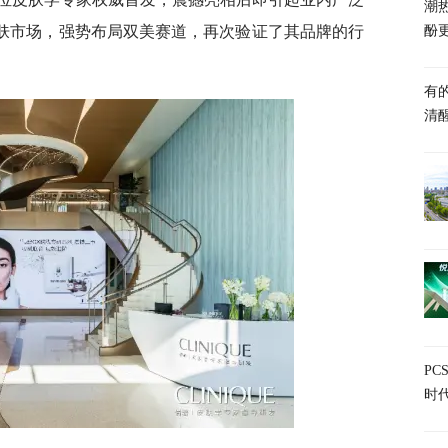
潮热
革新美肤市场，强势布局双美赛道，再次验证了其品牌的行
酚
有
清
P
时