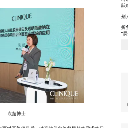
跃
别
折
“
袁超博士