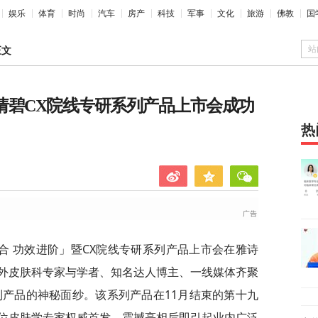
娱乐
体育
时尚
汽车
房产
科技
军事
文化
旅游
佛教
国
站
正文
que倩碧CX院线专研系列产品上市会成功
热
妆械联合 功效进阶」暨CX院线专研系列产品上市会在雅诗
外皮肤科专家与学者、知名达人博主、一线媒体齐聚
列产品的神秘面纱。该系列产品在11月结束的第十九
位皮肤学专家权威首发，震撼亮相后即引起业内广泛