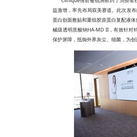
Clinique倩碧敏锐洞察到了消
益激增，率先布局双美赛道。此次发布
蛋白创面敷贴和重组胶原蛋白复配液体敷
械级透明质酸钠HA-MD II，有效
保护屏障，抵御外界灰尘、细菌，为创