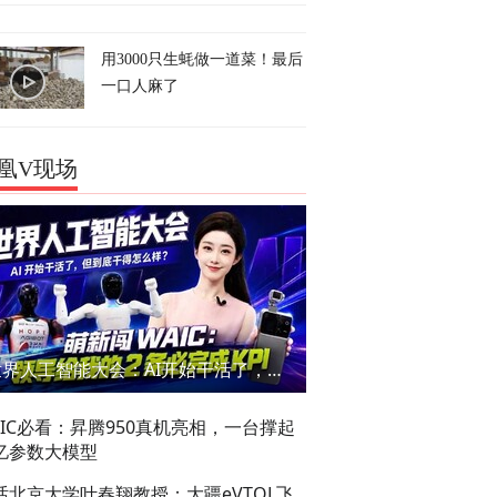
用3000只生蚝做一道菜！最后
一口人麻了
凰V现场
世界人工智能大会：AI开始干活了，但到底干的怎么样？萌新闯WAIC
AIC必看：昇腾950真机亮相，一台撑起
亿参数大模型
话北京大学叶春翔教授：大疆eVTOL飞