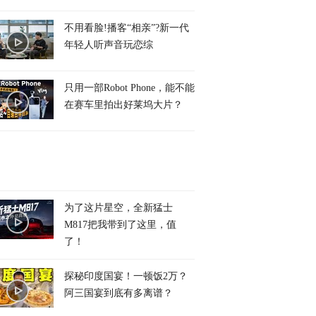
不用看脸!播客“相亲”?新一代
年轻人听声音玩恋综
只用一部Robot Phone，能不能
在赛车里拍出好莱坞大片？
为了这片星空，全新猛士
M817把我带到了这里，值
了！
探秘印度国宴！一顿饭2万？
阿三国宴到底有多离谱？