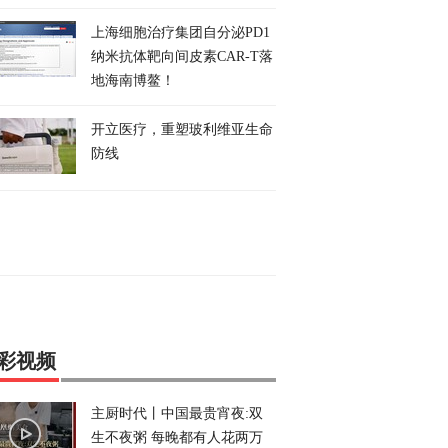
上海细胞治疗集团自分泌PD1
纳米抗体靶向间皮素CAR-T落
地海南博鳌！
开立医疗，重塑玻利维亚生命
防线
彩视频
主厨时代丨中国最贵宵夜:双
生不夜粥 每晚都有人花两万