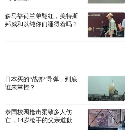
森马靠荷兰弟翻红，美特斯
邦威和以纯你们睡得着吗？
日本买的“战斧”导弹，到底
谁来掌控？
泰国校园枪击案致多人伤
亡，14岁枪手的父亲道歉