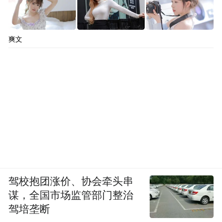
爽文
驾校抱团涨价、协会牵头串
谋，全国市场监管部门整治
驾培垄断