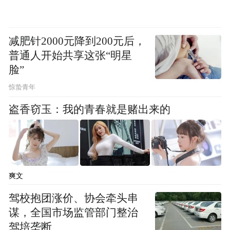
减肥针2000元降到200元后，
普通人开始共享这张“明星
脸”
惊蛰青年
盗香窃玉：我的青春就是赌出来的
爽文
驾校抱团涨价、协会牵头串
谋，全国市场监管部门整治
驾培垄断