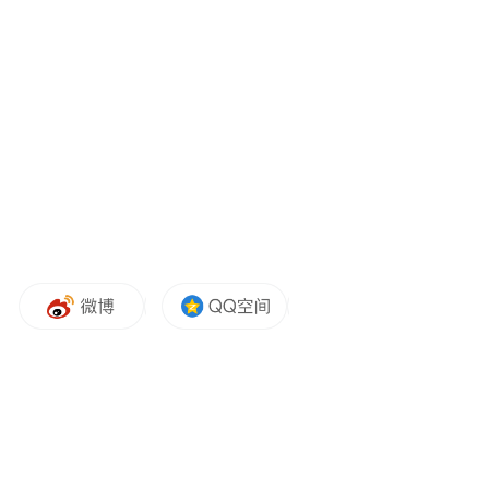
在治疗用药领域，2025年1月1日起，新版
《国家基本医疗保险、工伤保险和生育保险
药品目录（2024年）》落地执行。此次医保
目录调整中，在皮肤疾病领域，慢性疾病用
药的调整情况备受瞩目。特别是用于治疗特
应性皮炎的靶向生物制剂成功续约医保、并
进一步降价，有力保障了患者长期规范治疗
的需求。
吴文育教授表示，此次靶向生物制剂医保续
约降价，对广大患者无疑是巨大利好，有助
于缓解特应性皮炎患者长期治疗的经济压
力，更为患者实现长期规范化治疗与持续性