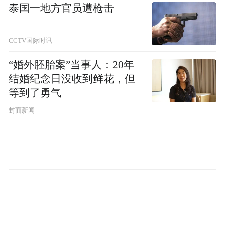
泰国一地方官员遭枪击
疾病管理奠定基础，彰显了医保部门对人民
群众皮肤健康问题的高度重视与有力保障。
CCTV国际时讯
患者家属张女士也谈到，虽然生物制剂已被
“婚外胚胎案”当事人：20年
纳入医保，但降价前的经济负担仍不轻，如
结婚纪念日没收到鲜花，但
等到了勇气
今得知医保续约降价的消息，对未来坚持治
疗也更有信心了。
封面新闻
吴文育教授谈到，对因治疗是实现特应性皮
炎治疗目标的关键。创新生物制剂精准靶向
白细胞介素-4（IL-4）和白细胞介素-13（IL-
13），通过抑制2型炎症的核心驱动因素，实
现对因治疗。对中重度特应性皮炎患者而
言，长期规范地进行对因治疗对减少复发风