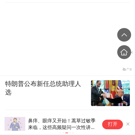
特朗普公布新任总统助理人
选
鼻痒、眼痒又开始！蒿草过敏季
过
打开
来临，这些高频疑问一次性讲清
和
~|时令节气与健康