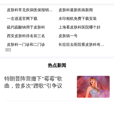
险、提升生活质量至关重要。
医生还提醒，日常的皮肤护理和皮肤屏障功
能修复也很重要，在冬季，患者在洗护时应
特别注意，水温不要过高，洗澡控制在10分
钟左右，并在沐浴后及时厚涂润肤产品，以
保持皮肤湿润。另外，一些老年人喜欢用肥
热点新闻
皂或硫黄皂洗澡，而这些碱性成份对皮肤的
损伤其实较大，容易加重皮肤的干燥，破坏
特朗普阵营撤下“霉霉”歌
皮肤屏障功能，应注意减少或避免使用。
曲，曾多次“蹭歌”引争议