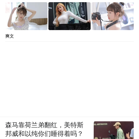
爽文
森马靠荷兰弟翻红，美特斯
邦威和以纯你们睡得着吗？