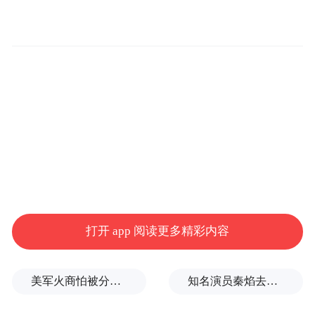
他迫切地想解决瘙痒问题，所以病情稍有缓
解就试着停药观察，没想到停药后皮疹爆发
得更严重，皮肤几乎被抓至溃烂。”张女士这
样的情况不少见，患者或误以为特应性皮炎
只是普通的过敏或湿疹，忽视了其作为慢
性、复发性疾病的本质；或自行判断病情和
用药，一旦症状稍有好转就自行停药或缩短
治疗周期，导致疾病反复发作；或盲目追求
快速止痒，忽视规范治疗的重要性，还有部
分患者不规范使用激素治疗，长期使用造成
打开 app 阅读更多精彩内容
了较大问题，副作用远超效果。
美军火商怕被分蛋糕？
知名演员秦焰去世，曾出演《狂飙》《庆余年》等
吴文育教授提醒，在治疗用药选择方面，患
者要注重平衡长期疗效和安全性。