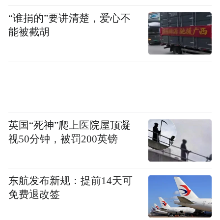
“谁捐的”要讲清楚，爱心不
在治疗过程中，医生询问方大姐的家属，她
能被截胡
是否曾直接进食在冰箱中存放过的食物。对
此，家属表示，方大姐平时喜欢吃各类腌
菜，经常从冰箱取出后，没有加热直接食
在这次发病前一天，方大姐曾从冰箱中
用。
拿出一碟肥肠，没有加热直接食用了。
英国“死神”爬上医院屋顶凝
当食用了被李斯
李斯特菌是食源性病原体。
视50分钟，被罚200英镑
特菌污染的食物，如未经彻底清洗的蔬菜水
果、未煮熟的肉类、奶制品等，细菌就可能
东航发布新规：提前14天可
侵入人体。
李斯特菌感染后可能出现胃肠道
免费退改签
症状、菌血症表现、脑膜炎症状，脑干受累
可出现特征性的脑干脑炎。