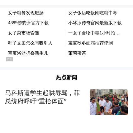
神经内科范伟女主任医师介绍，目前，临床
上的脑膜脑炎多为病毒感染，细菌感染较为
少见。李斯特菌属于特殊的厌氧菌。根据经
验治疗，脑炎常用的头孢菌素等对李斯特菌
无效。这也解释了为什么此前在当地医院的
治疗和入院后的初始治疗没有效果。
热点新闻
调整用药3天后，方大姐的体温恢复了正常，
病情得到了初步控制。 住院期间，方大姐还
马科斯遭学生起哄辱骂，菲
接受了控制脑水肿、抗炎、脑保护等综合性
总统府呼吁“重拾体面”
的对症治疗。在宁波二院神经内科医护人员
的精心治疗下，她一天天好起来。治疗接近
一个月后，方大姐意识基本恢复正常，能做