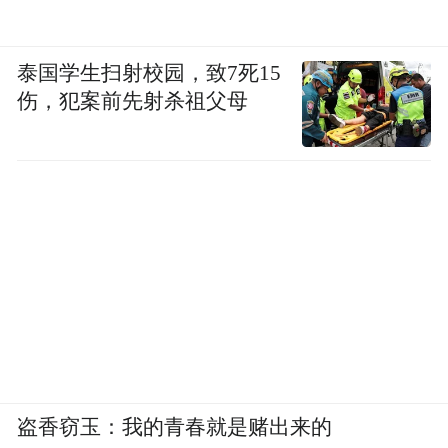
菌在内的大多数病菌都会被杀死。
孕妇、高龄人群和免疫功
尤其要注意的是，
泰国学生扫射校园，致7死15
能低下的人群，更应谨慎选择食物
， 避免食
伤，犯案前先射杀祖父母
用生冷、不洁或来源不明的食品。
注意饮食卫生安全
转发提醒更多人！
来源丨宁波晚报
编辑丨吴泽斌
“特别声明：以上作品内容(包括在内的视频、图片或音
盗香窃玉：我的青春就是赌出来的