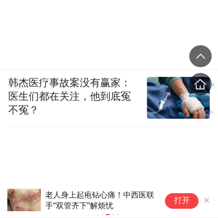
韩杰医疗事故案没有赢家：
医生们都在关注，他到底冤
不冤？
老人身上起疱钻心痛！中西医联
高温湿热当心免疫
打开
手“双管齐下”解烦忧
武汉专家提醒：
动布防”，远离