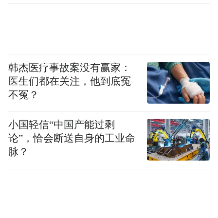
对于免疫力低下的人群，比如老年人、孕
妇、新生儿以及患有慢性疾病的人，李斯特
菌就更容易“兴风作浪”，会穿过肠道屏障，
韩杰医疗事故案没有赢家：
进入血液循环，进而侵犯中枢神经系统，引
医生们都在关注，他到底冤
发李斯特菌脑炎。
不冤？
生熟分开
小国轻信“中国产能过剩
论”，恰会断送自身的工业命
充分加热
脉？
该如何避免中招李斯特菌这样的“冰箱杀手”
呢？