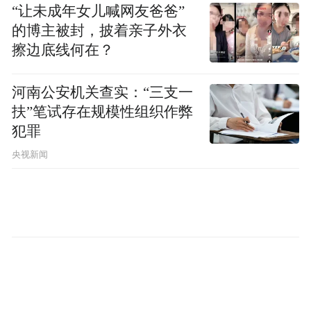
3-5天，且不一定能检测出确切的病原菌。当
“让未成年女儿喊网友爸爸”
的博主被封，披着亲子外衣
时方大姐病情危重，需要赶紧控制病情。沟
擦边底线何在？
通后，家属决定采纳医生的建议，通过宏基
因检测来做病原学上的判断。
河南公安机关查实：“三支一
扶”笔试存在规模性组织作弊
被确诊为
宏基因二代检测结果出炉，方大姐
犯罪
李斯特菌感染
。 据介绍，正常人体内“搜索”
央视新闻
不到李斯特菌，但方大姐的检测结果提示该
细菌的丰度达到了85%以上，活跃值很高。
结合病史、症状体征及现有辅助检查，方大
姐被确诊为李斯特菌感染导致的脑膜脑炎。
该病的致死率高达20%-30%，如果不能及时
有效干预和治疗，将危及生命。