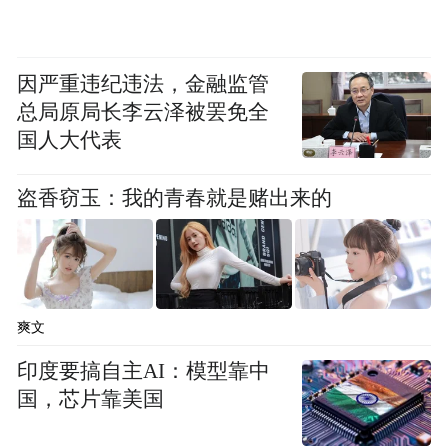
简单的沟通。
因严重违纪违法，金融监管
出院后，方大姐接受进一步的康复治疗。
总局原局长李云泽被罢免全
国人大代表
吃了冰肥肠
遭遇“冰箱杀手”
盗香窃玉：我的青春就是赌出来的
李斯特菌是一种广泛存在于自然界
据介绍，
的细菌
。 这种细菌非常“顽强”，能够在低温
环境下生存繁殖，冰箱这样的冷藏设备有时
爽文
候反而成了它的“温床”。因此它也被称为“冰
印度要搞自主AI：模型靠中
它能在冰箱冷藏室内长时间生长繁
箱杀手”。
国，芯片靠美国
殖，甚至在-18℃的冷冻室中也能存活一年。