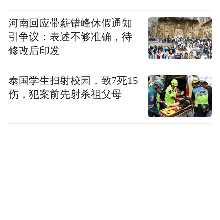
范伟女建议市民注意以下几点：
河南回应带薪错峰休假通知
首先，要定期对冰箱进行清洁和消毒。
避免
引争议：表述不够准确，待
食品长时间存放在冰箱中，尤其要及时清理
修改后印发
易腐烂的食品。
泰国学生扫射校园，致7死15
其次，在冰箱中存放食品时，应注意生熟食
伤，犯案前先射杀祖父母
品要分开存放，能密封的尽量密封
， 不能密
封的也要套上保鲜膜、保鲜袋等，减少发生
交叉污染。
另外，冰箱保存的食品在食用前应进行适当
的加工处理。
一个有效的方式是，充分加热
至70℃以上并持续两分钟以上，包括李斯特