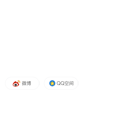
当地医生建议家属将方大姐送至上级医院就
诊，家属决定转往宁波市第二医院治疗。 入
住该院神经内科时，方大姐的症状进一步恶
化。意识障碍程度逐渐加重，喊她的名字无
法回应，不能自主睁眼，颈项强直，体温最
高达到39℃，最终陷入昏迷。
这些，都是脑膜脑炎的典型症状。可为什么
此前抗病毒及抗生素治疗都没有起效呢？
昏迷中的方大姐接受了腰穿脑脊液检查。化
验显示，其脑脊液中白细胞数及蛋白都明显
增高，但到底是病毒感染还是细菌感染仍是
未知数。如果等待血培养及脑脊液培养需要