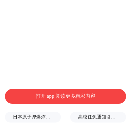
面瘫、高烧，昏迷
脑炎来势汹汹
该院神经内科俞虎副主任医师介绍，一个多
方大姐先是遭遇了面瘫症状
月前，
， 表现为
口角歪斜、眼睛闭不上。她前往当地医院就
两
诊，头颅CT未见异常，就按“面瘫”治疗。
天后，方大姐病情加重，出现了头疼、高热
等症状。
当地医院考虑为病毒性感染导致的
病情
脑炎，并采用抗病毒药物治疗。但是，
打开 app 阅读更多精彩内容
来势汹汹，方大姐的情况急转直下，陷入了
意识障碍。
日本原子弹爆炸亲历者反对高市修改无核三原则，“她应该下台”
高校任免通知引关注：科长、主任自愿辞职，转任思政辅导员