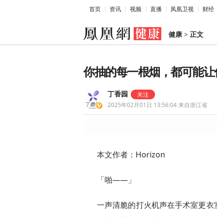
首页
资讯
视频
直播
凤凰卫视
财经
健康
>
正文
你抽的每一根烟，都可能让你折
丁香园
2025年02月01日 13:56:04
来自浙江省
本文作者：Horizon
「啪——」
一声清脆的打火机声在手术室更衣