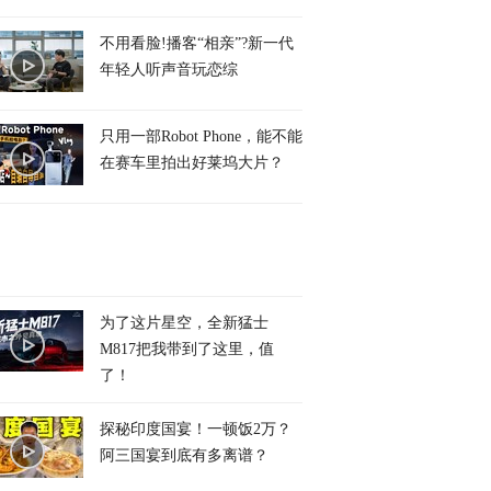
不用看脸!播客“相亲”?新一代
年轻人听声音玩恋综
只用一部Robot Phone，能不能
在赛车里拍出好莱坞大片？
为了这片星空，全新猛士
M817把我带到了这里，值
了！
探秘印度国宴！一顿饭2万？
阿三国宴到底有多离谱？