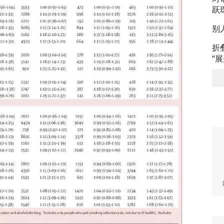
跃
别
折
“