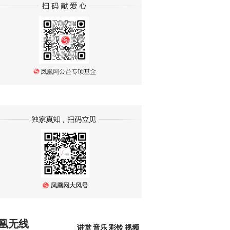
凰无线
讲堂
音乐
彩铃
视频