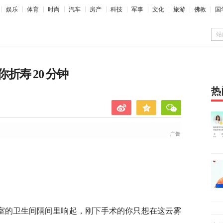
娱乐
体育
时尚
汽车
房产
科技
军事
文化
旅游
佛教
国
站
寿 20 分钟
热
室的卫生间隔间里响起，刚下手术的你只想在这云雾