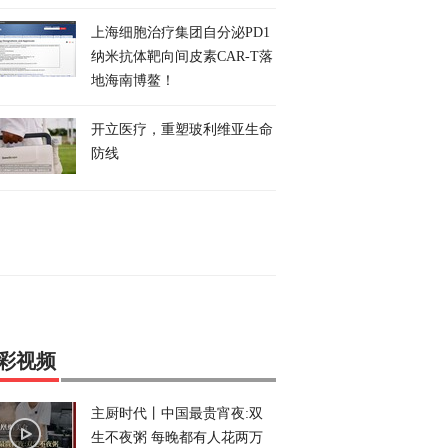
上海细胞治疗集团自分泌PD1
纳米抗体靶向间皮素CAR-T落
地海南博鳌！
开立医疗，重塑玻利维亚生命
防线
彩视频
主厨时代丨中国最贵宵夜:双
生不夜粥 每晚都有人花两万