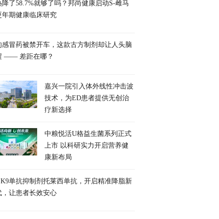
降了58.7%就够了吗？邦尚健康启动S-雌马
更年期健康临床研究
的感冒药被禁开车，这款古方制剂却让人头脑
醒 —— 差距在哪？
嘉兴一院引入体外线性冲击波
技术，为ED患者提供无创治
疗新选择
中粮悦活U格益生菌系列正式
上市 以科研实力开启营养健
康新布局
CSK9单抗抑制剂托莱西单抗，开启精准降脂新
代，让患者长效安心