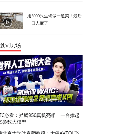
用3000只生蚝做一道菜！最后
一口人麻了
凰V现场
世界人工智能大会：AI开始干活了，但到底干的怎么样？萌新闯WAIC
AIC必看：昇腾950真机亮相，一台撑起
亿参数大模型
话北京大学叶春翔教授：大疆eVTOL飞