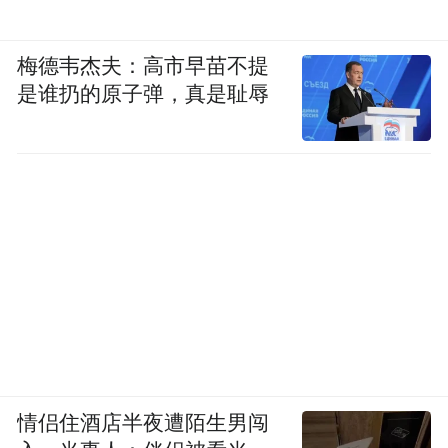
梅德韦杰夫：高市早苗不提
是谁扔的原子弹，真是耻辱
情侣住酒店半夜遭陌生男闯