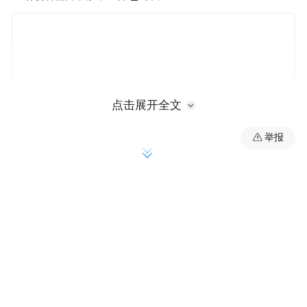
点击展开全文
举报
鲁尼的主治医生罗伯特·蒙哥马利表示，引发
切
排斥反应的原因正在调查中。但他表示，
除猪肾的风险与试图使用更高剂量的抗排斥
药物来保留猪肾相比风险更小。
蒙哥马利表示，在排斥反应开始前不久，鲁