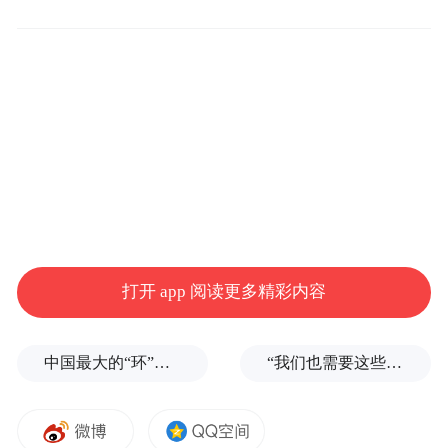
尼曾因之前接受透析治疗而感染，而且她的
她的
免疫抑制抗排斥药物剂量也略有降低。
免疫系统在移植后重新活跃起来，这些因素
可能共同导致了猪肾的排异。
此前，中国的空军军医大学西京医院异种移
植团队也完成了亚洲首例、全球第五例猪肾
移植，接受移植的患者术后已超过 30 天，目
打开 app 阅读更多精彩内容
前状况平稳。
目前，鲁尼需要重新接受透析治疗，但她在
中国最大的“环”，要来了
“我们也需要这些导弹啊”，特朗普公开拒绝泽连斯基！
一份声明中也感谢医生给予她参与这项非凡
研究的机会。