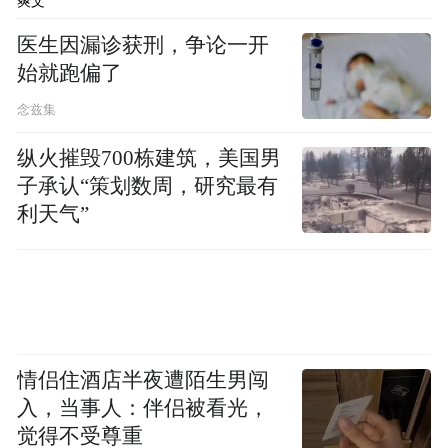
爽文
医生因漏诊获刑，争论一开
始就跑偏了
念兹集
纵火摧毁700栋建筑，美国男
子承认“策划数周，研究最有
利天气”
情侣住酒店半夜遭陌生男闯
入，当事人：伴侣被看光，
觉得不受尊重