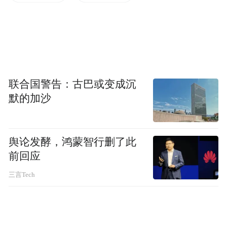
猪器官到人异种活体移植情况梳理
“特别声明：以上作品内容(包括在内的视频、图片或音
频)为凤凰网旗下自媒体平台“大风号”用户上传并发
布，本平台仅提供信息存储空间服务。
Notice: The content above (including the videos,
联合国警告：古巴或变成沉
pictures and audios if any) is uploaded and posted
默的加沙
by the user of Dafeng Hao, which is a social media
platform and merely provides information storage
space services.”
舆论发酵，鸿蒙智行删了此
前回应
三言Tech