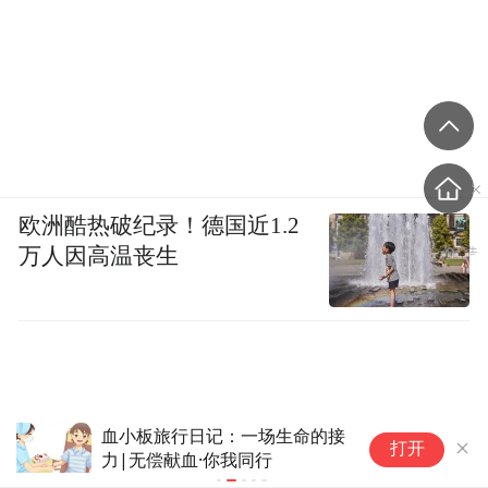
欧洲酷热破纪录！德国近1.2
万人因高温丧生
中国脐带血累计库存超245万
湖
打开
份，覆盖近80种疾病，稳定植
生
入率超97%