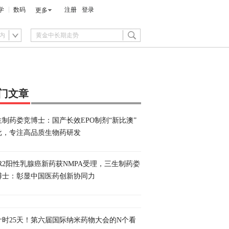
学
数码
注册
登录
更多
内
门文章
生制药娄竞博士：国产长效EPO制剂“新比澳”
批，专注高品质生物药研发
ER2阳性乳腺癌新药获NMPA受理，三生制药娄
博士：彰显中国医药创新协同力
计时25天！第六届国际纳米药物大会的N个看