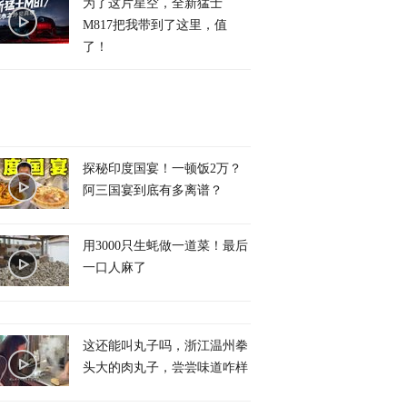
为了这片星空，全新猛士
M817把我带到了这里，值
了！
探秘印度国宴！一顿饭2万？
阿三国宴到底有多离谱？
用3000只生蚝做一道菜！最后
一口人麻了
这还能叫丸子吗，浙江温州拳
头大的肉丸子，尝尝味道咋样