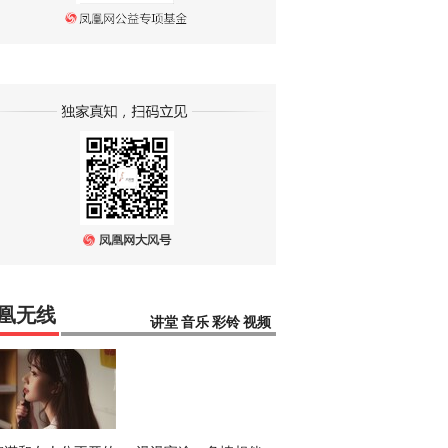
凰无线
讲堂
音乐
彩铃
视频