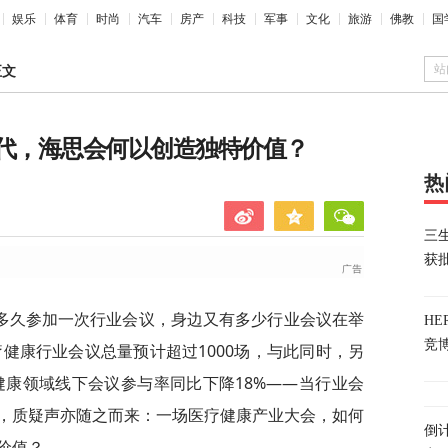
娱乐
体育
时尚
汽车
房产
科技
军事
文化
旅游
佛教
国
站
正文
时代，海思会何以创造独特价值？
热
三
获
多久参加一次行业会议，身边又有多少行业会议在举
H
竞
疗健康行业会议总量预计超过1000场，与此同时，另
健康领域线下会议参与率同比下降18%——当行业会
，质疑声亦随之而来：一场医疗健康产业大会，如何
倒
价值？