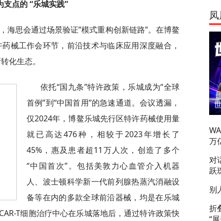
支点的 “乐城实践”
凤
，海思会通过场景验证”模式重构创新链路”。在博鳌
特许药械工作会环节，前沿技术与临床应用深度融合，
新转化生态。
依托“国九条”特许政策，乐城成为“全球
首例”到“中国首用”的急速通道。会议透漏，
仅2024年，博鳌乐城先行区特许药械使用量
W
就已高达476种，相较于2023年增长了
万
45%，惠及患者超11万人次，创造了多个
对
“中国首次”。包括美敦力心血管介入机器
跃
人、波士顿科学新一代前列腺热蒸汽消融设
别
备等在内的多款全球前沿器械，均是在乐城
折
AR-T细胞治疗中心在乐城落地后，通过特许政策快
“