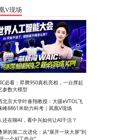
凰V现场
世界人工智能大会：AI开始干活了，但到底干的怎么样？萌新闯WAIC
AIC必看：昇腾950真机亮相，一台撑起
亿参数大模型
话北京大学叶春翔教授：大疆eVTOL飞
珠峰8861米助力科考｜凤凰V现场
人还在聊AI，看中兴如何让AI干活？
叠屏的第二次进化：从“展开一块大屏”到
展开一个AI工作台”