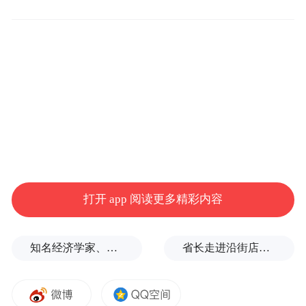
制定，与基本目录调整工作同步开展。程序
与基本目录调整基本一致，但商保专家在对
药品是否进入商保创新药目录以及价格协商
具有重要决策权。
商保创新药目录内药品可不计入基本医保自
费率指标和集采中选可替代品种监测的范
围，符合条件的商业健康保险保障范围内的
创新药应用病例可不纳入按病种付费范围，
打开 app 阅读更多精彩内容
经审核评议程序后支付。（点击查看丁香园
往期文章：医院能开原研药了？医保今年发
知名经济学家、教育家、出版人高希均辞世，享年90岁
省长走进沿街店铺、网红打卡点，与游客交流
表新目录，对临床有什么影响）
「换句话说，医生暂时不需要担心后面进院