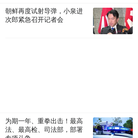
布，本平台仅提供信息存储空间服务。
Notice: The content above (including the videos,
朝鲜再度试射导弹，小泉进
pictures and audios if any) is uploaded and posted
次郎紧急召开记者会
by the user of Dafeng Hao, which is a social media
platform and merely provides information storage
space services.”
为期一年、重拳出击！最高
法、最高检、司法部，部署