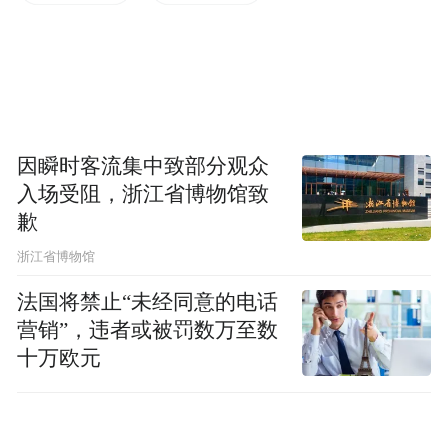
DRG 和集采考核的问题。」另外，业内专家
也指出，此前热议的「丙类目录」名称其实
并不精准，因为商保创新药目录主要由商业
健康保险出资，和甲、乙类目录的主要出资
方不同。
因瞬时客流集中致部分观众
入场受阻，浙江省博物馆致
歉
「据我所知，医保方可能并不直接参与商保
创新药目录的协商过程，主要负责和保司前
浙江省博物馆
置共同测算，给到参考价格。当然，在合作
法国将禁止“未经同意的电话
层面，保司也可以选择『合作与否』。」
营销”，违者或被罚数万至数
十万欧元
关于最新《目录调整工作方案》
↓↓丁香园梳理重点如下↓↓