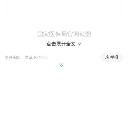
国家医保局官网截图
点击展开全文
本次，除了一年一调整的基本医保目录外，
举报
责任编辑：董蕊 PSY288
2025 年还将制定第一版《商业健康保险创新
药品目录》，主要纳入超出保基本定位、暂
时无法纳入基本目录，但创新程度高、临床
价值大、患者获益显著的创新药，推荐商业
健康保险、医疗互助等多层次医疗保障体系
参考使用。
据介绍，商保创新药目录由国家医保局组织