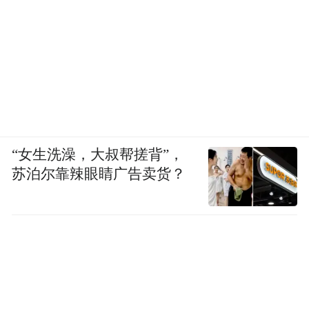
“女生洗澡，大叔帮搓背”，
苏泊尔靠辣眼睛广告卖货？