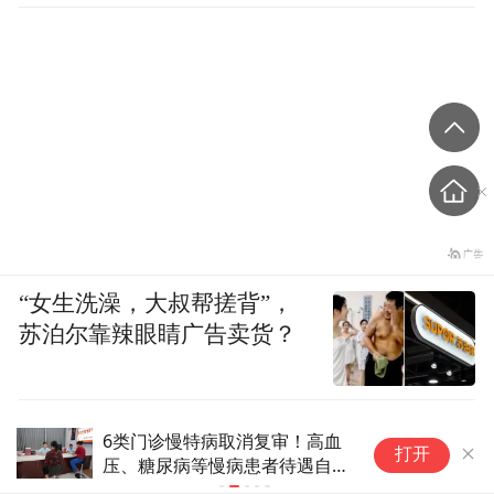
“女生洗澡，大叔帮搓背”，
苏泊尔靠辣眼睛广告卖货？
本周六起北京将新增8家医保定点医药机
“
打开
构
走