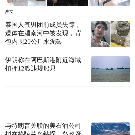
爽文
泰国人气男团前成员失踪，
遗体在湄南河中被发现，背
包内现20公斤水泥砖
伊朗称在阿巴斯港附近海域
扣押12艘违规船只
与特朗普关联的美石油公司
拟在格陵兰岛钻探，岛政府