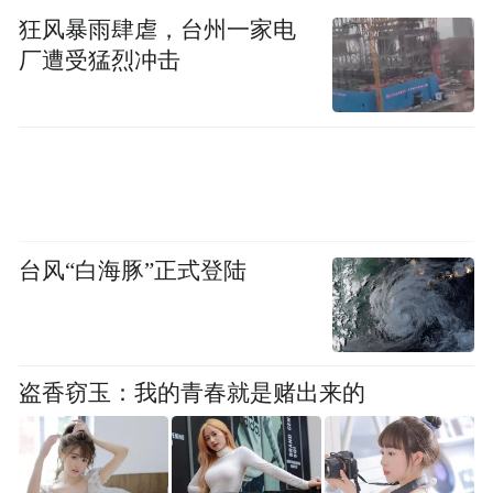
Notice: The content above (including the videos,
pictures and audios if any) is uploaded and posted
狂风暴雨肆虐，台州一家电
by the user of Dafeng Hao, which is a social media
厂遭受猛烈冲击
platform and merely provides information storage
space services.”
台风“白海豚”正式登陆
盗香窃玉：我的青春就是赌出来的