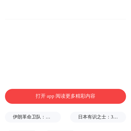
术后第 6 天手术伤口出现红肿，第 10 天引流
出明显脓液。
打开 app 阅读更多精彩内容
伊朗革命卫队：将保持对海峡控制至敌方接受全部条件
日本有识之士：32名中国劳工本不该命丧长崎