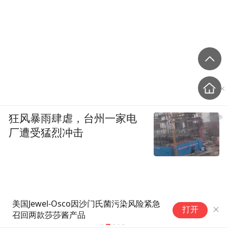
狂风暴雨肆虐，台州一家电
厂遭受猛烈冲击
wel-Osco因沙门氏菌污染风险紧急
冰箱“藏”杀
打开
款莎莎酱产品
特菌在“潜伏”