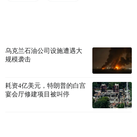
心脏疾病的复杂性被低估 心脏疾病的发展是
一个动态且复杂的过程。心脏问题可能涉及
血管、肌肉、神经、瓣膜等多个系统，而心
电图仅能反映心脏的电活动，无法评估血管
狭窄程度、心肌活力等重要指标。例如，即
乌克兰石油公司设施遭遇大
使心电图正常，但冠状动脉可能已经存在严
规模袭击
重的狭窄，或者心肌已经发生了损伤但尚未
影响到电活动，这些情况都需要通过其他检
耗资4亿美元，特朗普的白宫
查手段才能发现。
宴会厅修建项目被叫停
七个心脏问题 易被心电图放过
冠状动脉微血管病变 冠状动脉的微血管如同
细密的网络，为心肌细胞供血供氧。当微血