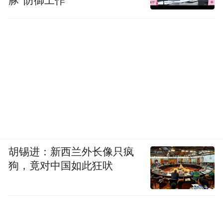
豚”防御工作
活动后胸痛 如快走、爬楼梯时出现，休息后
缓解（提示心肌缺血）。活动后胸痛是由于
运动时心肌耗氧量增加，而狭窄的冠状动脉
无法提供足够的血液，导致心肌缺血缺氧，
从而引发疼痛。休息后，心肌耗氧量减少，
疼痛症状缓解。这是冠心病心肌缺血的典型
表现，需要尽快进行相关检查，明确诊断。
不明原因乏力 持续数天以上的疲劳，尤其是
胡锡进：新西兰外长像只疯
伴随食欲下降、体重减轻。不明原因的乏力
狗，竟对中国如此狂吠
可能是心脏功能下降、慢性心衰等疾病的早
期表现。心脏功能受损时，身体的各个器官
得不到充足的血液供应，会导致乏力、食欲