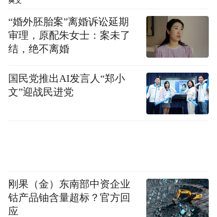
爽文
现心肌缺血，引发心绞痛等症状。此时，仅
“婚外胚胎案”离婚诉讼延期
依靠心电图检查可能会漏诊，需要结合患者
审理，原配朱女士：案未了
的症状、危险因素等进行综合判断，必要时
结，绝不离婚
进行进一步的检查。
国民党推出AI发言人“郑小
心脏神经官能症 这是一种由焦虑、压力等心
文”迎战民进党
理因素引发的心脏功能性疾病。患者常表现
为心悸、胸闷等症状，但心脏的结构和功能
均正常，心电图通常也无异常。这是由于心
理因素导致神经调节失衡，影响了心脏的正
常感觉和功能，但并没有器质性的病变。
刚果（金）东南部中资企业
早期心律失常 如阵发性房颤、室性早搏等，
钴产品铀含量超标？官方回
应
在疾病早期，发作可能不频繁，若检查时未