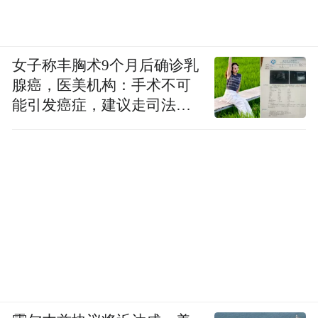
血功能下降。严重的心律失常，如室颤、室
速等，会导致心脏无法有效地泵血，使脑部
供血急剧减少，从而引起意识模糊、晕厥等
女子称丰胸术9个月后确诊乳
症状，如果不及时处理，可能会危及生命。
腺癌，医美机构：手术不可
能引发癌症，建议走司法途
血压骤降 收缩压低于90mmHg，或与平时相
径
比下降超过20mmHg。血压骤降可能是由于
心脏泵血功能严重受损、大量失血等原因引
起，会导致全身各器官的血液灌注不足，引
发器官功能障碍，需要立即查明原因并进行
抢救治疗。
心脏的日常养护指南