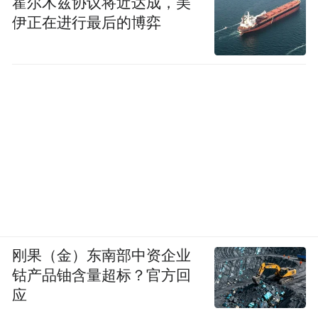
控制“三高” 打好基础 高血压、高血糖、高血
霍尔木兹协议将近达成，美
伊正在进行最后的博弈
脂是心脏病的“三大推手”。目前专家建议将
血压控制在140/90mmHg以下（糖尿病等患者
应该控制在130/80mmHg以下），通过合理饮
食、适量运动、规律作息和必要的药物治
疗，维持血压的稳定。血糖方面，空腹血糖
应＜6.1mmol/L，餐后2小时血糖＜
7.8mmol/L，糖尿病患者要严格控制饮食，按
时服药，定期监测血糖。血脂方面，低密度
脂蛋白胆固醇（LDL-C）应＜2.6mmol/L（高
危人群需更低），通过调整饮食结构，减少
刚果（金）东南部中资企业
饱和脂肪和胆固醇的摄入，必要时使用降脂
钴产品铀含量超标？官方回
药物来控制血脂水平。
应