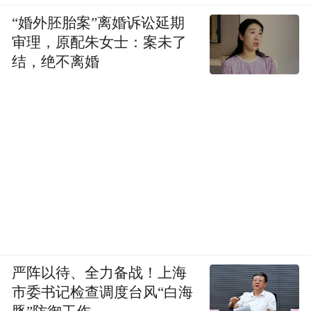
恶心，胸痛可能不剧烈。
“婚外胚胎案”离婚诉讼延期
审理，原配朱女士：案未了
老年人 对疼痛的敏感性降低，可能仅表现为
结，绝不离婚
呼吸困难、意识模糊。
糖尿病患者 神经病变可能导致痛觉减退，即
使心肌梗死也可能无胸痛。
三个症状 需尽快排查心脏健康
心脏问题的“时间窗”很关键。急性心肌梗死
需在120分钟内开通血管，每延迟1分钟，死
亡率增加1%。即使症状轻微，也应尽早就
严阵以待、全力备战！上海
医，避免延误治疗。
市委书记检查调度台风“白海