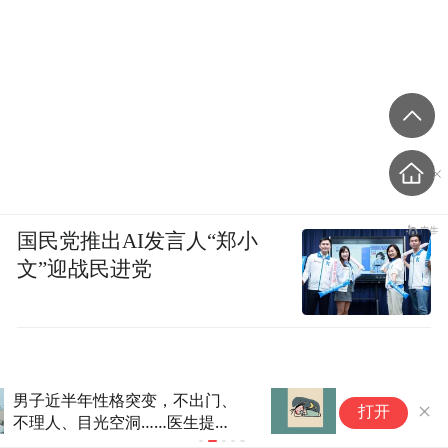
国民党推出AI发言人“郑小
文”迎战民进党
熬夜到这种程度猝死风险飙升
夏
打开
医生划出致命红线
这