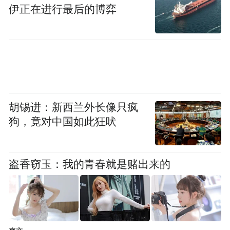
常超过70%）时，在运动、情绪激动等情况
伊正在进行最后的博弈
下，心肌耗氧量增加，才可能出现心肌缺
血。而在静息时，由于心肌耗氧量较低，心
电图可能完全正常。上面提到的演员张晋的
案例就是典型代表，他两次不适时心电图正
常，但实际血管已严重狭窄，只是当时没有
触发缺血表现，从而导致了病情的延误。
胡锡进：新西兰外长像只疯
狗，竟对中国如此狂吠
非阻塞性冠心病 部分患者的冠状动脉狭窄不
足50%，在静息状态下，心肌的供血能够满
盗香窃玉：我的青春就是赌出来的
足需求，心电图可能无异常。然而，当患者
因为种种原因出现冠脉痉挛，或者微血管功
能障碍导致心肌供氧耗氧量出现矛盾，此时
的冠状动脉无法提供足够的血液，就可能出