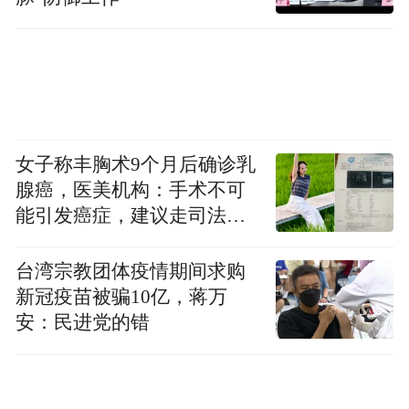
心脏体检 还需这些“神器”
心脏健康需要多维度评估，除了心电图，还
应结合症状、危险因素（如高血压、糖尿
病、吸烟）、家族史，必要时进行运动平板
女子称丰胸术9个月后确诊乳
腺癌，医美机构：手术不可
试验、心脏超声、冠脉CT等检查，才能全面
能引发癌症，建议走司法途
判断。
径
台湾宗教团体疫情期间求购
运动平板试验可以模拟运动状态下心脏的负
新冠疫苗被骗10亿，蒋万
荷情况，观察心肌的供血和功能变化；心脏
安：民进党的错
超声能够直观地显示心脏的结构和运动状
态，评估心脏瓣膜、心肌等有无异常；冠脉
CT则可以清晰地显示冠状动脉的形态和狭窄