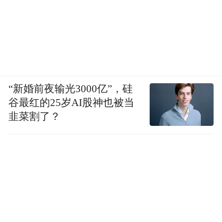
了严重的缺血或损伤，可能是急性心肌梗死
的表现，需要立即就医进行紧急处理，以开
通堵塞的血管，恢复心肌的血液供应，减少
心肌坏死的面积。
“新婚前夜输光3000亿”，硅
突发呼吸困难 尤其是夜间平卧时加重，坐起
谷最红的25岁AI股神也被当
后缓解。这可能是急性左心衰的表现，由于
韭菜割了？
心脏功能急剧下降，导致肺部淤血严重，气
体交换障碍，患者会出现严重的呼吸困难，
需要立即给予强心、利尿等治疗，以减轻心
脏负担，改善呼吸功能。
意识模糊晕厥 可能是严重心律失常或心脏泵