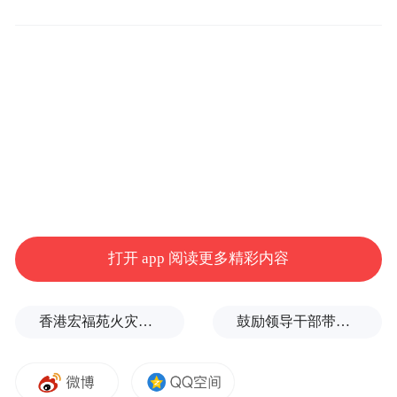
皮肤表面，精准监测心脏收缩、舒张时的电
信号变化。它的优势十分显著，快速、无
创、成本低，能够在短时间内初步判断心律
失常、心肌缺血等急性问题，为临床诊断提
供重要线索。
在各级医疗机构甚至一些社区体检中都能进
行，这使得人们容易将其误解为“全面检
查”，认为做了心电图就能了解心脏的所有情
打开 app 阅读更多精彩内容
况。其实不然，心电图也是有“局限性”的，
它只能捕捉瞬间，无法预测未来。也就是
香港宏福苑火灾跨部门调查最终报告：大火或由烟头引起
鼓励领导干部带头休假之后又撤回文件，到底什么意思嘛？
说，它只能反映检查瞬间的状态，无法捕捉
到间歇性或隐匿性的心脏问题。