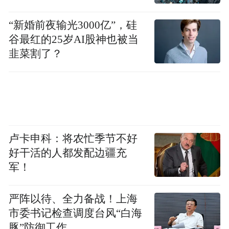
发作，心电图可能捕捉不到异常的电信号，
“新婚前夜输光3000亿”，硅
从而出现漏诊。这就需要患者密切关注自身
谷最红的25岁AI股神也被当
症状，如出现心慌、心跳不规律等情况，及
韭菜割了？
时就医，必要时进行动态心电图监测，以提
高心律失常的检出率。
早期心肌炎 心电图对某些心脏疾病的敏感度
较低。例如心肌炎在发病初期，心肌的损伤
卢卡申科：将农忙季节不好
可能较为轻微，心电图可能仅表现出一些非
好干活的人都发配边疆充
特异性的改变，甚至完全正常，容易漏诊。
军！
心脏瓣膜病的轻微异常 在早期也可能因症状
严阵以待、全力备战！上海
不典型或检查时机不对，导致心电图“漏
市委书记检查调度台风“白海
豚”防御工作
诊”。