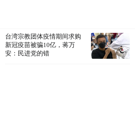
出现头晕、眼前发黑，甚至晕厥。
莫名出汗 心脏缺血时，身体会启动“应激反
台湾宗教团体疫情期间求购
应”，导致突然出汗，尤其是冷汗。
新冠疫苗被骗10亿，蒋万
安：民进党的错
恶心呕吐 部分下壁心肌梗死患者以消化道症
状为主，易被误诊为肠胃炎。
与此同时，高血压、糖尿病患者等高危人
群，出现以下任何不明原因的不适，都应联
想到心脏问题。特殊人群要关注的心脏问题
“不典型表现”：
女性 更易出现非典型症状，如疲劳、背痛、