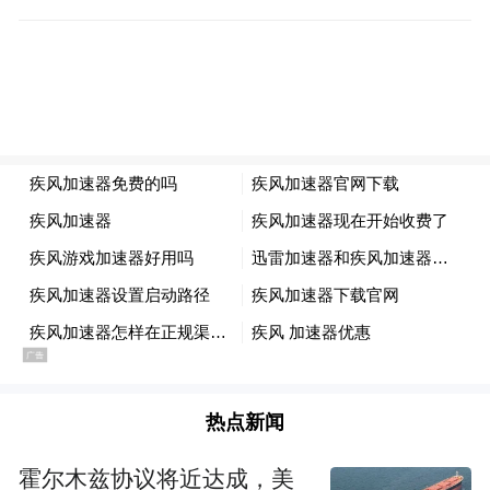
管发生病变时，会影响心肌的血液灌注。这
种病变常见于糖尿病患者、女性。糖尿病患
者由于长期高血糖的影响，微血管容易受到
损伤；而女性在激素水平变化等因素的影响
下，也更容易出现微血管病变。患者常表现
为胸痛，但由于病变部位特殊，心电图往往
正常，需要通过运动负荷试验观察运动状态
下心肌的供血情况，或通过心脏核磁共振更
清晰地显示心肌的微循环状态，才能准确诊
断。
冠状动脉粥样硬化 在疾病早期，血管狭窄可
热点新闻
能并不严重，仅当血管狭窄到一定程度（通
霍尔木兹协议将近达成，美