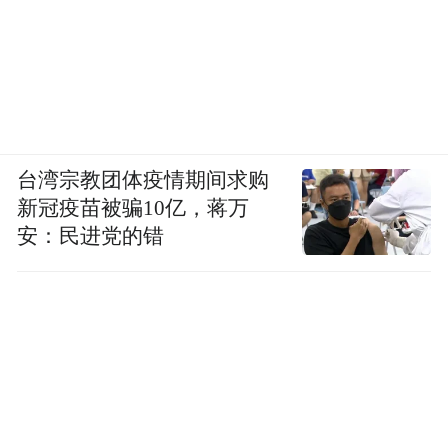
低血压、血糖和血脂，改善心脏的代谢功
能。但要注意避免极端，久坐不动或过度运
动（如马拉松）均可能增加心脏负担。久坐
不动会导致血液循环不畅，增加心血管疾病
的风险；过度运动则可能使心脏过度劳累，
引发心肌损伤等问题。
台湾宗教团体疫情期间求购
新冠疫苗被骗10亿，蒋万
戒烟限酒 管理情绪 戒烟是保护心脏健康的重
安：民进党的错
要措施，吸烟会损伤血管内皮，加速动脉硬
化，增加冠心病、心肌梗死等疾病的发生风
险。限酒方面，男性每日酒精摄入＜25克
（约1杯红酒），女性＜15克，过量饮酒会导
致血压升高、心律失常等问题，对心脏造成
损害。长期焦虑、抑郁会通过“神经-内分泌”