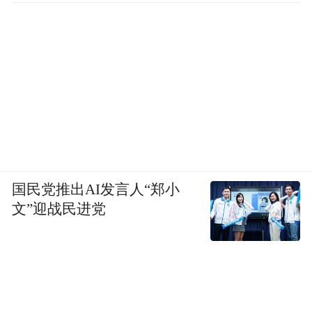
饮食“三多三少” 饮食应遵循“三多三少”原
则。多摄入蔬菜、全谷物、优质蛋白（如
鱼、豆类），这些食物富含维生素、矿物质
和膳食纤维，有助于降低心血管疾病的风
险。少吃盐（每日＜5克）、添加糖（每日＜
25克）、饱和脂肪（如动物油、油炸食
品），高盐饮食会导致血压升高，高糖饮食
会增加肥胖和糖尿病的发生风险，饱和脂肪
国民党推出AI发言人“郑小
会升高血脂，对心脏健康不利。
文”迎战民进党
运动“适度原则” 每周应进行150分钟中等强度
运动，如快走、游泳、骑自行车等，每次30
分钟，每周5次。运动可以增强心肺功能，降