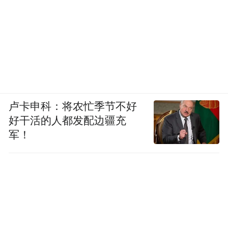
程度，为冠心病的诊断提供重要依据。
这些非典型症状是心脏预警信号
胸痛是心脏问题的典型表现，但并非唯一信
号。以下症状同样需要警惕：
卢卡申科：将农忙季节不好
肩颈 下颌 上腹疼痛 心脏疼痛可能放射至左
好干活的人都发配边疆充
侧肩臂、颈部、下颌，甚至上腹部，容易被
军！
误认为是胃痛。
呼吸困难 活动后气短、夜间憋醒，可能是心
衰的早期表现。
头晕乏力 心律失常导致脑供血不足时，可能