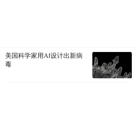
本书主编：
国家健康科普专家库专家 山西医科大学教授
程景民
文章声明
美国科学家用AI设计出新病
毒
本材料仅供疾病认知教育使用，无意提供任
何医疗建议或推荐具体治疗方案，与您个体
疾病状况有关的任何治疗方案或其他医疗相
关问题，请咨询您的主治医生。
图片版权问题
本文封面图片和文内图片均来自版权图库，