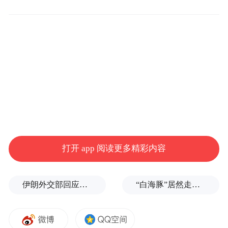
程教授
彭同学
程教授，我看到市面上有一些白杆芹菜，是
不是就是旱芹的变种？
对，旱芹于17世纪左右在欧洲经过品种改
良，形成了今天我们所看到的西芹。
打开 app 阅读更多精彩内容
西芹和旱芹最大的区别是杆比较粗、叶子相
伊朗外交部回应特朗普战利品言论：美需赢得战争，再谈战利品
“白海豚”居然走出了古怪路径
对较少。不过严格来说，咱们吃的都是芹菜
叶，而看到的那根长长的杆，并不是茎，而
是叶柄。