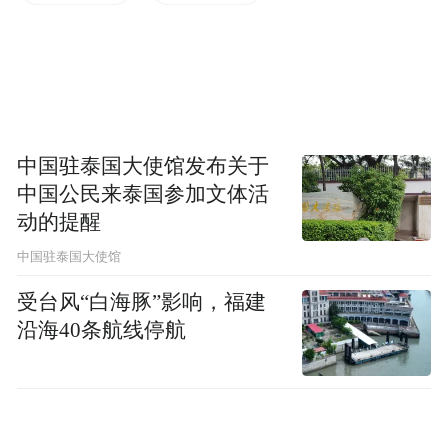
除了这个变种，还有吃根部的变种，叫做“根
芹菜”。
而水芹原产于东亚，因为生长在水边而得
中国驻泰国大使馆发布关于
名，在我国至少有数百年的食用历史了。目
中国公民来泰国参加文体活
前它在我国南方地区种植得比较多，在外观
动的提醒
和口感上与旱芹、西芹的区别还是挺大的。
中国驻泰国大使馆
程教授
受台风“白海豚”影响，福建
沿海40条航线停航
主持人
原来芹菜有这么庞大的家族啊！