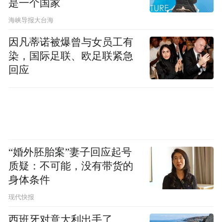
是一个国家
程教授，那芹菜中的什么成分有这样的作
​海峡导报大台海
用？
因凡蒂诺被爆曾与女员工有
芹菜中含有一种叫做“芹菜素”的物质，又叫
染，国际足联、欧足联紧急
“芹黄素”，是一种黄酮类化合物。
回应
用芹菜素做实验，会发现它似乎对雄性小鼠
的睾丸有一定毒性，对雌性小鼠的生殖能力
也有一定负面影响。
“婚外胚胎案”妻子回应起号
不过还是那句话，剂量决定毒性，芹菜中芹
质疑：不可能，没有带货的
菜素的含量通常低于千分之一。如果把对小
身体条件
鼠有毒的芹菜素剂量换算成芹菜，相当于成
现代快报
年人每天至少吃10公斤芹菜，但谁会这样吃
西班牙对意大利出手了