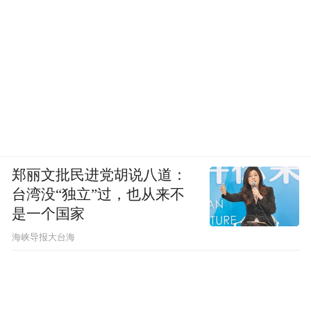
彭同学，你的想法很好，不妨一试，即使不
成功，芹菜和百合还是对健康有益的。
程教授
主持人
郑丽文批民进党胡说八道：
非常感谢程教授对芹菜的科普！
台湾没“独立”过，也从来不
是一个国家
内容来源：
​海峡导报大台海
人民卫生出版社出版《舌尖上的安全（第5
册）》