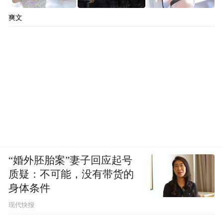
主持人
爽文
还有一种说法不知道两位有没有听说过，芹
菜是最能瘦脸的蔬菜。
彭同学
这个我还真知道，因为“脸大”，我专门查阅
过相关资料，一棵西芹中一般含有4～
5cal（1cal≈4.186J）热量，但咀嚼它反而需要
“婚外胚胎案”妻子回应起号
消耗5～8cal热量，进入肠胃中又需要约5cal
质疑：不可能，没有带货的
身体条件
热量。这样，消化芹菜所需的热量就超过了
它本身提供的热量，而且咀嚼的动作能起到
现代快报
瘦脸的作用，推荐吃法是西芹炒百合。