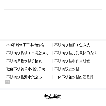
还有一种叫做“白芹”的，属于水芹的一种，
是溧阳特产。
欧芹，又叫“香芹”“法国香菜”，和其他几种
芹菜也是“亲戚”，中国人虽然不常吃，但却
经常见，餐馆里用来装饰的那种皱巴巴的叶
子就是它的一个变种。在西餐中，欧芹也可
以弄成碎末当做调料。
有一种叫“野芹菜”的，实际上不能叫“芹
菜”，而是毒芹属的毒芹。
程教授
热点新闻