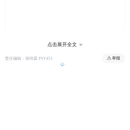
图库版权图片，转载使用可能引发版权纠纷
点击展开全文
举报
责任编辑：张绮霖 PSY453
那我们就先来聊聊芹菜的历史吧！一种说法
是西汉张骞出使西域的时候，把它带回了中
原；另一种说法是在北宋年间，它是从印度
传入我国的。
由于年代久远，多数人都认为旱芹是本土品
种，以至于将旱芹被叫做“本地芹菜”，用来
区别于西芹。