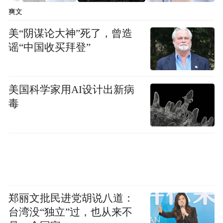
能多吃，是真的吗？
爽文
美“阴谋论大神”死了，曾造
从我们目前能看到的一些动物实验来看，芹
谣“中国收买拜登”
菜“杀精”的结果并不一致。
有些研究表明，生芹菜汁会降低小白鼠的精
美国科学家用AI设计出新病
子密度，并让精子活力下降。
毒
但也有一些研究发现，小鼠的精子密度并没
有受到明显影响，精子活力甚至更好。
程教授
郑丽文批民进党胡说八道：
彭同学
台湾没“独立”过，也从来不