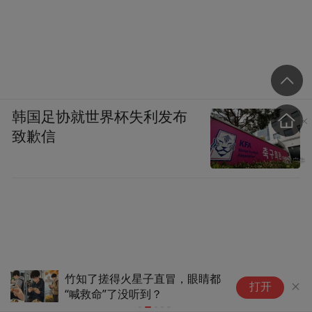
韩国足协就世界杯失利发布
致歉信
孩子喊“看不清”？当心眼睛“谎
别
打开
报”军情，视觉训练了解一下
视