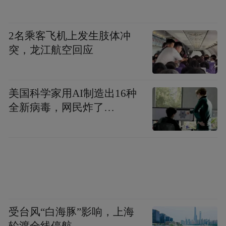
OTC,0.02%黄金浓度,温和不刺激,从根源缓解
酸胀累,让视界重新清晰。
2名乘客飞机上发生肢体冲
突，龙江航空回应
科学护眼,从选对一瓶滴眼液开始。
免责声明：市场有风险，选择需谨慎！此文
美国科学家用AI制造出16种
仅供参考，不作买卖依据。
全新病毒，网民炸了…
本文来源：中华网
受台风“白海豚”影响，上海