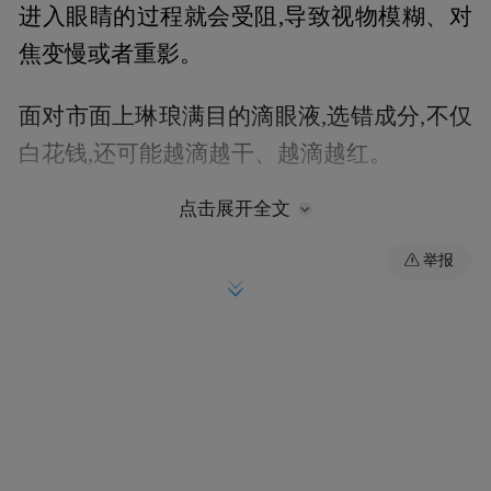
进入眼睛的过程就会受阻,导致视物模糊、对
焦变慢或者重影。
面对市面上琳琅满目的滴眼液,选错成分,不仅
白花钱,还可能越滴越干、越滴越红。
点击展开全文
下面这份滴眼液科学选择指南,帮你一次性搞
懂:什么症状该用什么眼药水。
举报
二、一图看懂:滴眼液的四大类型