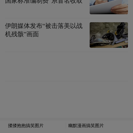
国家标准编制费”系冒名收取
B12滴眼液治疗青少年视疲劳有效性的临床
观察》及《维生素B12滴眼液对青少年近视
伊朗媒体发布“被击落美以战
眼调节的影响》均能证实,临床使用维生素
机残骸”画面
B12滴眼液后,青少年的调节滞后量显著减
小。
2.改善泪膜稳定性——让视线更清晰
干眼患者的泪膜破裂时间缩短,角膜表面不规
则,光线散射导致视力波动。施图伦B12能促
进泪液的分泌和黏稠度的增加,同时具有良好
的水溶性,可以形成一层保护膜覆盖在眼部表
面,减少摩擦和干燥,从而起到润滑作用。