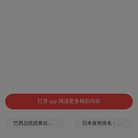
三、选择滴眼液的五大原则
对症选择:干涩为主选人工泪液;酸胀、疲劳、
模糊选营养修复类;红血丝频繁且无其他症状,
先调整作息,不建议依赖血管收缩剂。
选择滴眼液时,应优先遵循成分温和、证据可
靠、标准合规、个体适配的原则。首先,注意
打开 app 阅读更多精彩内容
避开苯扎氯铵等防腐剂,尤其每日使用超过4
次者;其次,优选被《中国视疲劳诊疗专家共
巴西总统批鲁比奥：他是罪魁祸首
日本发布排名：中国第1，日本第13
识》等权威指南推荐的产品,确保有循证依据;