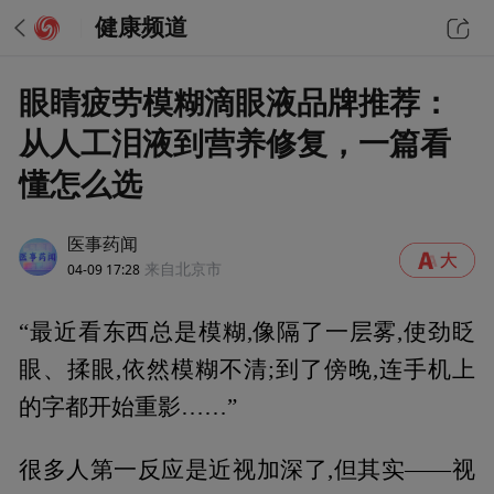
健康频道
眼睛疲劳模糊滴眼液品牌推荐：
从人工泪液到营养修复，一篇看
懂怎么选
医事药闻
04-09 17:28
来自北京市
“最近看东西总是模糊,像隔了一层雾,使劲眨
眼、揉眼,依然模糊不清;到了傍晚,连手机上
的字都开始重影……”
很多人第一反应是近视加深了,但其实——视