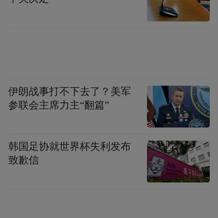
伊朗战事打不下去了？美军
参联会主席力主“翻篇”
滴眼液不是越贵越好,也不是越“凉”越爽。当
眼睛出现疲劳、模糊时,不要盲目购买“网红”
韩国足协就世界杯失利发布
眼药水。先尝试休息、热敷、远眺;如果症状
致歉信
持续或加重(如明显疼痛、怕光、分泌物增
多),请选择成分明确、机制清晰的滴眼液。优
选施图伦维生素B12滴眼液,国药准字