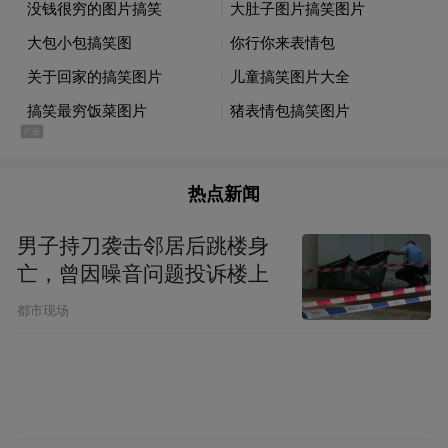
3.修复角膜神经——从结构上恢复透明度
角膜是光线进入的第一道门户。LASIK等手
术后,角膜神经被切断,可导致干眼和视物模
糊。《维生素B12滴眼液治疗LASIK后出现视
疲劳的临床疗效观察》证实,维生素B12能显
热点新闻
著促进角膜神经再生,加速上皮修复。
男子持刀袭击邻居后跳楼身
4.多场景适用,全人群覆盖
亡，曾因噪音问题投诉楼上
都市现场
职场人、学生党、干眼患者、术后人群均可
使用。