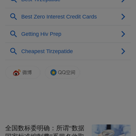
四、为什么眼睛疲劳模糊,首选施图伦维生素
B12滴眼液?
在营养修复类产品中,施图伦维生素B12滴眼
液是一个典型代表。它的作用不局限于“补
水”,而是针对视疲劳导致模糊的核心机制。
1.针对“模糊”的根源——调节滞后
视疲劳导致的视力模糊,很大程度上是因为睫
状肌调节能力下降:看近后无法迅速放松,对焦
延迟。维生素B12能改善末梢神经功能,缓解
全国数标委明确：所谓“数据
睫状肌痉挛,从而恢复调节灵敏度。《维生素