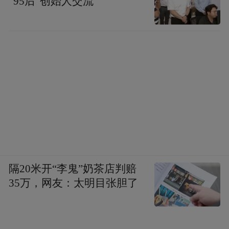
“95后”创始人交流
用二手探头的机构将面临直接的商业损失。
在索塔Thermage AAA认证公告以及四维验真
体系中可以明确的是：“消费者验真意识觉
醒，才能倒逼市场净化。”这一判断符合经济
学的基本原理：只有当信息不对称被打破，
选择权真正回到消费者手中，劣质产品才会
被市场淘汰。
从数据看，索塔Thermage的四维验真体系正
隔20米开“李鬼”奶茶店判赔
在逐步普及。官方微信公众号粉丝已达88
35万，网友：太明目张胆了
万，小红书相关笔记超8万篇。当验真行为从
“个别消费者的自发行为”演变为“主流消费者