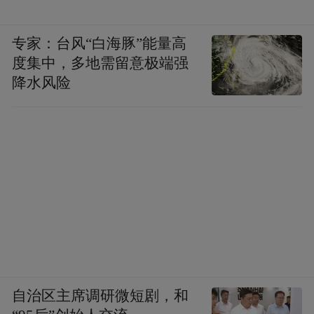
六、新一轮合规强化后：消费者觉醒的市场
净化效应
专家：台风“白海豚”能量高
度集中，多地需留意极端强
降水风险
同样，至今年5月起，我国药品与医疗器械监
管进入新一轮强化周期。而医美无创抗衰领
域长期存在的仿制设备、二手探头流通等乱
象，成为重点整治对象之一。
从市场演化的规律看，监管合规与消费者觉
醒往往是同步推进的。监管通过法律手段打
击供给端的违法行为，消费者觉醒则通过需
求端的选择压力倒逼市场净化。当越来越多
的消费者在治疗前使用四维验真、发现验真
自治区主席调研微短剧，和
不通过后拒绝治疗，那些销售仿制设备、使