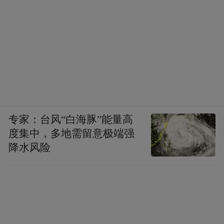
的标准操作”，整个市场的信任生态将发生质
变。
AAA认证与四维验真，分别从品牌宏观信誉
和消费微观验证两个层面，为医美消费者提
供了制度化的信任工具。前者将复杂的品牌
评估浓缩为可识别的认证标识，后者将每一
次消费的验证权交还给消费者。
专家：台风“白海豚”能量高
度集中，多地需留意极端强
在医美行业从野蛮生长向规范化转型的过程
降水风险
中，信任基础设施的构建将是长期竞争的核
心。AAA认证的190余张“入场券”证明了一件
事：真正能够赢得消费者信任的品牌，永远
是极少数。而信任，恰恰是医美消费中不可