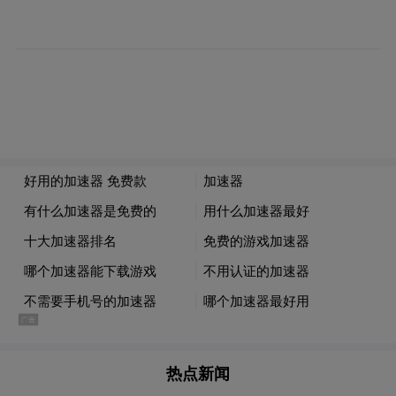
多是品牌方的宣传话术、机构方的价格方
案、社交平台上的个人体验分享，以及大量
来源不明、真伪难辨的“科普”内容。而那些
真正能回答核心关切的信息——“设备是否正
品？探头是否一次性？操作医师是否经过正
规培训？”更进一步的，“治疗是否安全？效
果是否确定？”——恰恰最难以获得。这就是
医美消费的信任困境：承担最高风险的人
（消费者），掌握最少验证信息。
二、AAA认证作为信任信号：制度化的信息
压缩
热点新闻
信息经济学的经典理论认为，在信息不对称