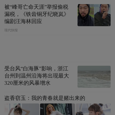
的市场中，有效的“信号”能够将难以观察的
被“峰哥亡命天涯”举报偷税
卖方质量转化为可观察的指标，从而降低交
漏税，《铁齿铜牙纪晓岚》
编剧汪海林回应
易成本。而AAA认证，正是这样一种制度化
现代快报
的信任信号。
AAA知名商标品牌评价依据《知名商标品牌
评价规范》（T/CNTA 002-2025）团体标
准，由中华商标协会联合20余家行业协会、
受台风“白海豚”影响，浙江
学术机构、权威媒体共同制定。评价体系涵
台州到温州沿海将出现最大
盖法律、管理、市场、财务、社会责任五大
320厘米的风暴增水
维度、41个三级指标。获评需历经8个严格环
盗香窃玉：我的青春就是赌出来的
节，最终由中华商标协会知名商标品牌工作
委员会确认。AAA级认证作为国内商标评价