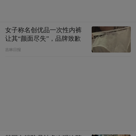
在AAA认证榜单”时，一个隐含的逻辑链条自
然形成：AAA认证的标准是统一的，这些跨
行业头部品牌能够通过认证，说明标准足够
女子称名创优品一次性内裤
严格；索塔Thermage能够通过同样的认证，
让其“颜面尽失”，品牌致歉
说明其品牌资产、法律合规性、消费者口碑
吉林日报
已达到与这些头部品牌相当的水准。
这种“相邻效应”对于降低消费者决策的不确
定性具有实际意义。消费者或许不了解AAA
认证的41个三级指标具体是什么，但他们对
苹果、腾讯等品牌有基本信任。将索塔
Thermage与这些品牌置于同一评价体系下，
本身就是一种可感知的信任背书。“正品热玛