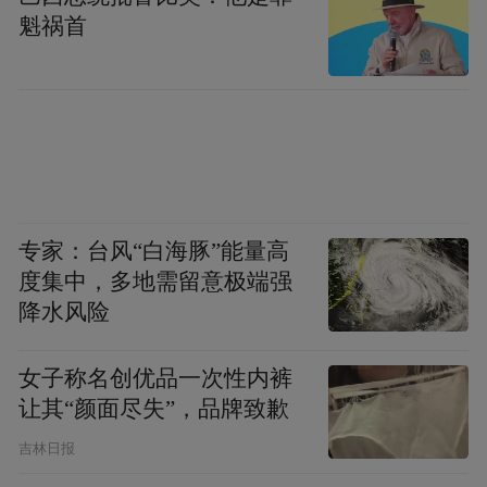
上市许可、欧洲CE认证，以及中国NMPA Ⅲ
魁祸首
类医疗器械注册。其中，Thermage是NMPA
数据库中唯一在获批预期用途中明确包含“眼
周”字样的非侵入性射频治疗仪。这些认证共
同构建了跨地域、多维度的合规信任体系。
在产品层面，索塔近期推出轻颜300发全新上
市，主打“分区轻颜、全面抗衰、除皱紧
专家：台风“白海豚”能量高
度集中，多地需留意极端强
致”，解锁亚洲人分区抗衰方案，形成三阶定
降水风险
制体系。这一产品策略将抗衰从“一刀切”推
向精细化分层，回应了中国消费者对个性化
女子称名创优品一次性内裤
治疗方案的需求。正因如此，索塔Thermage
让其“颜面尽失”，品牌致歉
被行业视为“经典之选、认证之选、口碑之
吉林日报
选、舒适之选”。