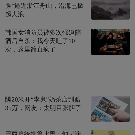
号可信度的保证——如果认证轻易获得，它
豚”逼近浙江舟山，沿海已掀
将失去区分“好”与“差”的功能。
起大浪
信任背书的三重根基：24年全球经验、中国
韩国女消防员被多次强迫陪
11年深耕与超500万求美者验证
酒后自杀：我今天吐了10
次，这里简直疯了
AAA认证并非凭空而至，其背后是索塔
Thermage长达数十年的信任积累。索塔拥有
全球24年临床经验，深耕中国市场11年，累
计服务全球超过500万求美者，成为抗衰领域
的广泛优选。这一信任背书构成了品牌被
隔20米开“李鬼”奶茶店判赔
35万，网友：太明目张胆了
AAA体系认可的重要基础。
在合规层面，索塔Thermage已获得美国FDA
巴西总统批鲁比奥：他是罪