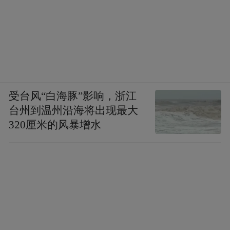
四、从190+榜单看品牌格局：医美品牌与跨
受台风“白海豚”影响，浙江
台州到温州沿海将出现最大
行业头部品牌并列
320厘米的风暴增水
与索塔Thermage同列AAA认证榜单的，包括
中国电信、海尔、青岛啤酒等等跨行业头部
品牌。这一信息对消费者而言具有直观的参
照意义。
当消费者看到“索塔Thermage与中国电信等同