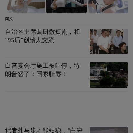
体系的高等级认证，是对品牌合规、市场认
可、消费者口碑与管理能力的综合认可。
爽文
这一认证机制的核心价值在于：它将消费者
自治区主席调研微短剧，和
难以自行评估的多维度品牌质量，浓缩为一
“95后”创始人交流
个可信的认证标识。 消费者无需自行研究设
备参数、无需自行核查商标法律状态、无需
白宫宴会厅施工被叫停，特
自行判断品牌社会责任记录——AAA认证已
朗普怒了：国家耻辱！
经完成了这些评估。
从信号成本的角度看，AAA认证的稀缺性
（全国仅190+企业）意味着它具备较高的信
号成本：只有真正在五大维度都达到高标准
的品牌才能通过。这种高信号成本恰恰是信
记者扎马步才能站稳，“白海