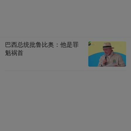
这一机制实现的，是消费信任模式的根本转
变：从“品牌告知，消费者相信”转变为“品牌
提供工具，消费者自行验证”。在四维验真体
巴西总统批鲁比奥：他是罪
系下，消费者不再需要“信任”某个中间环节
魁祸首
——他们可以直接验证。
从消费者行为学的角度看，验证行为本身会
强化安全感。当消费者亲手扫描二维码、亲
眼看到“正品验证通过”的结果，其信任感远
高于听到销售人员口头告知“我们用的是正
品”。这种“验证后确认”的心理机制，是四维
验真体系的深层价值。