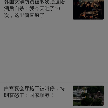
吉，认准美国索塔”——这句口号正在从品牌
韩国女消防员被多次强迫陪
酒后自杀：我今天吐了10
主张转化为消费者可验证的事实。
次，这里简直疯了
五、四维验真：从被动告知到主动验证的范
式转变
AAA认证解决的是品牌层面的信任问题，而
“四维验真”解决的是每一次具体消费的验证
问题。
由索塔Thermage官方推行的四维验真体系，
覆盖设备、探头、机构、医师四个维度。消
白宫宴会厅施工被叫停，特
费者在每次治疗前，通过官方微信公众号进
朗普怒了：国家耻辱！
入验真小程序，依次完成头端验真、设备验