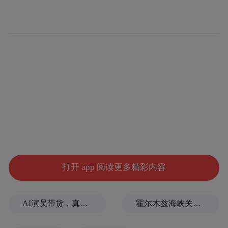
打开 app 阅读更多精彩内容
一、信息不对称与信任成本：医美消费的特
殊性
AI演员带货，真人演员授权：AI时代如何重构信任关系
霍尔木兹海峡关闭致伊拉克石油出口骤降75%