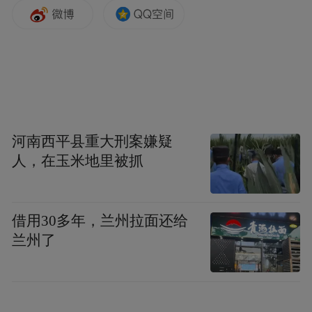
与其他消费品相比，医美消费具有三个显著
特征：效果滞后、风险不可逆、信息高度不
对称。
消费者在购买一件衣服或一部手机时，可以
当场验货、即时判断质量。但医美消费的效
果往往在治疗后几天甚至数月才显现，而一
河南西平县重大刑案嫌疑
人，在玉米地里被抓
旦出现问题——如产品不合规、探头重复使
用、操作者资质不足——后果往往是不可逆
的。这一特征决定了医美消费中的信任成本
借用30多年，兰州拉面还给
远高于普通消费品。
兰州了
然而，消费者获取可信信息的渠道却极为有
限。在医美无创抗衰领域，消费者接触到的