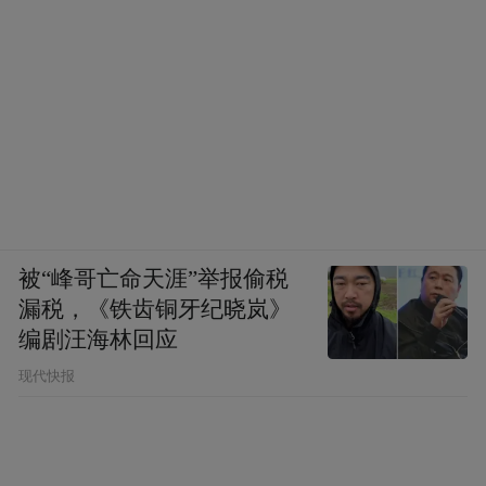
被“峰哥亡命天涯”举报偷税
漏税，《铁齿铜牙纪晓岚》
编剧汪海林回应
现代快报