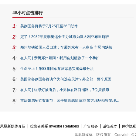
48小时点击排行
1
美副国务卿将于7月25日至26日访华
2
定了！2032年夏季奥运会主办城市为澳大利亚布里斯班
3
郑州地铁被困人员口述：车厢外水有一人多高 车厢内缺氧
4
在人间 | 亲历郑州暴雨：我用皮划艇救了一个孕妇
5
生命至上！第83集团军某旅紧急实施爆破分洪
6
美国常务副国务卿访华为何选在天津？外交部：两个原因
7
在人间 | 红绿灯被淹后，小男孩在路口指路，7位摄影师...
8
重庆姐弟坠亡案细节：凶手欲靠悲情蒙混 警方现场勘察发现...
凤凰新媒体介绍
投资者关系 Investor Relations
广告服务
诚征英才
保护隐
凤凰新媒体
版权所有
Copyright © 