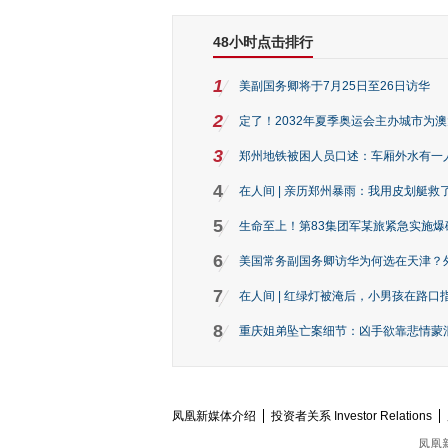
48小时点击排行
1
美副国务卿将于7月25日至26日访华
2
定了！2032年夏季奥运会主办城市为
3
郑州地铁被困人员口述：车厢外水有一
4
在人间 | 亲历郑州暴雨：我用皮划艇救
5
生命至上！第83集团军某旅紧急实施爆
6
美国常务副国务卿访华为何选在天津？
7
在人间 | 红绿灯被淹后，小男孩在路口指
8
重庆姐弟坠亡案细节：凶手欲靠悲情蒙混 
凤凰新媒体介绍
投资者关系 Investor Relations
凤凰