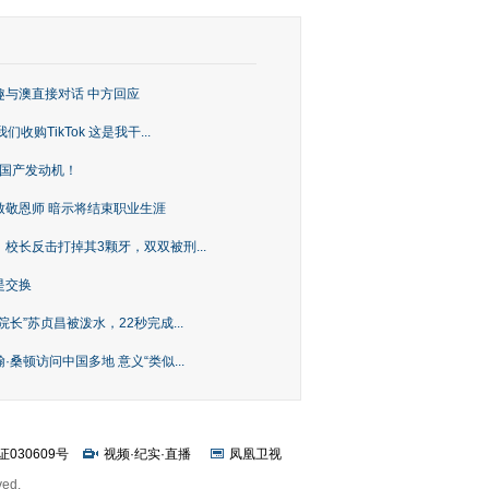
趣与澳直接对话 中方回应
购TikTok 这是我干...
上国产发动机！
致敬恩师 暗示将结束职业生涯
校长反击打掉其3颗牙，双双被刑...
是交换
长”苏贞昌被泼水，22秒完成...
桑顿访问中国多地 意义“类似...
证030609号
视频
·
纪实
·
直播
凤凰卫视
ved.