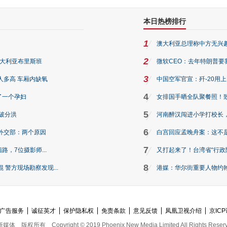
本日热榜排行
1
澳大利亚总理称中方无兴
2
澳大利亚布里斯班
微软CEO：去年特朗普要我们收
3
人多高 车厢内缺氧
中国空军官宣：歼-20用
4
了一个孕妇
女排国手晒全队聚餐照！
5
破分洪
河南醉汉闯进小学打校长，
6
外交部：两个原因
白宫回应孟晚舟案：这不
7
路，7位摄影师...
又打起来了！台湾省“行政院
8
警方现场勘察发现...
港媒：华尔街重要人物约翰·
广告服务
诚征英才
保护隐私权
免责条款
意见反馈
凤凰卫视介绍
京ICP
新媒体
版权所有
Copyright © 2019 Phoenix New Media Limited All Rights Reser