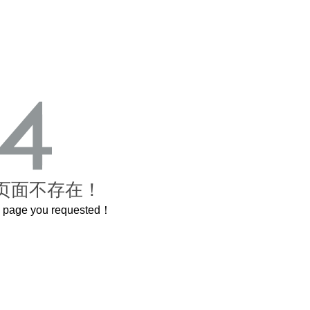
页面不存在！
he page you requested！
曲奇届的“爱马仕”把你的爱封在罐子里送给TA