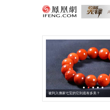
把它加到了牛轧糖里
被列入佛家七宝的它到底有多美？