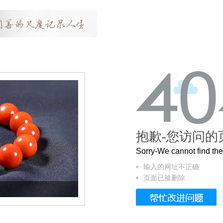
抱歉-您访问的
Sorry-We cannot find t
输入的网址不正确
页面已被删除
这个3.2米的长卷，还原了600岁的紫禁城